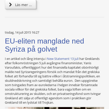
Läs mer ...
tisdag, 14 juli 2015 16:27
EU-eliten manglade ned
Syriza på golvet
I en artikel och lång intervju i
New Statement 13 juli
har Greklands
efter folkomröstningen 5 juli avgångne finansminister, Yanis
Varoufakis, offentliggjort hur det finansiella kapitalet obönhörligt
malde ned Syrizaregeringens försök och mandat från det grekiska
folket att förhandla till sig bättre villkor i åtstramningspolitiken, en
skuldnedskrivning och samtidigt behålla euron. Den uppgörelse
som tvingades fram av euroledarna i helgen innebär försämrade
sociala villkor för det grekiska folket, bara vaga löften om en
omstrukturering av skulden, och en privatseringsfond som tvingar
Grekland att sälja ut offentligt egendom som i praktiken gör
Grekland till en lydstat till Trojkan.