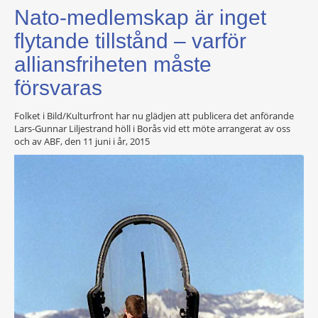
Nato-medlemskap är inget
flytande tillstånd – varför
alliansfriheten måste
försvaras
Folket i Bild/Kulturfront har nu glädjen att publicera det anförande
Lars-Gunnar Liljestrand höll i Borås vid ett möte arrangerat av oss
och av ABF, den 11 juni i år, 2015