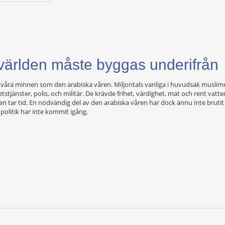
världen måste byggas underifrån
 i våra minnen som den arabiska våren. Miljontals vanliga i huvudsak muslime
stjänster, polis, och militär. De krävde frihet, värdighet, mat och rent vatt
 tar tid. En nödvändig del av den arabiska våren har dock ännu inte brutit
politik har inte kommit igång.