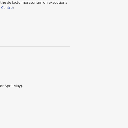
h the de facto moratorium on executions
o Centre
)
or April-May).