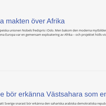
ta makten över Afrika
peiska unionen Nobels fredspris i Oslo. Men bakom den ­moderna mytbilden a
na Europa var en gemensam exploatering av Afrika – och projektet hölls vid l
e bör erkänna Västsahara som en 
tt Sverige snarast bör erkänna den sahariska arabiska demokratiska republik