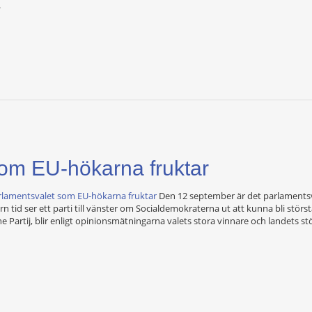
.
om EU-hökarna fruktar
rlamentsvalet som EU-hökarna fruktar
Den 12 september är det parlamentsva
tid ser ett parti till vänster om Socialdemokraterna ut att kunna bli största 
he Partij, blir enligt opinionsmätningarna valets stora vinnare och landets stö