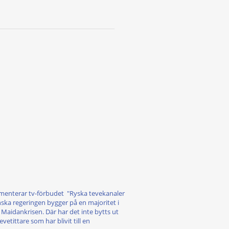
enterar tv-förbudet "Ryska tevekanaler
nska regeringen bygger på en majoritet i
Maidankrisen. Där har det inte bytts ut
tittare som har blivit till en