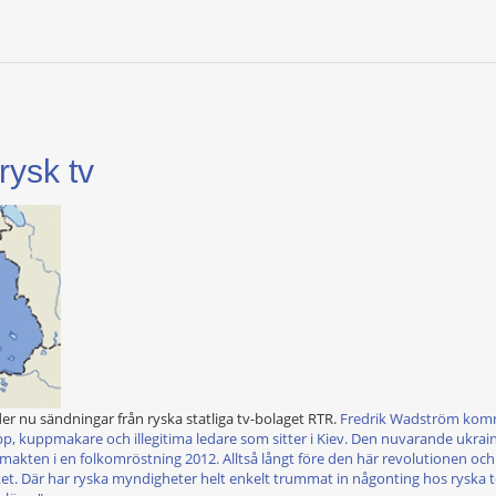
rysk tv
er nu sändningar från ryska statliga tv-bolaget RTR.
Fredrik Wadström komm
upp, kuppmakare och illegitima ledare som sitter i Kiev. Den nuvarande ukrai
akten i en folkomröstning 2012. Alltså långt före den här revolutionen och 
. Där har ryska myndigheter helt enkelt trummat in någonting hos ryska teve