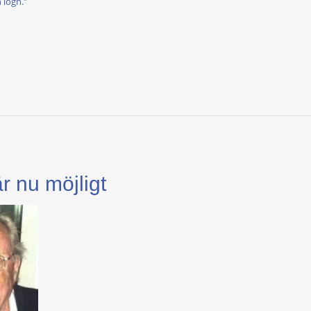
n lögn."
r nu möjligt