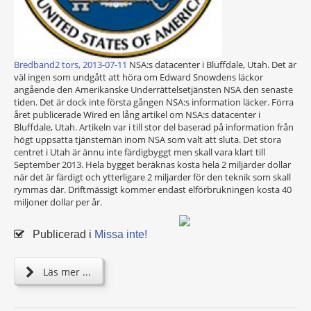
Bredband2 tors, 2013-07-11
NSA:s datacenter i Bluffdale, Utah. Det är
väl ingen som undgått att höra om Edward Snowdens läckor
angående den Amerikanske Underrättelsetjänsten NSA den senaste
tiden. Det är dock inte första gången NSA:s information läcker. Förra
året publicerade Wired en lång artikel om NSA:s datacenter i
Bluffdale, Utah. Artikeln var i till stor del baserad på information från
högt uppsatta tjänstemän inom NSA som valt att sluta. Det stora
centret i Utah är ännu inte färdigbyggt men skall vara klart till
September 2013. Hela bygget beräknas kosta hela 2 miljarder dollar
när det är färdigt och ytterligare 2 miljarder för den teknik som skall
rymmas där. Driftmässigt kommer endast elförbrukningen kosta 40
miljoner dollar per år.
Publicerad i
Missa inte!
Läs mer ...