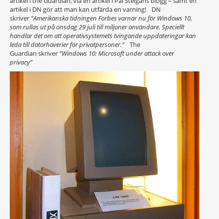
artikel i the Guardian, via en artikel i Pål Steigans blogg – samt en
artikel i DN gör att man kan utfärda en varning! DN
skriver
”Amerikanska tidningen Forbes varnar nu för Windows 10,
som rullas ut på onsdag 29 juli till miljoner användare. Speciellt
handlar det om att operativsystemets tvingande uppdateringar kan
leda till datorhaverier för privatpersoner.”
The
Guardian skriver
”Windows 10: Microsoft under attack over
privacy”