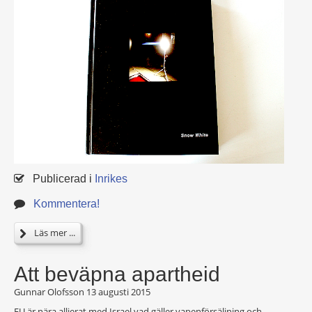
Publicerad i
Inrikes
Kommentera!
Läs mer ...
Att beväpna apartheid
Gunnar Olofsson
13 augusti 2015
EU är nära allierat med Israel vad gäller vapenförsäljning och