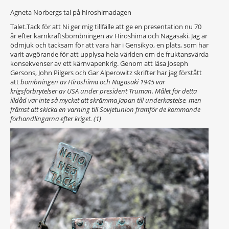
Agneta Norbergs tal på hiroshimadagen
Talet.Tack för att Ni ger mig tillfälle att ge en presentation nu 70
år efter kärnkraftsbombningen av Hiroshima och Nagasaki. Jag är
ödmjuk och tacksam för att vara här i Gensikyo, en plats, som har
varit avgörande för att upplysa hela världen om de fruktansvärda
konsekvenser av ett kärnvapenkrig. Genom att läsa Joseph
Gersons, John Pilgers och Gar Alperowitz skrifter har jag förstått
att
bombningen av Hiroshima och Nagasaki 1945 var
krigsförbrytelser av USA under president Truman. Målet för detta
illdåd var inte så mycket att skrämma Japan till underkastelse, men
främst att skicka en varning till Sovjetunion framför de kommande
förhandlingarna efter kriget. (1)