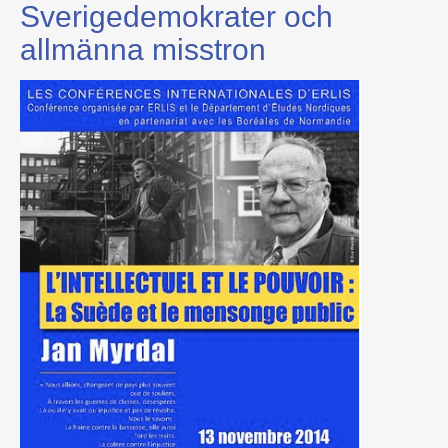
Sverigedemokrater och
allmänna misstron