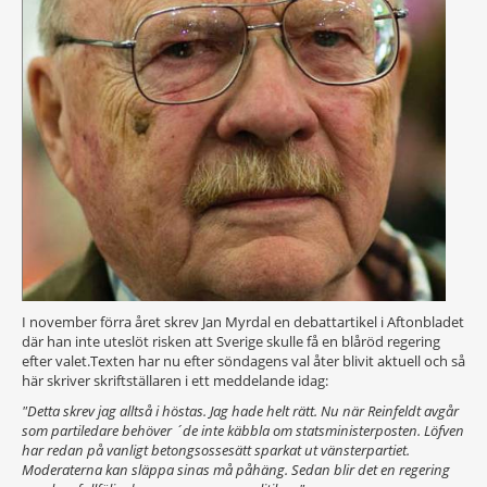
I november förra året skrev Jan Myrdal en debattartikel i Aftonbladet
där han inte uteslöt risken att Sverige skulle få en blåröd regering
efter valet.Texten har nu efter söndagens val åter blivit aktuell och så
här skriver skriftställaren i ett meddelande idag:
"Detta skrev jag alltså i höstas. Jag hade helt rätt. Nu när Reinfeldt avgår
som partiledare behöver ´de inte käbbla om statsministerposten. Löfven
har redan på vanligt betongsossesätt sparkat ut vänsterpartiet.
Moderaterna kan släppa sinas må påhäng. Sedan blir det en regering