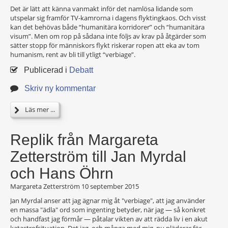
Det är lätt att känna vanmakt inför det namlösa lidande som
utspelar sig framför TV-kamrorna i dagens flyktingkaos. Och visst
kan det behövas både “humanitära korridorer” och “humanitära
visum”. Men om rop på sådana inte följs av krav på åtgärder som
sätter stopp för människors flykt riskerar ropen att eka av tom
humanism, rent av bli till ytligt “verbiage”.
Publicerad i
Debatt
Skriv ny kommentar
Läs mer ...
Replik från Margareta
Zetterström till Jan Myrdal
och Hans Öhrn
Margareta Zetterström
10 september 2015
Jan Myrdal anser att jag ägnar mig åt "verbiage", att jag använder
en massa "ädla" ord som ingenting betyder, när jag — så konkret
och handfast jag förmår — påtalar vikten av att rädda liv i en akut