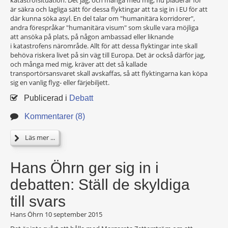
katastrofsituation. Det jag, och många med mig, nu pläderar för
är säkra och lagliga sätt för dessa flyktingar att ta sig in i EU för att
där kunna söka asyl. En del talar om "humanitära korridorer",
andra förespråkar "humanitära visum" som skulle vara möjliga
att ansöka på plats, på någon ambassad eller liknande
i katastrofens närområde. Allt för att dessa flyktingar inte skall
behöva riskera livet på sin väg till Europa. Det är också därför jag,
och många med mig, kräver att det så kallade
transportörsansvaret skall avskaffas, så att flyktingarna kan köpa
sig en vanlig flyg- eller färjebiljett.
Publicerad i
Debatt
Kommentarer (8)
Läs mer ...
Hans Öhrn ger sig in i
debatten: Ställ de skyldiga
till svars
Hans Öhrn
10 september 2015