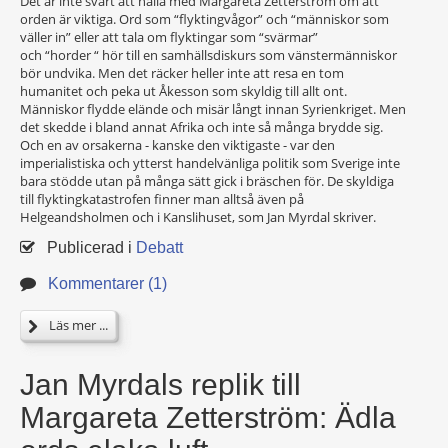
Det är inte svårt att hålla med Margareta Zetterström om att
orden är viktiga. Ord som “flyktingvågor” och “människor som
väller in” eller att tala om flyktingar som “svärmar”
och “horder “ hör till en samhällsdiskurs som vänstermänniskor
bör undvika. Men det räcker heller inte att resa en tom
humanitet och peka ut Åkesson som skyldig till allt ont.
Människor flydde elände och misär långt innan Syrienkriget. Men
det skedde i bland annat Afrika och inte så många brydde sig.
Och en av orsakerna - kanske den viktigaste - var den
imperialistiska och ytterst handelvänliga politik som Sverige inte
bara stödde utan på många sätt gick i bräschen för. De skyldiga
till flyktingkatastrofen finner man alltså även på
Helgeandsholmen och i Kanslihuset, som Jan Myrdal skriver.
Publicerad i
Debatt
Kommentarer (1)
Läs mer ...
Jan Myrdals replik till
Margareta Zetterström: Ädla