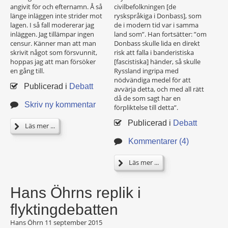
angivit för och efternamn. Å så
civilbefolkningen [de
länge inläggen inte strider mot
ryskspråkiga i Donbass], som
lagen. I så fall modererar jag
de i modern tid var i samma
inläggen. Jag tillämpar ingen
land som”. Han fortsätter: ”om
censur. Känner man att man
Donbass skulle lida en direkt
skrivit något som försvunnit,
risk att falla i banderistiska
hoppas jag att man försöker
[fascistiska] händer, så skulle
en gång till.
Ryssland ingripa med
nödvändiga medel för att
Publicerad i
Debatt
avvärja detta, och med all rätt
då de som sagt har en
Skriv ny kommentar
förpliktelse till detta”.
Publicerad i
Debatt
Läs mer ...
Kommentarer (4)
Läs mer ...
Hans Öhrns replik i
flyktingdebatten
Hans Öhrn
11 september 2015