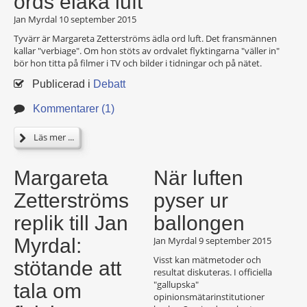
ords elaka luft
Jan Myrdal
10 september 2015
Tyvärr är Margareta Zetterströms ädla ord luft. Det fransmännen
kallar "verbiage". Om hon stöts av ordvalet flyktingarna "väller in"
bör hon titta på filmer i TV och bilder i tidningar och på nätet.
Publicerad i
Debatt
Kommentarer (1)
Läs mer ...
Margareta
När luften
Zetterströms
pyser ur
replik till Jan
ballongen
Myrdal:
Jan Myrdal
9 september 2015
Visst kan mätmetoder och
stötande att
resultat diskuteras. I officiella
"gallupska"
tala om
opinionsmätarinstitutioner