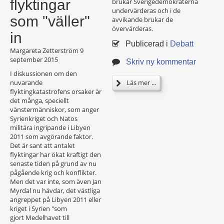
flyktingar
brukar Sverigedemokraterna
undervärderas och i de
som "väller"
avvikande brukar de
övervärderas.
in
Publicerad i
Debatt
Margareta Zetterström
9
september 2015
Skriv ny kommentar
I diskussionen om den
nuvarande
Läs mer ...
flyktingkatastrofens orsaker är
det många, speciellt
vänstermänniskor, som anger
Syrienkriget och Natos
militära ingripande i Libyen
2011 som avgörande faktor.
Det är sant att antalet
flyktingar har ökat kraftigt den
senaste tiden på grund av nu
pågående krig och konflikter.
Men det var inte, som även Jan
Myrdal nu hävdar, det västliga
angreppet på Libyen 2011 eller
kriget i Syrien "som
gjort Medelhavet till