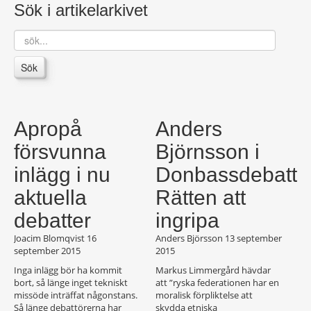
Sök i artikelarkivet
sök...
Sök
Apropå
Anders
försvunna
Björnsson i
inlägg i nu
Donbassdebatte
aktuella
Rätten att
debatter
ingripa
Joacim Blomqvist
16
Anders Björsson
13 september
september 2015
2015
Inga inlägg bör ha kommit
Markus Limmergård hävdar
bort, så länge inget tekniskt
att ”ryska federationen har en
missöde inträffat någonstans.
moralisk förpliktelse att
Så länge debattörerna har
skydda etniska