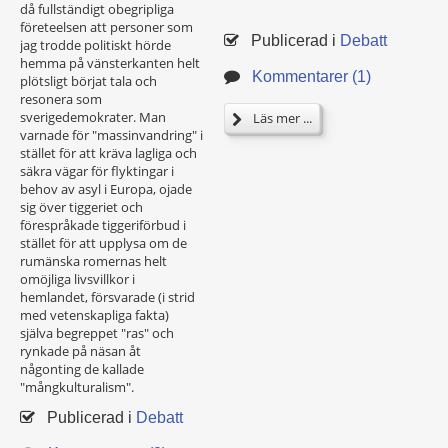
då fullständigt obegripliga
företeelsen att personer som
Publicerad i
Debatt
jag trodde politiskt hörde
hemma på vänsterkanten helt
Kommentarer (1)
plötsligt börjat tala och
resonera som
sverigedemokrater. Man
Läs mer ...
varnade för "massinvandring" i
stället för att kräva lagliga och
säkra vägar för flyktingar i
behov av asyl i Europa, ojade
sig över tiggeriet och
förespråkade tiggeriförbud i
stället för att upplysa om de
rumänska romernas helt
omöjliga livsvillkor i
hemlandet, försvarade (i strid
med vetenskapliga fakta)
själva begreppet "ras" och
rynkade på näsan åt
någonting de kallade
"mångkulturalism".
Publicerad i
Debatt