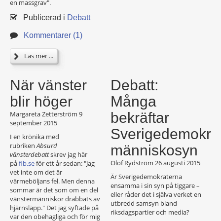
en massgrav".
Publicerad i
Debatt
Kommentarer (1)
Läs mer ...
När vänster
Debatt:
blir höger
Många
Margareta Zetterström
9
bekräftar
september 2015
Sverigedemokra
I en krönika med
rubriken
Absurd
människosyn
vänsterdebatt
skrev jag här
Olof Rydström
26 augusti 2015
på
fib.se
för ett år sedan: "Jag
vet inte om det är
Är Sverigedemokraterna
värmeböljans fel. Men denna
ensamma i sin syn på tiggare –
sommar är det som om en del
eller råder det i själva verket en
vänstermänniskor drabbats av
utbredd samsyn bland
hjärnsläpp." Det jag syftade på
riksdagspartier och media?
var den obehagliga och för mig