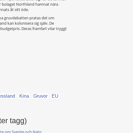
 har bolaget Northland hamnat nära
nats åt sitt öde.
ska gruvdebatten pratas det om
and kan kolonisera sig själv. De
budgetpris. Deras framfart vilar tryggt
yssland
Kina
Gruvor
EU
ter tagg)
möte om Sverige och Nato