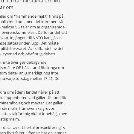
och tar till starka ord likt
tar om.
t eller om "främmande makt" finns på
en hålla med om, men det kommer från
e makter SG talar om är organiserade i
 överenskommelser. Därför är det lätt
skap. Ingången till NATO kan gå via
ste sättas under lupp. Det måste
pliktsförsvaret. Avskaffandet av det
i tystnad och obefintlig debatt.
är inte Sveriges deltagande
vis måste ÖB hålla tand för tunga om
som deltar är ju märkligt nog inte
nu varje torsdag mellan 17-21. De
dra områden i landet håller på att
ka öppenheten vad gäller tillstånd för
neralbolag och makter. Det gäller i
får sin malm från svenska gruvor.
 ett avtal(för mig okänt innehåll), men
ästlig malm.
 delas av ett flertal prospektering´s
ch flytt fältet. Efter sig har de lämnat