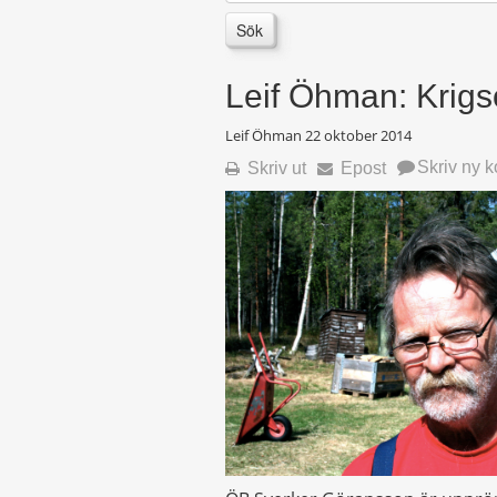
Sök
Leif Öhman: Krig
Leif Öhman
22 oktober 2014
Skriv ny 
Skriv ut
Epost