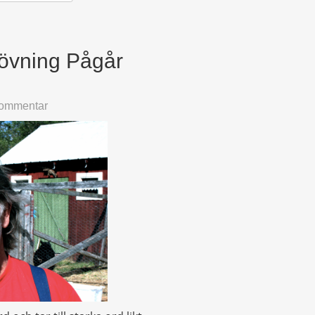
sövning Pågår
kommentar