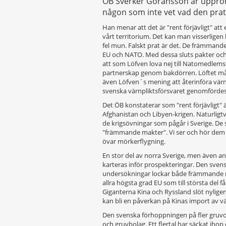
ÖB Sverker Göransson är upprörd 
någon som inte vet vad den pra
Han menar att det är "rent förjävligt" at
vårt territorium. Det kan man visserlig
fel mun. Falskt prat är det. De främmand
EU och NATO. Med dessa sluts pakter och
att som Löfven lova nej till Natomedlems
partnerskap genom bakdörren. Löftet må
även Löfven´s mening att återinföra värn
svenska värnpliktsförsvaret genomfördes 
Det ÖB konstaterar som "rent förjävligt" 
Afghanistan och Libyen-krigen. Naturligt
de krigsövningar som pågår i Sverige. De 
"främmande makter". Vi ser och hör dem 
övar mörkerflygning.
En stor del av norra Sverige, men även an
karteras inför prospekteringar. Den svens
undersökningar lockar både främmande mi
allra högsta grad EU som till största del 
Giganterna Kina och Ryssland slöt nyligen
kan bli en påverkan på Kinas import av v
Den svenska förhoppningen på fler gruvor
och gruvbolag. Ett flertal har säckat ihop o