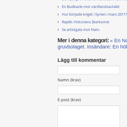
En Budkavle mot värdlandsavtalet
Hur började kriget i Syrien i mars 2011
Replik: Historiens återkomst
Se artistgala mot Nato
Mer i denna kategori:
« En No
gruvbolaget.
Insändare: En hök
Lägg till kommentar
Namn (krav)
E-post (krav)