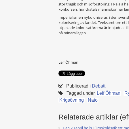
stor tragik och miljöförstöring. I Pajala
konkursen, hundratals människor har läm
Imperialismen nykoloniserar, i den sven
kolonisering av landet. Tveksamt om ett l
utpekade kolonisatörerna är inbjudna till 
på minerallagen.
Leif Öhman
Publicerad i
Debatt
Taggad under
Leif Öhman
R
Krigsövning
Nato
Relaterade artiklar (ef
Den 20 april hölls i Örnsköldsvik ett 