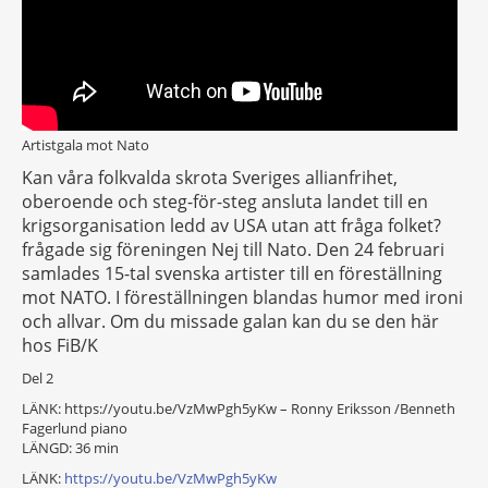
Artistgala mot Nato
Kan våra folkvalda skrota Sveriges allianfrihet,
oberoende och steg-för-steg ansluta landet till en
krigsorganisation ledd av USA utan att fråga folket?
frågade sig föreningen Nej till Nato. Den 24 februari
samlades 15-tal svenska artister till en föreställning
mot NATO. I föreställningen blandas humor med ironi
och allvar. Om du missade galan kan du se den här
hos FiB/K
Del 2
LÄNK: https://youtu.be/VzMwPgh5yKw – Ronny Eriksson /Benneth
Fagerlund piano
LÄNGD: 36 min
LÄNK:
https://youtu.be/VzMwPgh5yKw