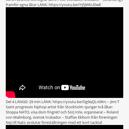
framför egna låtar LÄNK: https://youtu.be/IYj5jWkUDwE
Del 4 LÄNGD: 29 min LÄNK: https://youtu.be/Og9qQLn0Krc – Jimi T
Saint progressiv hiphop-artist från Stockholm sjunger två låtar:
Stoppa NATO, visa dom fingret! och Sörj Inte, organisera! – Roland
von Malmborg, svensk trubadur – Staffan Ekbom från föreningen
Nej till Nato avslutar föreställningen med ett kort tacktal