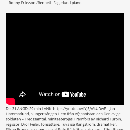
– Ronny Eriksson /Benneth Fagerlund piano
Del 3 LÄNGD: 29 min LÄNK: https://youtu.be/IYj5jWkUDwE – Jan
Hammarlund, sjunger sången Hem från Afghanistan och Den evige
soldaten – Fredssamtal, miniteaterpjäs. Framförs av Richard Turpin,
regissör. Dror Feiler, tonsättare. Tuvalisa Rangström, dramatiker.
Sören Brunes, scenograf samt Pelle Wittsäter, snickare: – Stina Bengs