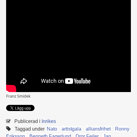
Franz Smidek
Publicerad i
Inrikes
Taggad under
Nato
artistgala
alliansfrihet
Ronny
Eriksson
Benneth Fagerlund
Dror Feiler
Jan