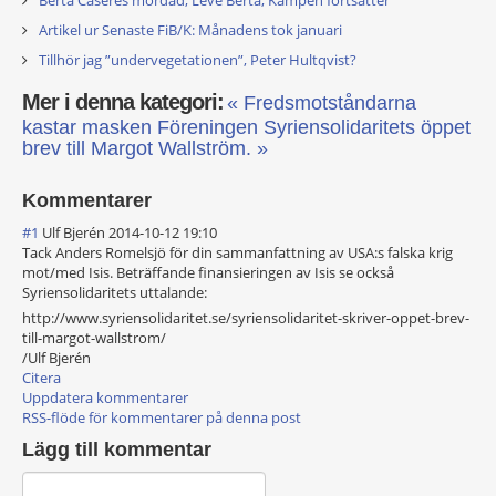
Berta Cáseres mördad, Leve Berta, Kampen fortsätter
Artikel ur Senaste FiB/K: Månadens tok januari
Tillhör jag ”undervegetationen”, Peter Hultqvist?
Mer i denna kategori:
« Fredsmotståndarna
kastar masken
Föreningen Syriensolidaritets öppet
brev till Margot Wallström. »
Kommentarer
#1
Ulf Bjerén
2014-10-12 19:10
Tack Anders Romelsjö för din sammanfattning av USA:s falska krig
mot/med Isis. Beträffande finansieringen av Isis se också
Syriensolidarit
ets uttalande:
http://www.syriensolidaritet.se/syriensolidaritet-skriver-oppet-brev-
till-margot-wallstrom/
/Ulf Bjerén
Citera
Uppdatera kommentarer
RSS-flöde för kommentarer på denna post
Lägg till kommentar