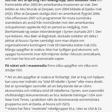
ISIS har sitt ursprung i en rebellgrupp, som bildades 1999
och
framträdde efter 2003 års amerikanska invasionen av Irak. Den
leddes av Abu Mus’ab al-Zarqawi, som 2004 bildade al-Qaida i Irak
(AQI). Efter al-Zarqawis slutliga död i en amerikansk flygräd 2006,
USA-offensiven 2007 och programmet för muta sunnitiska
stamledare att avstå från motståndet mot den amerikanska
ockupationen upplevde AQI en period av nedgång, men
återhämtade sig sedan inbördeskriget i Syrien startade 2011. Den
nye ledaren, Abu Bakr al-Baghdadi, skickade soldater att delta i
Jabhat al-Nusra i Syrien samtidigt som man döpte om
organisationens kontingent i Irak till Islamiska staten Irak (ISI).
Många uppgifter är osäkra. Man har tydligen god ekonomi, och
uppges ha kommit över 429 miljoner dollar i Mosuls centralbank,
och man har bra och avancerade vapen.
På nätet och i massmedia
finns olika uppgifter om vilka som
stödjer ISIS.
* Att en del uppgifter är osäkra är förklarligt. Det är krig och hjälpen
kan vara mer indirekt via
”stöd till rebeller i Syrien”
eller mera direkt.
Det är synnerligen sannolikt att en betydande del av USA:s
ekonomiska och militära stöd till rebellerna i Syrien, som (sannolikt
ofullständigt) dokumenterats av bl.a. ledande tidningar i USA som
New York Times, i praktiken nått de dominerande extremistiska
grupperna som al-Qaida, al-Nusra och IS(IS).
* Vidare har flera
”moderata”
rebellgrupper bl.a. i den av USA & Co