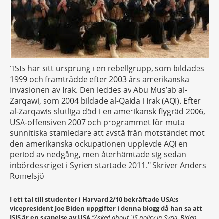
"ISIS har sitt ursprung i en rebellgrupp, som bildades
1999 och framträdde efter 2003 års amerikanska
invasionen av Irak. Den leddes av Abu Mus’ab al-
Zarqawi, som 2004 bildade al-Qaida i Irak (AQI). Efter
al-Zarqawis slutliga död i en amerikansk flygräd 2006,
USA-offensiven 2007 och programmet för muta
sunnitiska stamledare att avstå från motståndet mot
den amerikanska ockupationen upplevde AQI en
period av nedgång, men återhämtade sig sedan
inbördeskriget i Syrien startade 2011." Skriver Anders
Romelsjö
I ett tal till studenter i Harvard 2/10 bekräftade USA:s
vicepresident Joe Biden uppgifter i denna blogg då han sa att
ISIS är en skapelse av USA
”Asked about US policy in Syria, Biden