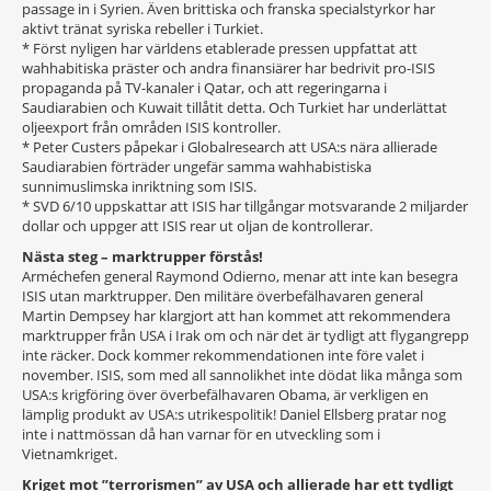
passage in i Syrien. Även brittiska och franska specialstyrkor har
aktivt tränat syriska rebeller i Turkiet.
* Först nyligen har världens etablerade pressen uppfattat att
wahhabitiska präster och andra finansiärer har bedrivit pro-ISIS
propaganda på TV-kanaler i Qatar, och att regeringarna i
Saudiarabien och Kuwait tillåtit detta. Och Turkiet har underlättat
oljeexport från områden ISIS kontroller.
* Peter Custers påpekar i Globalresearch att USA:s nära allierade
Saudiarabien förträder ungefär samma wahhabistiska
sunnimuslimska inriktning som ISIS.
* SVD 6/10 uppskattar att ISIS har tillgångar motsvarande 2 miljarder
dollar och uppger att ISIS rear ut oljan de kontrollerar.
Nästa steg – marktrupper förstås!
Arméchefen general Raymond Odierno, menar att inte kan besegra
ISIS utan marktrupper. Den militäre överbefälhavaren general
Martin Dempsey har klargjort att han kommet att rekommendera
marktrupper från USA i Irak om och när det är tydligt att flygangrepp
inte räcker. Dock kommer rekommendationen inte före valet i
november. ISIS, som med all sannolikhet inte dödat lika många som
USA:s krigföring över överbefälhavaren Obama, är verkligen en
lämplig produkt av USA:s utrikespolitik! Daniel Ellsberg pratar nog
inte i nattmössan då han varnar för en utveckling som i
Vietnamkriget.
Kriget mot ”terrorismen” av USA och allierade har ett tydligt