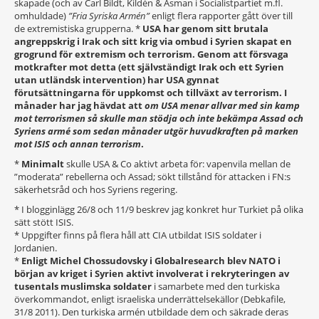
skapade (och av Carl Bildt, Kildén & Åsman i Socialistpartiet m.fl.
omhuldade)
”Fria Syriska Armén”
enligt flera rapporter gått över till
de extremistiska grupperna. *
USA har genom sitt brutala
angreppskrig i Irak och sitt krig via ombud i Syrien skapat en
grogrund för extremism och terrorism. Genom att försvaga
motkrafter mot detta (ett självständigt Irak och ett Syrien
utan utländsk intervention) har USA gynnat
förutsättningarna för uppkomst och tillväxt av terrorism. I
månader har jag hävdat att
om USA menar allvar med sin kamp
mot terrorismen så skulle man stödja och inte bekämpa Assad och
Syriens armé som sedan månader utgör huvudkraften på marken
mot ISIS och annan terrorism
.
*
Minimalt
skulle USA & Co aktivt arbeta för: vapenvila mellan de
”moderata” rebellerna och Assad; sökt tillstånd för attacken i FN:s
säkerhetsråd och hos Syriens regering.
* I blogginlägg 26/8 och 11/9 beskrev jag konkret hur Turkiet på olika
sätt stött ISIS.
* Uppgifter finns på flera håll att CIA utbildat ISIS soldater i
Jordanien.
*
Enligt Michel Chossudovsky i Globalresearch blev NATO i
början av kriget i Syrien aktivt involverat i rekryteringen av
tusentals muslimska soldater
i samarbete med den turkiska
överkommandot, enligt israeliska underrättelsekällor (Debkafile,
31/8 2011). Den turkiska armén utbildade dem och säkrade deras