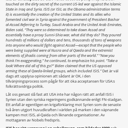
touched on the dirty secret of the current US-led war against the Islamic
State in Iraq and Syria.
ISIS (or ISIL as the Obama administration terms
it) is essentially the creation of the United States and its allies who
fomented civil war in Syria against the government of President Bashar
al-Assad.Referring to Turkey, Saudi Arabia and the United Arab Emirates,
Biden said, “They were so determined to take down Assad and
essentially have a proxy Sunni-Shia war, what did they do? They poured
hundreds of millions of dollars and tens, thousands of tons of weapons
into anyone who would fight against Assad—except that the people who
were being supplied were al Nusra and al Qaeda and the extremist
elements of jihadis coming from other parts of the world.” “Now you
think I’m exaggerating,” he continued, to emphasize his point. “Take a
look! Where did all of this go?” Biden claimed that the US opposed
arming these al Qaeda-linked groups, which included ISIS.”
Det är väl
dags att upplysa opinionen att sådant är OK, i den
tillvänjningsprocess som pågår för att öka acceptansen för USA:s
folkrättsvidriga politik.
Låt oss genast slå fast att USA inte har någon rätt att anfall ISIS i
Syrien utan den syriska regeringens godkännande enligt FN-stadgan.
Ett anfall är egentligen en krigaförklaring mot Syrien som de senaste
två åren utgjort huvudkraften i världen på marken i den väpnande
kampen mot ISIS, al-Qaida och liknande organisationer. Av
mottagaren av Nobels fredspris.