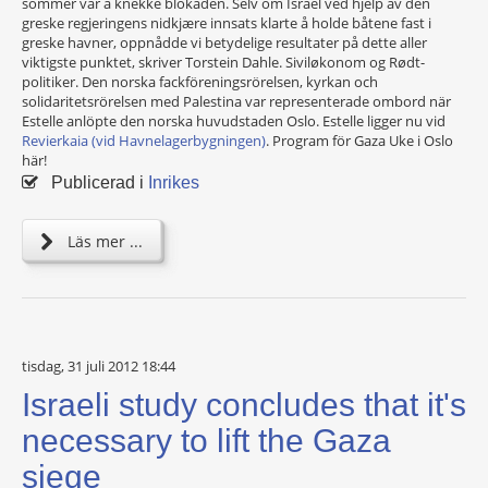
sommer var å knekke blokaden. Selv om Israel ved hjelp av den
greske regjeringens nidkjære innsats klarte å holde båtene fast i
greske havner, oppnådde vi betydelige resultater på dette aller
viktigste punktet, skriver Torstein Dahle. Siviløkonom og Rødt-
politiker. Den norska fackföreningsrörelsen, kyrkan och
solidaritetsrörelsen med Palestina var representerade ombord när
Estelle anlöpte den norska huvudstaden Oslo. Estelle ligger nu vid
Revierkaia (vid Havnelagerbygningen)
. Program för Gaza Uke i Oslo
här!
Publicerad i
Inrikes
Läs mer ...
tisdag, 31 juli 2012 18:44
Israeli study concludes that it's
necessary to lift the Gaza
siege