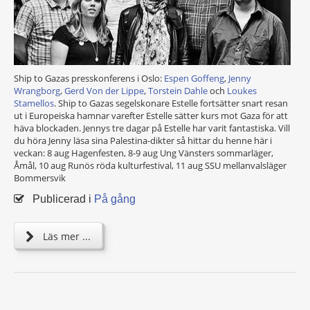
Ship to Gazas presskonferens i Oslo:
Espen Goffeng
,
Jenny
Wrangborg
,
Gerd Von der Lippe
,
Torstein Dahle
och
Loukes
Stamellos
. Ship to Gazas segelskonare Estelle fortsätter snart resan
ut i Europeiska hamnar varefter Estelle sätter kurs mot Gaza för att
häva blockaden. Jennys tre dagar på Estelle har varit fantastiska. Vill
du höra Jenny läsa sina Palestina-dikter så hittar du henne här i
veckan: 8 aug Hagenfesten, 8-9 aug Ung Vänsters sommarläger,
Åmål, 10 aug Runös röda kulturfestival, 11 aug SSU mellanvalsläger
Bommersvik
Publicerad i
På gång
Läs mer ...