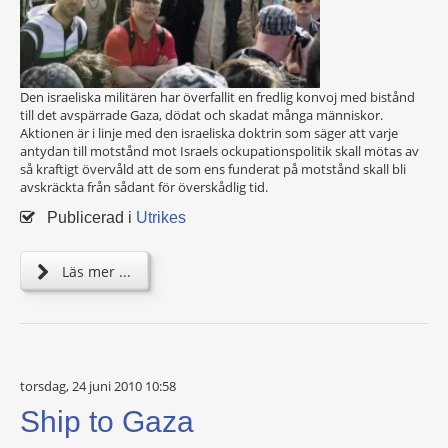
Den israeliska militären har överfallit en fredlig konvoj med bistånd
till det avspärrade Gaza, dödat och skadat många människor.
Aktionen är i linje med den israeliska doktrin som säger att varje
antydan till motstånd mot Israels ockupationspolitik skall mötas av
så kraftigt övervåld att de som ens funderat på motstånd skall bli
avskräckta från sådant för överskådlig tid.
Publicerad i
Utrikes
Läs mer ...
torsdag, 24 juni 2010 10:58
Ship to Gaza