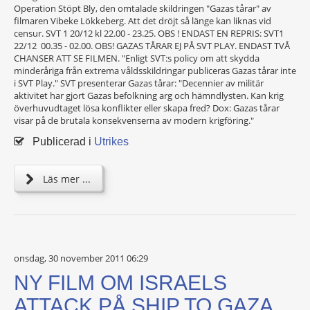
Operation Stöpt Bly, den omtalade skildringen "Gazas tårar" av
filmaren Vibeke Lökkeberg. Att det dröjt så länge kan liknas vid
censur. SVT 1 20/12 kl 22.00 - 23.25. OBS ! ENDAST EN REPRIS: SVT1
22/12 00.35 - 02.00. OBS! GAZAS TÅRAR EJ PÅ SVT PLAY. ENDAST TVÅ
CHANSER ATT SE FILMEN. "Enligt SVT:s policy om att skydda
minderåriga från extrema våldsskildringar publiceras Gazas tårar inte
i SVT Play." SVT presenterar Gazas tårar: "Decennier av militär
aktivitet har gjort Gazas befolkning arg och hämndlysten. Kan krig
överhuvudtaget lösa konflikter eller skapa fred? Dox: Gazas tårar
visar på de brutala konsekvenserna av modern krigföring."
Publicerad i
Utrikes
Läs mer ...
onsdag, 30 november 2011 06:29
NY FILM OM ISRAELS
ATTACK PÅ SHIP TO GAZA