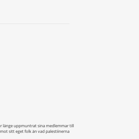
n har länge uppmuntrat sina medlemmar till
t mot sitt eget folk än vad palestiinerna