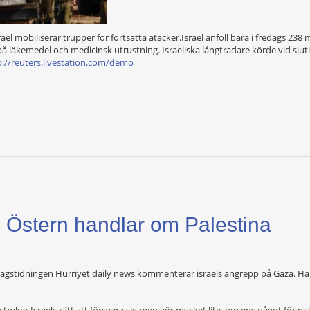
ael mobiliserar trupper för fortsatta atacker.Israel anföll bara i fredags 238 m
på läkemedel och medicinsk utrustning. Israeliska långtradare körde vid sjuti
p://reuters.livestation.com/demo
n Östern handlar om Palestina
agstidningen Hurriyet daily news kommenterar israels angrepp på Gaza. Han
ryker Israels rätt att försvara sig men gör mycket lite, om ens något för pale