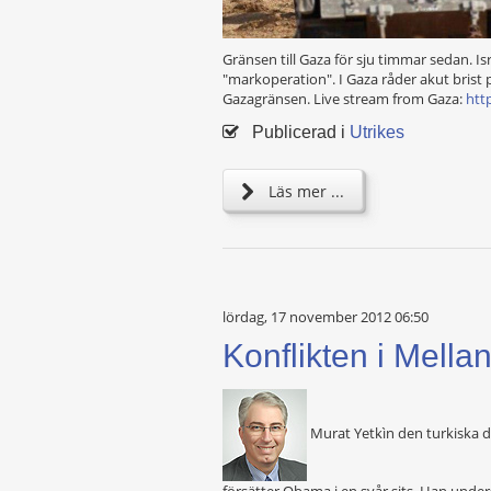
Gränsen till Gaza för sju timmar sedan. Isr
"markoperation". I Gaza råder akut brist 
Gazagränsen. Live stream from Gaza:
htt
Publicerad i
Utrikes
Läs mer ...
lördag, 17 november 2012 06:50
Konflikten i Mella
Murat Yetkìn den turkiska d
försätter Obama i en svår sits. Han underst