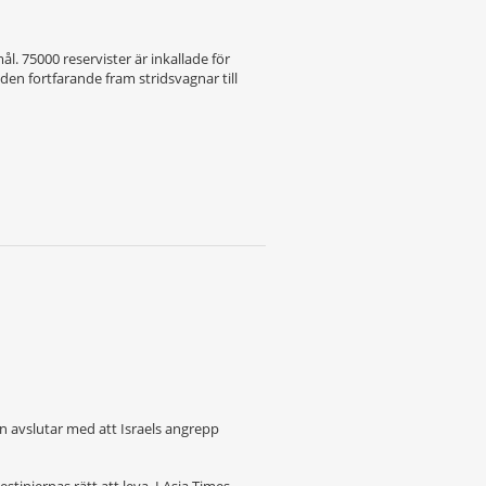
ål. 75000 reservister är inkallade för
den fortfarande fram stridsvagnar till
 avslutar med att Israels angrepp
stiniernas rätt att leva. I Asia Times