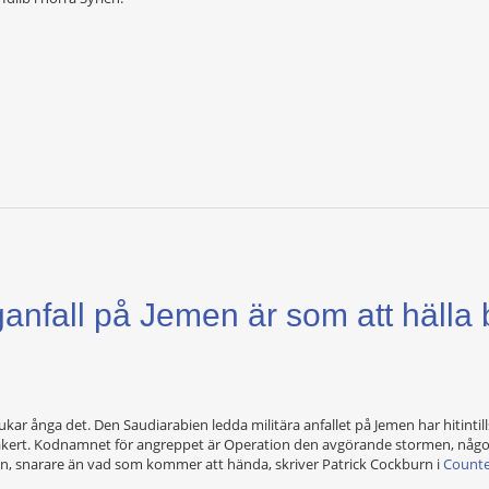
anfall på Jemen är som att hälla 
ar ånga det. Den Saudiarabien ledda militära anfallet på Jemen har hitintill
rt. Kodnamnet för angreppet är Operation den avgörande stormen, något
en, snarare än vad som kommer att hända, skriver Patrick Cockburn i
Counte