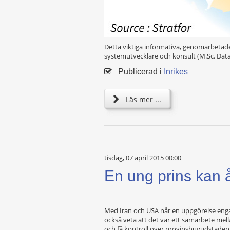
Detta viktiga informativa, genomarbetade
systemutvecklare och konsult (M.Sc. Datav
Publicerad i
Inrikes
Läs mer ...
tisdag, 07 april 2015 00:00
En ung prins kan 
Med Iran och USA når en uppgörelse engage
också veta att det var ett samarbete mella
och få kontroll över provinshuvudstaden I