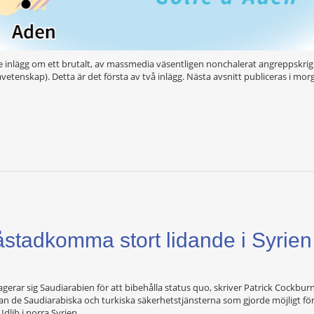
 inlägg om ett brutalt, av massmedia väsentligen nonchalerat angreppskrig 
etenskap). Detta är det första av två inlägg. Nästa avsnitt publiceras i mor
åstadkomma stort lidande i Syrie
rar sig Saudiarabien för att bibehålla status quo, skriver Patrick Cockburn 
n de Saudiarabiska och turkiska säkerhetstjänsterna som gjorde möjligt för fle
dlib i norra Syrien.