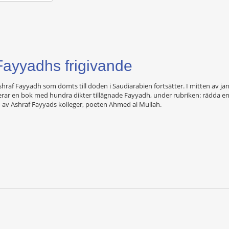
 Fayyadhs frigivande
f Fayyadh som dömts till döden i Saudiarabien fortsätter. I mitten av janua
erar en bok med hundra dikter tillägnade Fayyadh, under rubriken: rädda en 
n av Ashraf Fayyads kolleger, poeten Ahmed al Mullah.