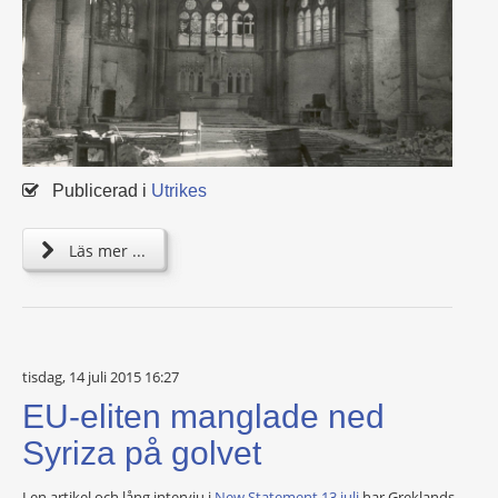
Publicerad i
Utrikes
Läs mer ...
tisdag, 14 juli 2015 16:27
EU-eliten manglade ned
Syriza på golvet
I en artikel och lång intervju i
New Statement 13 juli
har Greklands