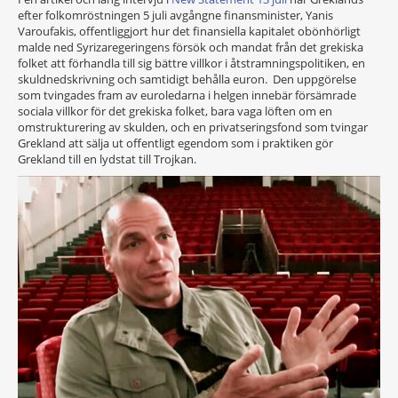
efter folkomröstningen 5 juli avgångne finansminister, Yanis
Varoufakis, offentliggjort hur det finansiella kapitalet obönhörligt
malde ned Syrizaregeringens försök och mandat från det grekiska
folket att förhandla till sig bättre villkor i åtstramningspolitiken, en
skuldnedskrivning och samtidigt behålla euron. Den uppgörelse
som tvingades fram av euroledarna i helgen innebär försämrade
sociala villkor för det grekiska folket, bara vaga löften om en
omstrukturering av skulden, och en privatseringsfond som tvingar
Grekland att sälja ut offentligt egendom som i praktiken gör
Grekland till en lydstat till Trojkan.