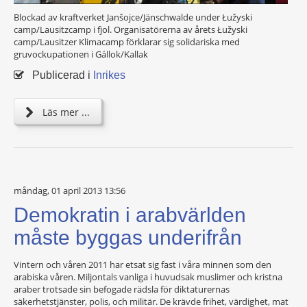
Blockad av kraftverket Janšojce/Jänschwalde under Łužyski
camp/Lausitzcamp i fjol. Organisatörerna av årets Łužyski
camp/Lausitzer Klimacamp förklarar sig solidariska med
gruvockupationen i Gállok/Kallak
Publicerad i
Inrikes
Läs mer ...
måndag, 01 april 2013 13:56
Demokratin i arabvärlden
måste byggas underifrån
Vintern och våren 2011 har etsat sig fast i våra minnen som den
arabiska våren. Miljontals vanliga i huvudsak muslimer och kristna
araber trotsade sin befogade rädsla för diktaturernas
säkerhetstjänster, polis, och militär. De krävde frihet, värdighet, mat