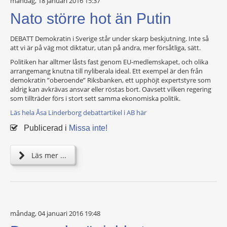
måndag, 18 januari 2016 15:37
Nato större hot än Putin
DEBATT Demokratin i Sverige står under skarp beskjutning. Inte så
att vi är på väg mot diktatur, utan på andra, mer försåtliga, sätt.
Politiken har alltmer låsts fast genom EU-medlemskapet, och olika
arrangemang knutna till nyliberala ideal. Ett exempel är den från
demokratin ”oberoende” Riksbanken, ett upphöjt expertstyre som
aldrig kan avkrävas ansvar eller röstas bort. Oavsett vilken regering
som tillträder förs i stort sett samma ekonomiska politik.
Läs hela Åsa Linderborg debattartikel i AB här
Publicerad i
Missa inte!
Läs mer ...
måndag, 04 januari 2016 19:48