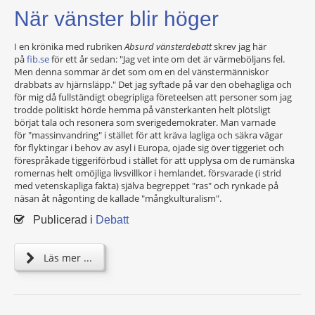
När vänster blir höger
I en krönika med rubriken
Absurd vänsterdebatt
skrev jag här
på
fib.se
för ett år sedan: "Jag vet inte om det är värmeböljans fel.
Men denna sommar är det som om en del vänstermänniskor
drabbats av hjärnsläpp." Det jag syftade på var den obehagliga och
för mig då fullständigt obegripliga företeelsen att personer som jag
trodde politiskt hörde hemma på vänsterkanten helt plötsligt
börjat tala och resonera som sverigedemokrater. Man varnade
för "massinvandring" i stället för att kräva lagliga och säkra vägar
för flyktingar i behov av asyl i Europa, ojade sig över tiggeriet och
förespråkade tiggeriförbud i stället för att upplysa om de rumänska
romernas helt omöjliga livsvillkor i hemlandet, försvarade (i strid
med vetenskapliga fakta) själva begreppet "ras" och rynkade på
näsan åt någonting de kallade "mångkulturalism".
Publicerad i
Debatt
Läs mer ...