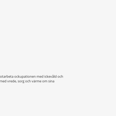
ch motarbeta ockupationen med ickevåld och
ter med vrede, sorg och värme om sina