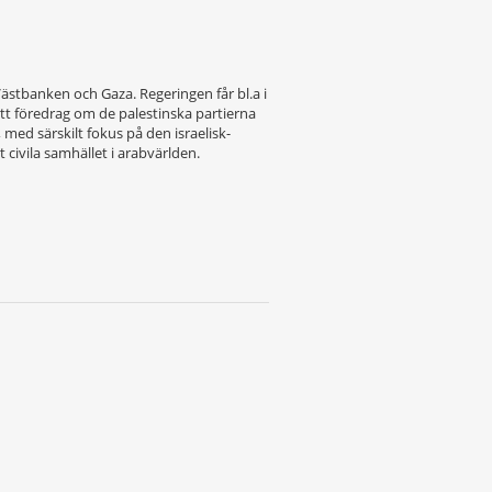
stbanken och Gaza. Regeringen får bl.a i
itt föredrag om de palestinska partierna
med särskilt fokus på den israelisk-
ivila samhället i arabvärlden.
p