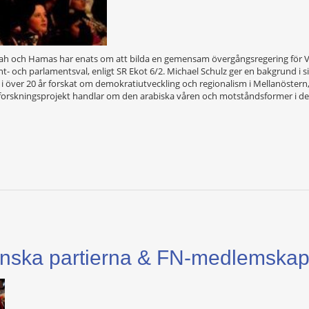
tah och Hamas har enats om att bilda en gemensam övergångsregering för Vä
nt- och parlamentsval, enligt SR Ekot 6/2. Michael Schulz ger en bakgrund i s
i över 20 år forskat om demokratiutveckling och regionalism i Mellanöstern, 
orskningsprojekt handlar om den arabiska våren och motståndsformer i det c
tinska partierna & FN-medlemska