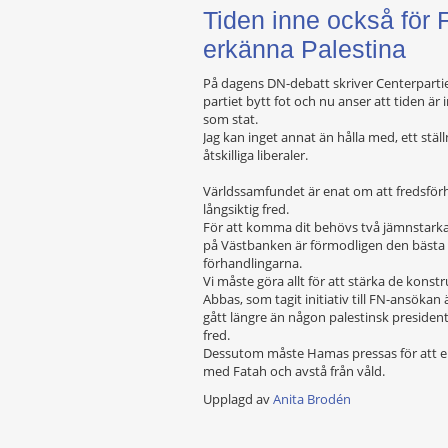
Tiden inne också för F
erkänna Palestina
På dagens DN-debatt skriver Centerpartiet
partiet bytt fot och nu anser att tiden är 
som stat.
Jag kan inget annat än hålla med, ett stä
åtskilliga liberaler.
Världssamfundet är enat om att fredsförha
långsiktig fred.
För att komma dit behövs två jämnstarka
på Västbanken är förmodligen den bästa m
förhandlingarna.
Vi måste göra allt för att stärka de konstr
Abbas, som tagit initiativ till FN-ansökan
gått längre än någon palestinsk president f
fred.
Dessutom måste Hamas pressas för att er
med Fatah och avstå från våld.
Upplagd av
Anita Brodén