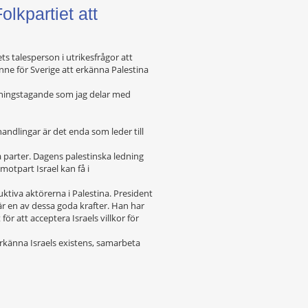
olkpartiet att
s talesperson i utrikesfrågor att
inne för Sverige att erkänna Palestina
llningstagande som jag delar med
ndlingar är det enda som leder till
 parter. Dagens palestinska ledning
otpart Israel kan få i
uktiva aktörerna i Palestina. President
 är en av dessa goda krafter. Han har
ör att acceptera Israels villkor för
känna Israels existens, samarbeta