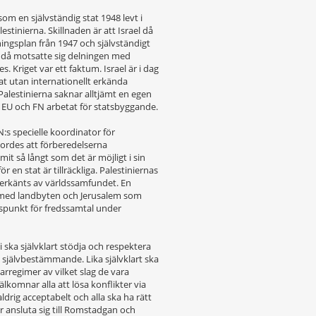
som en självständig stat 1948 levt i
estinierna. Skillnaden är att Israel då
ingsplan från 1947 och självständigt
a då motsatte sig delningen med
es. Kriget var ett faktum. Israel är i dag
at utan internationellt erkända
Palestinierna saknar alltjämt en egen
 EU och FN arbetat för statsbyggande.
N:s specielle koordinator för
jordes att förberedelserna
mit så långt som det är möjligt i sin
en stat är tillräckliga. Palestiniernas
ar erkänts av världssamfundet. En
, med landbyten och Jerusalem som
gspunkt för fredssamtal under
i ska självklart stödja och respektera
till självbestämmande. Lika självklart ska
karregimer av vilket slag de vara
älkomnar alla att lösa konflikter via
ldrig acceptabelt och alla ska ha rätt
nder ansluta sig till Romstadgan och