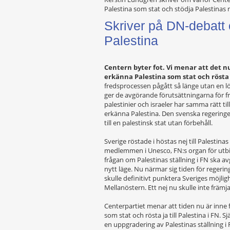
Palestina som stat och stödja Palestinas
Skriver på DN-debatt
Palestina
Centern byter fot. Vi menar att det nu
erkänna Palestina som stat och rösta j
fredsprocessen pågått så länge utan en lö
ger de avgörande förutsättningarna för fr
palestinier och israeler har samma rätt til
erkänna Palestina. Den svenska regeringe
till en palestinsk stat utan förbehåll.
Sverige röstade i höstas nej till Palestin
medlemmen i Unesco, FN:s organ för utbi
frågan om Palestinas ställning i FN ska a
nytt läge. Nu närmar sig tiden för regering
skulle definitivt punktera Sveriges möjlighe
Mellanöstern. Ett nej nu skulle inte främja
Centerpartiet menar att tiden nu är inne 
som stat och rösta ja till Palestina i FN. Sj
en uppgradering av Palestinas ställning i