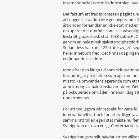
Internationella Brottmålsdomstolen. Även
Det faktum att fredsprocessen pågått unde
att dagens situation inte ger avgörande f
årtionden förhandlar en icke-stat med en
ockuperar det område som i allt väsentlig
livskraftig palestinsk stat. 1988 sökte PL
genom en palestinsk självständighetsförk
Sedan dess har runt 125 stater avgett se
heller inneburit fred. Det finns i dag ingen
erkännande eller inte.
Men efter den långa tid som ockupatione
förändringar på marken som ägt rum und
misstolka omvärldens agerande som ett t
annektering av palestinska områden. Det
på ockuperade områden innebär i dag att ti
undermineras.
För att tydliggöra vår respekt för varje f
internationell rätt och för att tydliggöra a
samma rätt till en egen stat måste nu fle
Sverige kan och ska enligt Centerpartiets
Sverige har generellt hävdat att tre villko