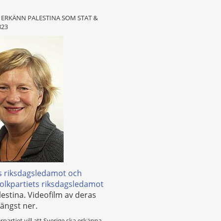
P): ERKÄNN PALESTINA SOM STAT &
823
ts riksdagsledamot och
olkpartiets riksdagsledamot
lestina. Videofilm av deras
ängst ner.
partiet vill att Sverige ska erkänna