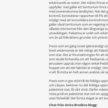
erkännande av stater. Det måste finnas et
uppfyller. Vad gäller ett territorium finns
med överenskomna landbyten. När det gä
kontroll, konstaterar rapporten till FN a
möjligt med att konsolidera kontroll in
gäller såväl territorium som en regering
således inte bortse från den långvariga 
utvecklingen. Palestina är unikt och erk
om än på folkrättens grunder och ytterst i
Precis som en gång Israel självständigt ut
brett erkännande är det viktigt att Pales
som stat. Det är förutsättningen för att d
som skulle förhandla om ett fredsavtal, o
Jerusalem uppnås inte någon enkel fred
hoppet om att det faktiskt är möjligt.
vi att få möta en helt annan arabisk vår ä
Precis som vi gav stöd till de folkliga up
och Libyen, behöver nu det folkliga uppr
palestinsk stat, få vårt stöd. Därför mås
rösta ja till en palestinsk stat och en up
utan förbehåll. Det första steget är att S
Citat från Anita Brodéns blogg: