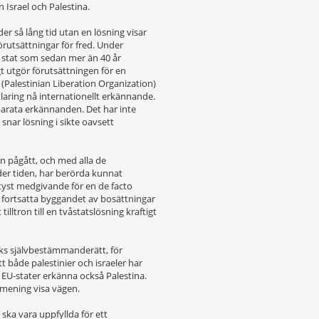
 Israel och Palestina.
r så lång tid utan en lösning visar
örutsättningar för fred. Under
 stat som sedan mer än 40 år
t utgör förutsättningen för en
O (Palestinian Liberation Organization)
laring nå internationellt erkännande.
parata erkännanden. Det har inte
 snar lösning i sikte oavsett
n pågått, och med alla de
er tiden, har berörda kunnat
yst medgivande för en de facto
 fortsatta byggandet av bosättningar
lltron till en tvåstatslösning kraftigt
olks självbestämmanderätt, för
tt både palestinier och israeler har
r EU-stater erkänna också Palestina.
 mening visa vägen.
r ska vara uppfyllda för ett