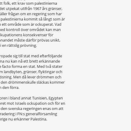
t folk, ett krav som palestinierna
 det utpekat utifrån 1967 års gränser,
ller frågan om en regering som har
tt palestinierna kommit så långt som är
om ett område som är ockuperat. Vad
 med kontroll över området kan man
ockupationens konsekvenser för
ännandet måste därför prövas unikt,
 en rättslig prövning.
ropade sig till stat med efterföljande
tina nu kan nå ett brett erkännande
e facto forma en stat. Med två stater
m landbyten, gränser, flyktingar och
slösning. Men då lever drömmen och
 Om den drömmenskulle släckas kommer
n den förra.
proren i bland annat Tunisien, Egypten
oret mot Israels ockupation och för en
te den svenska regeringen enas om att
pgradering i FN:s generalförsamling
verige nu erkänner Palestina.