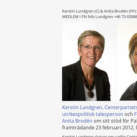
Kerstin Lundgren (C) & Anita Brodén (F
MEDLEM I FN
Nils Lundgren +46 73-0398
Kerstin Lundgren, Centerpartie
utrikespolitisk talesperson
och
F
Anita Brodén
om sitt stöd för Pa
framträdande 23 februari 2012, l
Kerstin Lundgren skriver om varför Center