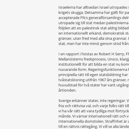
Israelerna har alltsedan Israel utropades 
krigets skugga. Detsamma har gällt för pal
accepterade FN:s generalförsamlings deln
utropade sig till stat medan palestiniern
följden att en palestinsk stat aldrig bildad
en internationellt erkänd, demokratisk st
gränser, utan fred med alla sina grannar. 
stat, men har inte minst genom stöd från
I en rapport i höstas av Robert H Serry, F
Mellanösterns fredsprocess, Unsco, klarg
institutionellt för att bilda en stat nu kom
nuvarande form. Regeringsfunktionerna för 
principiella rätt till egen statsbildning h
tvåstatslösning utifrån 1967 års gränser
huvudstad för två stater har varit utgån
årtionden.
Sverige erkänner stater, inte regeringar. V
fria och rättvisa val, och varje folks rätt 
vi ha vår rätt att vara tydliga mot förtryc
månde. Vi värnar internationell rätt och v
Internationella domstolen. Straffrihet är a
till en rättvis rättegång. Vi vill se alla lä