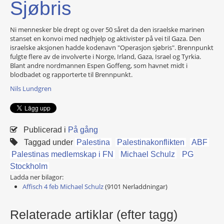
Sjøbris
Ni mennesker ble drept og over 50 såret da den israelske marinen
stanset en konvoi med nødhjelp og aktivister på vei til Gaza. Den
israelske aksjonen hadde kodenavn "Operasjon sjøbris". Brennpunkt
fulgte flere av de involverte i Norge, Irland, Gaza, Israel og Tyrkia.
Blant andre nordmannen Espen Goffeng, som havnet midt i
blodbadet og rapporterte til Brennpunkt.
Nils Lundgren
Publicerad i
På gång
Taggad under
Palestina
Palestinakonflikten
ABF
Palestinas medlemskap i FN
Michael Schulz
PG
Stockholm
Ladda ner bilagor:
Affisch 4 feb Michael Schulz
(9101 Nerladdningar)
Relaterade artiklar (efter tagg)