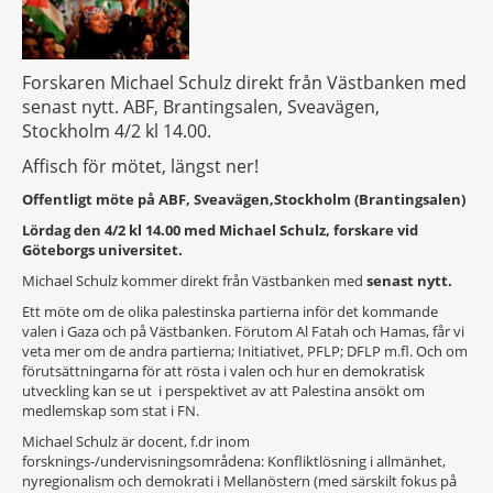
Forskaren Michael Schulz direkt från Västbanken med
senast nytt. ABF, Brantingsalen, Sveavägen,
Stockholm 4/2 kl 14.00.
Affisch för mötet, längst ner!
Offentligt möte på
ABF, Sveavägen,Stockholm (Brantingsalen)
Lördag den 4/2 kl 14.00
med Michael Schulz, forskare vid
Göteborgs universitet.
Michael Schulz kommer direkt från Västbanken med
senast nytt.
Ett möte om de olika palestinska partierna inför det kommande
valen i Gaza och på Västbanken. Förutom Al Fatah och Hamas, får vi
veta mer om de andra partierna; Initiativet, PFLP; DFLP m.fl. Och om
förutsättningarna för att rösta i valen och hur en demokratisk
utveckling kan se ut i perspektivet av att Palestina ansökt om
medlemskap som stat i FN.
Michael Schulz är docent, f.dr inom
forsknings-/undervisningsområdena: Konfliktlösning i allmänhet,
nyregionalism och demokrati i Mellanöstern (med särskilt fokus på