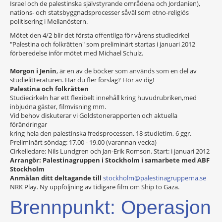
Israel och de palestinska självstyrande områdena och Jordanien),
nations- och statsbyggnadsprocesser såväl som etno-religiös
politisering i Mellanöstern.
Mötet den 4/2 blir det första offentliga för vårens studiecirkel
"Palestina och folkrätten" som preliminärt startas i januari 2012
förberedelse inför mötet med Michael Schulz.
Morgon i Jenin
, är en av de böcker som används som en del av
studielitteraturen. Har du fler förslag? Hör av dig!
Palestina och folkrätten
Studiecirkeln har ett flexibelt innehåll kring huvudrubriken,med
inbjudna gäster, filmvisning mm.
Vid behov diskuterar vi Goldstonerapporten och aktuella
förändringar
kring hela den palestinska fredsprocessen. 18 studietim, 6 ggr.
Preliminärt söndag: 17.00 - 19.00 (varannan vecka)
Cirkelledare: Nils Lundgren och Jan-Erik Romson. Start: i januari 2012
Arrangör: Palestinagruppen i Stockholm i samarbete med ABF
Stockholm
Anmälan ditt deltagande till
stockholm@palestinagrupperna.se
NRK Play. Ny uppföljning av tidigare film om Ship to Gaza.
Brennpunkt: Operasjon