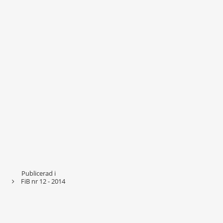
Publicerad i
FiB nr
12 - 2014