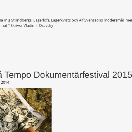
ansa mig Strindbergs, Lagerlöfs, Lagerkvists och Alf Svenssons modersmål, m
annat." Skriver Vladimir Oravsky.
på Tempo Dokumentärfestival 201
 2014