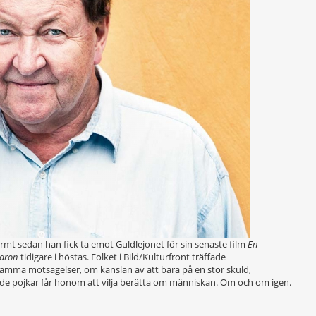
rmt sedan han fick ta emot Guldlejonet för sin senaste film
En
varon
tidigare i höstas. Folket i Bild/Kultur­front träffade
tsamma motsägelser, om känslan av att bära på en stor skuld,
nde pojkar får honom att vilja berätta om människan. Om och om igen.