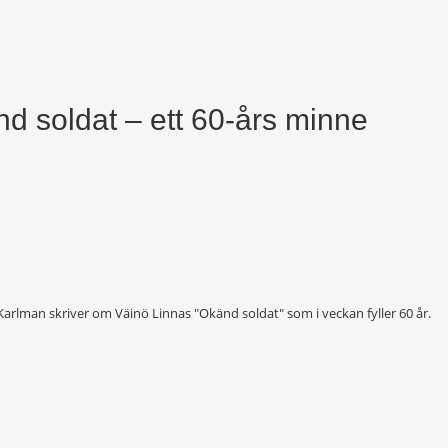
d soldat – ett 60-års minne
Karlman skriver om Väinö Linnas "Okänd soldat" som i veckan fyller 60 år.