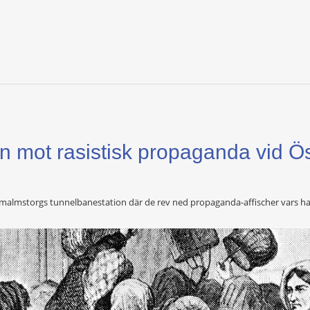
on mot rasistisk propaganda vid Ö
malmstorgs tunnelbanestation där de rev ned propaganda-affischer vars hat