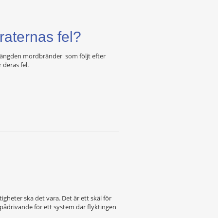
raternas fel?
a mängden mordbränder som följt efter
 deras fel.
igheter ska det vara. Det är ett skäl för
pådrivande för ett system där flyktingen