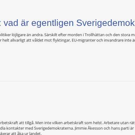
s: vad är egentligen Sverigedemok
itiker löjligare än andra. Särskilt efter morden i Trollhättan och den stor
lt allvarligt att våldet mot flyktingar, EU-migranter och invandrare inte är
rbetskraft att tillgå. Men inte vilken arbetskraft som helst. Arbetare utan rätt
 odla kontakter med Sverigedemokraterna. Jimmie Åkesson och hans parti är 
skerar att åka ur landet.