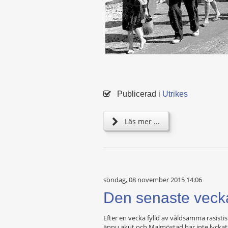
Publicerad i
Utrikes
Läs mer ...
söndag, 08 november 2015 14:06
Den senaste vec
Efter en vecka fylld av våldsamma rasisti
ännu akut och Malmöstad har inte lyckats