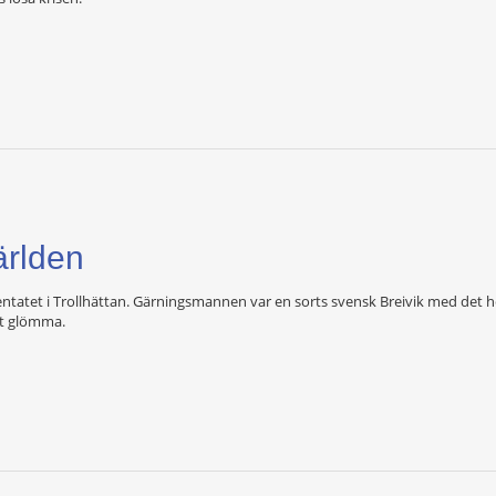
världen
tentatet i Trollhättan. Gärningsmannen var en sorts svensk Breivik med det
tt glömma.