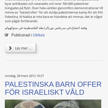
byar avfolkades och raserades och över 700 000 palestinier
tvingades på flykt. Över hela världen genomförs demonstrationer till
minne av ''katastrofen'' för att stödja palestiniernas kamp för ett fritt
Palestina. Al Nakba är inte bara en händelse att minnas, det är något
som pågår fortfarande.
وقفة احتجاج في سرجلس توريالرابطة الفلسطينية في ستوكهولم
Publicerad i
Utrikes
Läs mer ...
onsdag, 28 mars 2012 10:27
PALESTINSKA BARN OFFER
FÖR ISRAELISKT VÅLD