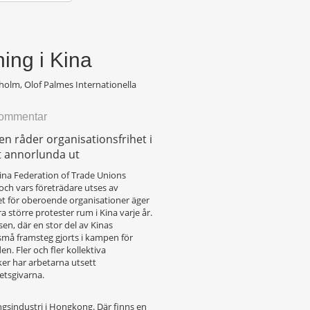
ning i Kina
olm, Olof Palmes Internationella
kommentar
en råder organisationsfrihet i
lt annorlunda ut
hina Federation of Trade Unions
och vars företrädare utses av
et för oberoende organisationer äger
 större protester rum i Kina varje år.
en, där en stor del av Kinas
 små framsteg gjorts i kampen för
n. Fler och fler kollektiva
ker har arbetarna utsett
etsgivarna.
ningsindustri i Hongkong. Där finns en