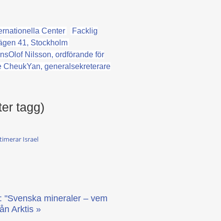
ernationella Center
Facklig
ägen 41, Stockholm
nsOlof Nilsson, ordförande för
 CheukYan, generalsekreterare
ter tagg)
timerar Israel
: "Svenska mineraler – vem
rån Arktis »