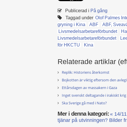
Publicerad i
På gång
Taggad under
Olof Palmes Int
gryning i Kina
ABF
ABF, Sveav
Livsmedelsarbetareförbundet
Ha
Livsmedelsarbetareförbundet
Lee
för HKCTU
Kina
Relaterade artiklar (ef
Replik: Historiens återkomst
Bojkotten är viktig eftersom den avlegi
Ettårsdagen av massakern i Gaza
Inget svenskt deltagande i irakiskt krig
Ska Sverige gå med i Nato?
Mer i denna kategori:
« 14/11
tjänar på utvinningen?
Bilder f