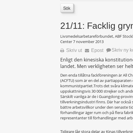
Sök
21/11: Facklig gry
Livsmedelsarbetareförbundet, ABF Stockh
Center
7 november 2013
Skriv ny 
Skriv ut
Epost
Enligt den kinesiska konstitution
landet. Men verkligheten ser he
Den enda tillåtna fackföreningen är All C
(ACFTU) som är en del av partiapparaten 
kommunistpartiet.Trots det svåra klimat
uppskattningsvis 30 000 strejker och andra
Särskilt vanliga är de i Guangdong-provins
tillverkningsindustri finns. Där har också
bättre arbetsvillkor under den senaste tide
förhandlingar äger rum och på flera fabri
representanter till förhandlingar med arb
Tidigare låg stora delar av Kinas tillverk