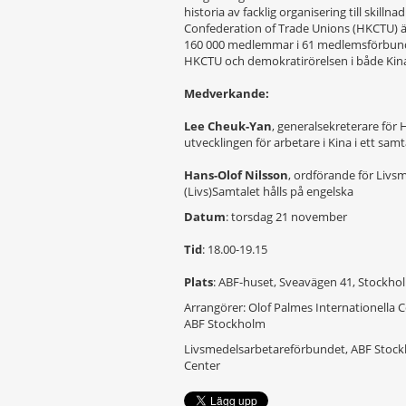
historia av facklig organisering till skilln
Confederation of Trade Unions (HKCTU) är
160 000 medlemmar i 61 medlemsförbund.
HKCTU och demokratirörelsen i både Ki
Medverkande:
Lee Cheuk-Yan
, generalsekreterare för
utvecklingen för arbetare i Kina i ett sa
Hans-Olof Nilsson
, ordförande för Liv
(Livs)Samtalet hålls på engelska
Datum
: torsdag 21 november
Tid
: 18.00-19.15
Plats
: ABF-huset, Sveavägen 41, Stockho
Arrangörer: Olof Palmes Internationella 
ABF Stockholm
Livsmedelsarbetareförbundet, ABF Stockh
Center