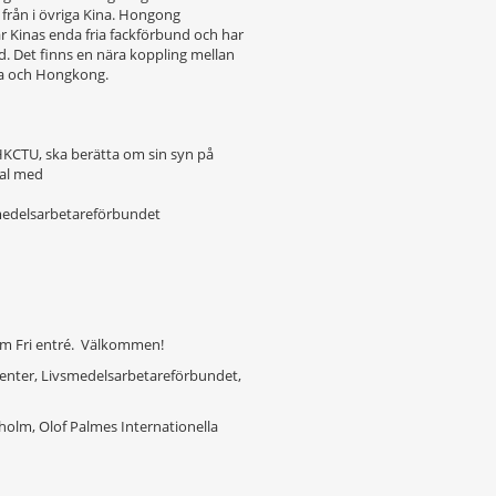
ad från i övriga Kina. Hongong
 Kinas enda fria fackförbund och har
 Det finns en nära koppling mellan
na och Hongkong.
 HKCTU, ska berätta om sin syn på
mtal med
smedelsarbetareförbundet
lm Fri entré. Välkommen!
Center, Livsmedelsarbetareförbundet,
olm, Olof Palmes Internationella