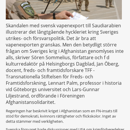
Skandalen med svensk vapenexport till Saudiarabien
illustrerar det långtgående hyckleriet kring Sveriges
utrikes- och försvarspolitik. Det är bra att
vapenexporten granskas. Men den betydligt större
frågan om Sveriges krig i Afghanistan genomlyses inte
alls, skriver Sören Sommelius, författare och f d
kulturredaktör på Helsingborgs Dagblad, Jan Öberg,
docent, freds- och framtidsforskare TFF -
Transnationella Stiftelsen för Freds- och
Framtidsforskning, Lennart Palm, professor i historia
vid Göteborgs universitet och Lars-Gunnar
Liljestrand, ordförande i Föreningen
Afghanistansolidaritet.
Regeringen har beskrivit kriget i Afghanistan som en FN-insats till
stöd för demokrati, kvinnors rättigheter och flickskolor. Inget av
detta stämmer med verkligheten.
Svenska försvaret hade diskussioner med USA om krigsförberedelser