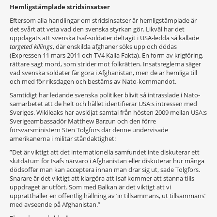
Hemligstämplade stridsinsatser
Eftersom alla handlingar om stridsinsatser är hemligstämplade är
det svårt att veta vad den svenska styrkan gör. Likväl har det
uppdagats att svenska Isaf-soldater deltagit i USA-ledda så kallade
targeted killings
, där enskilda afghaner söks upp och dödas
(Expressen 11 mars 2011 och TV4 Kalla Fakta). En form av krigföring,
rättare sagt mord, som strider mot folkrätten. Insatsreglerna säger
vad svenska soldater får göra i Afghanistan, men de är hemliga till
och med för riksdagen och bestäms av Nato-kommandot.
Samtidigt har ledande svenska politiker blivit så intrasslade i Nato-
samarbetet att de helt och hållet identifierar USA:s intressen med
Sveriges. Wikileaks har avslöjat samtal från hösten 2009 mellan USA:s
Sverigeambassadör Matthew Barzun och den förre
försvarsministern Sten Tolgfors där denne undervisade
amerikanerna i militär ståndaktighet:
”Det är viktigt att det internationella samfundet inte diskuterar ett
slutdatum för Isafs närvaro i Afghanistan eller diskuterar hur många
dödsoffer man kan acceptera innan man drar sig ut, sade Tolgfors.
Snarare är det viktigt att klargöra att Isaf kommer att stanna tills
uppdraget är utfört. Som med Balkan är det viktigt att vi
upprätthåller en offentlig hållning av ’in tillsammans, ut tillsammans’
med avseende på Afghanistan.”