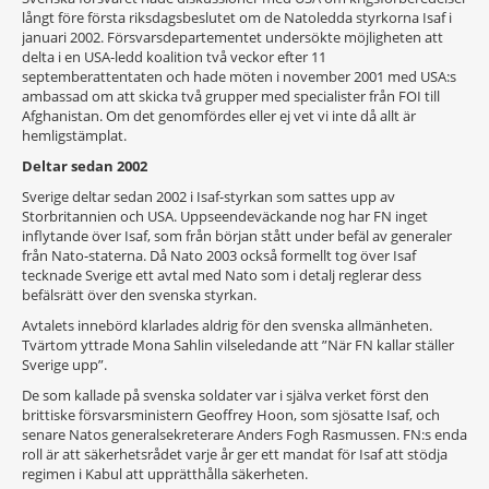
långt före första riksdagsbeslutet om de Natoledda styrkorna Isaf i
januari 2002. Försvarsdepartementet undersökte möjligheten att
delta i en USA-ledd koalition två veckor efter 11
septemberattentaten och hade möten i november 2001 med USA:s
ambassad om att skicka två grupper med specialister från FOI till
Afghanistan. Om det genomfördes eller ej vet vi inte då allt är
hemligstämplat.
Deltar sedan 2002
Sverige deltar sedan 2002 i Isaf-styrkan som sattes upp av
Storbritannien och USA. Uppseendeväckande nog har FN inget
inflytande över Isaf, som från början stått under befäl av generaler
från Nato-staterna. Då Nato 2003 också formellt tog över Isaf
tecknade Sverige ett avtal med Nato som i detalj reglerar dess
befälsrätt över den svenska styrkan.
Avtalets innebörd klarlades aldrig för den svenska allmänheten.
Tvärtom yttrade Mona Sahlin vilseledande att ”När FN kallar ställer
Sverige upp”.
De som kallade på svenska soldater var i själva verket först den
brittiske försvarsministern Geoffrey Hoon, som sjösatte Isaf, och
senare Natos generalsekreterare Anders Fogh Rasmussen. FN:s enda
roll är att säkerhetsrådet varje år ger ett mandat för Isaf att stödja
regimen i Kabul att upprätthålla säkerheten.