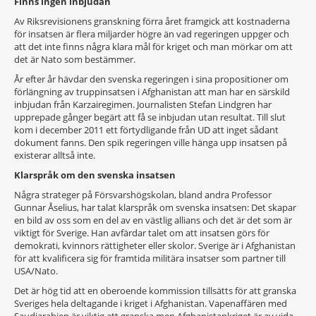
Finns ingen inbjudan
Av Riksrevisionens granskning förra året framgick att kostnaderna
för insatsen är flera miljarder högre än vad regeringen uppger och
att det inte finns några klara mål för kriget och man mörkar om att
det är Nato som bestämmer.
År efter år hävdar den svenska regeringen i sina propositioner om
förlängning av truppinsatsen i Afghanistan att man har en särskild
inbjudan från Karzairegimen. Journalisten Stefan Lindgren har
upprepade gånger begärt att få se inbjudan utan resultat. Till slut
kom i december 2011 ett förtydligande från UD att inget sådant
dokument fanns. Den spik regeringen ville hänga upp insatsen på
existerar alltså inte.
Klarspråk om den svenska insatsen
Några strateger på Försvarshögskolan, bland andra Professor
Gunnar Åselius, har talat klarspråk om svenska insatsen: Det skapar
en bild av oss som en del av en västlig allians och det är det som är
viktigt för Sverige. Han avfärdar talet om att insatsen görs för
demokrati, kvinnors rättigheter eller skolor. Sverige är i Afghanistan
för att kvalificera sig för framtida militära insatser som partner till
USA/Nato.
Det är hög tid att en oberoende kommission tillsätts för att granska
Sveriges hela deltagande i kriget i Afghanistan. Vapenaffären med
Saudiarabien är viktig att granska men Afghanistankriget är av vida