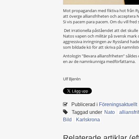
Mot propagandan med fiktiva hot från Rys
att överge alliansfriheten och acceptera
Si vis pacem para pacem. Om du vill fred 
Det irrationella påståendet att det skulle
Natos vapen och militär på svensk mark o
aggressiva inringningen av Ryssland ha
som bildade kö för att skriva på namnlis
Antologin ”Bevara alliansfriheten” sålde
en av de namnkunniga medförfattarna.
Ulf Bjerén
Publicerad i
Föreningsaktuellt
Taggad under
Nato
alliansfri
Bild
Karlskrona
Relaterade artiklar (ef