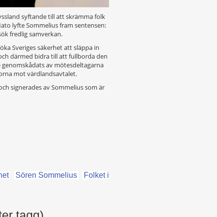
sland syftande till att skrämma folk
 Nato lyfte Sommelius fram sentensen:
sök fredlig samverkan.
 öka Sveriges säkerhet att släppa in
ch därmed bidra till att fullborda den
de genomskådats av mötesdeltagarna
torna mot värdlandsavtalet.
s och signerades av Sommelius som är
het
Sören Sommelius
Folket i
ter tagg)