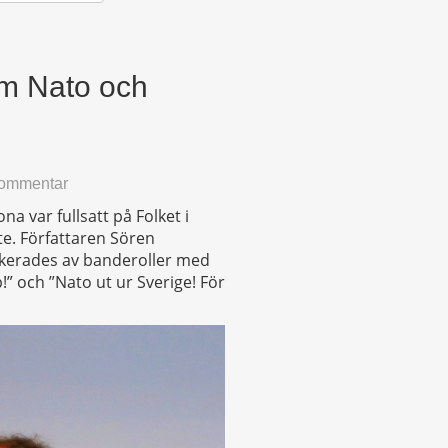
om Nato och
kommentar
na var fullsatt på Folket i
te. Författaren Sören
nkerades av banderoller med
!” och ”Nato ut ur Sverige! För