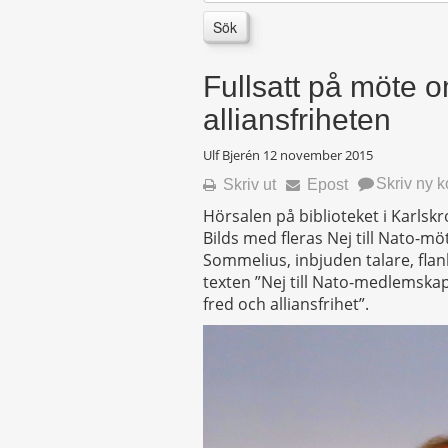
Sök
Fullsatt på möte 
alliansfriheten
Ulf Bjerén
12 november 2015
Skriv ny 
Skriv ut
Epost
Hörsalen på biblioteket i Karlskro
Bilds med fleras Nej till Nato-mö
Sommelius, inbjuden talare, fla
texten ”Nej till Nato-medlemskap
fred och alliansfrihet”.