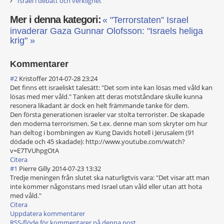
Israel i debatt och verklighet
Mer i denna kategori:
« "Terrorstaten” Israel
invaderar Gaza
Gunnar Olofsson: "Israels heliga
krig" »
Kommentarer
#2
Kristoffer
2014-07-28 23:24
Det finns ett israeliskt talesätt: "Det som inte kan lösas med våld kan
lösas med mer våld." Tanken att deras motståndare skulle kunna
resonera likadant är dock en helt främmande tanke för dem.
Den första generationen israeler var stolta terrorister. De skapade
den moderna terrorismen. Se t.ex. denne man som skryter om hur
han deltog i bombningen av Kung Davids hotell i Jerusalem (91
dödade och 45 skadade): http://www.youtube.com/watch?
v=E7TVUhpgOtA
Citera
#1
Pierre Gilly
2014-07-23 13:32
Tredje meningen från slutet ska naturligtvis vara: "Det visar att man
inte kommer någonstans med Israel utan våld eller utan att hota
med våld."
Citera
Uppdatera kommentarer
RSS-flöde för kommentarer på denna post