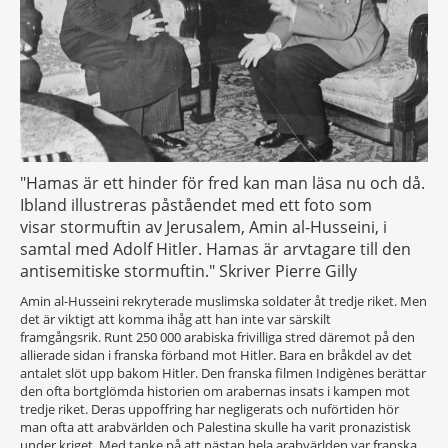
"Hamas är ett hinder för fred kan man läsa nu och då.
Ibland illustreras påståendet med ett foto som
visar stormuftin av Jerusalem, Amin al-Husseini, i
samtal med Adolf Hitler. Hamas är arvtagare till den
antisemitiske stormuftin." Skriver Pierre Gilly
Amin al-Husseini rekryterade muslimska soldater åt tredje riket. Men
det är viktigt att komma ihåg att han inte var särskilt
framgångsrik. Runt 250 000 arabiska frivilliga stred däremot på den
allierade sidan i franska förband mot Hitler. Bara en bråkdel av det
antalet slöt upp bakom Hitler. Den franska filmen Indigènes berättar
den ofta bortglömda historien om arabernas insats i kampen mot
tredje riket. Deras uppoffring har negligerats och nuförtiden hör
man ofta att arabvärlden och Palestina skulle ha varit pronazistisk
under kriget. Med tanke på att nästan hela arabvärlden var franska