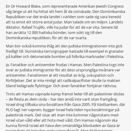
En Dr Howard Blake, som representerade Amerikan Jewish Congress
såg länge ut att ha hittat ett hem åt de oönskade. Den Dominikanska
Republiken var det enda landet i världen som sade sig vara beredd
att ta emot ett större antal judar. Man talade om en miljon. Landets
diktator, Rafael Trujillo, ville ha judar för att de var vita. Senare lät
han avrätta 12 000 haitiska bönder, som sökt sig till den
Dominikanska republiken, för att de var svarta.
Man bör också komma ihåg att den judiska immigrationen inte gick
fredligt till. Sionistiska terrorgrupper kastade till exempel in granater
på kaféer och detonerade bomber på folkrika marknader i Palestina.
Ja. Fanatiker och antisemiter frodas i Hamas. Men Palestina togs inte
över av judiska immigranter för att dess ursprungliga invånare var
antisemiter. Fanatismen är ett resultat av krig, ockupation och
förföljelser. Det är inte rimligt att radikalpacifister skulle ta makten
bland belägrade flyktingar. Och även fanatiker förtjänar rättvisa.
Trots att Hamas väpnade kamp främst leder till att palestinier dödas
– de flesta av dem civila – har den ändå inte varit utan framgång.
Israel drog tillbaka sina bosättare från Gaza 2005. På Västbanken, där
PLO lagt ner vapnen, bygger Israel hela tiden nya bosättningar på
palestinsk mark. Det visar att man inte kommer någonstans med
Israel utan våld eller att hota med våld. Om Hamas någonsin ska
kunna förmå Israel att häva den omänskliga blockaden av Gaza är
tyvärr fortsatt krig den enda vägen framåt. Men Mellanöstern