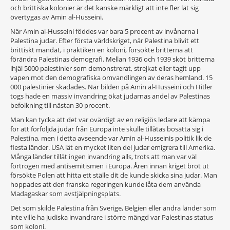
och brittiska kolonier är det kanske märkligt att inte fler lät sig
övertygas av Amin al-Husseini.
När Amin al-Husseini föddes var bara 5 procent av invånarna i
Palestina judar. Efter första världskriget, när Palestina blivit ett
brittiskt mandat, i praktiken en koloni, försökte britterna att
förändra Palestinas demografi. Mellan 1936 och 1939 sköt britterna
ihjäl 5000 palestinier som demonstrerat, strejkat eller tagit upp
vapen mot den demografiska omvandlingen av deras hemland. 15
000 palestinier skadades. När bilden på Amin al-Husseini och Hitler
togs hade en massiv invandring ökat judarnas andel av Palestinas
befolkning till nästan 30 procent.
Man kan tycka att det var ovärdigt av en religiös ledare att kämpa
för att förföljda judar från Europa inte skulle tillåtas bosätta sig i
Palestina, men i detta avseende var Amin al-Husseinis politik lik de
flesta länder. USA lät en mycket liten del judar emigrera till Amerika.
Många länder tillät ingen invandring alls, trots att man var väl
förtrogen med antisemitismen i Europa. Åren innan kriget bröt ut
försökte Polen att hitta ett ställe dit de kunde skicka sina judar. Man
hoppades att den franska regeringen kunde låta dem använda
Madagaskar som avstjälpningsplats.
Det som skilde Palestina från Sverige, Belgien eller andra länder som
inte ville ha judiska invandrare i större mängd var Palestinas status
som koloni.