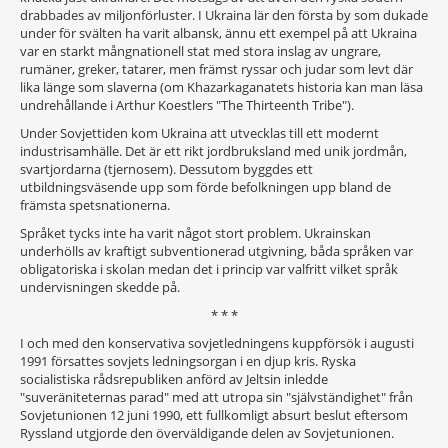
drabbades av miljonförluster. I Ukraina lär den första by som dukade
under för svälten ha varit albansk, ännu ett exempel på att Ukraina
var en starkt mångnationell stat med stora inslag av ungrare,
rumäner, greker, tatarer, men främst ryssar och judar som levt där
lika länge som slaverna (om Khazarkaganatets historia kan man läsa
undrehållande i Arthur Koestlers "The Thirteenth Tribe").
Under Sovjettiden kom Ukraina att utvecklas till ett modernt
industrisamhälle. Det är ett rikt jordbruksland med unik jordmån,
svartjordarna (tjernosem). Dessutom byggdes ett
utbildningsväsende upp som förde befolkningen upp bland de
främsta spetsnationerna.
Språket tycks inte ha varit något stort problem. Ukrainskan
underhölls av kraftigt subventionerad utgivning, båda språken var
obligatoriska i skolan medan det i princip var valfritt vilket språk
undervisningen skedde på.
* * *
I och med den konservativa sovjetledningens kuppförsök i augusti
1991 försattes sovjets ledningsorgan i en djup kris. Ryska
socialistiska rådsrepubliken anförd av Jeltsin inledde
"suveräniteternas parad" med att utropa sin "självständighet" från
Sovjetunionen 12 juni 1990, ett fullkomligt absurt beslut eftersom
Ryssland utgjorde den överväldigande delen av Sovjetunionen.