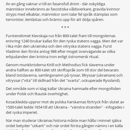
Än en gång vaknar vi till en fasansfull dröm - där oskyldiga
människor innebränns av fascistiska våldsverkare, gravida kvinnor
stryps med elkablar, människor som talar fel språk stämplas som
terrorister, lemlästas och bränns upp för att dölja spåren.
* * *
Furstendömet Kievskaja rus från 800-talet fram till mongolernas
erövring 1240 brukar kallas för den ryska statens vagga. Men det var
i lika mån den ukrainska och den vitryska statens vagga. Furst
Vladimir den förste antog 988 efter moget övervägande av olika
erbjudanden den kristna tron enligt östromersk ritual.
Genom munkbröderna Kirill och Methodius fick slaverna under
andra hälften av 800-talet sitt skriftspråk som till stor del bevarats
bland östslaverna, samlingsnamn på ryssar, lillryssar (ukrainare) och
vitryssar ("vita" till skillnad från det "svarta", ockuperade Ryssland).
Det område som vi idag kallar Ukraina hamnade efter mongoltiden
under Polsk och litauisk överhöghet.
Kosackledda uppror mot de polska härskarnas förtryck från slutet av
1500-talet ledde 1654 till att Ukraina - "vänstra stranden" - infogades i
det ryska imperiet.
När man studerar Ukrainas historia måste man hålla i minnet själva
ordet betyder "utkant" och när ordet första gången nämns i en källa