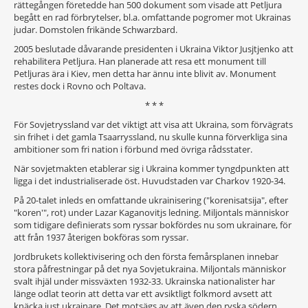
rättegången företedde han 500 dokument som visade att Petljura
begått en rad förbrytelser, bl.a. omfattande pogromer mot Ukrainas
judar. Domstolen frikände Schwarzbard.
2005 beslutade dåvarande presidenten i Ukraina Viktor Jusjtjenko att
rehabilitera Petljura. Han planerade att resa ett monument till
Petljuras ära i Kiev, men detta har ännu inte blivit av. Monument
restes dock i Rovno och Poltava.
* * *
För Sovjetryssland var det viktigt att visa att Ukraina, som förvägrats
sin frihet i det gamla Tsaarryssland, nu skulle kunna förverkliga sina
ambitioner som fri nation i förbund med övriga rådsstater.
När sovjetmakten etablerar sig i Ukraina kommer tyngdpunkten att
ligga i det industrialiserade öst. Huvudstaden var Charkov 1920-34.
På 20-talet inleds en omfattande ukrainisering ("korenisatsija", efter
"koren'", rot) under Lazar Kaganovitjs ledning. Miljontals människor
som tidigare definierats som ryssar bokfördes nu som ukrainare, för
att från 1937 återigen bokföras som ryssar.
Jordbrukets kollektivisering och den första femårsplanen innebar
stora påfrestningar på det nya Sovjetukraina. Miljontals människor
svalt ihjäl under missväxten 1932-33. Ukrainska nationalister har
länge odlat teorin att detta var ett avsiktligt folkmord avsett att
knäcka just ukrainare. Det motsägs av att även den ryska södern