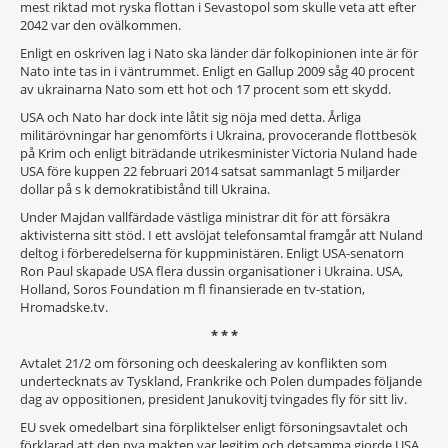
mest riktad mot ryska flottan i Sevastopol som skulle veta att efter
2042 var den ovälkommen.
Enligt en oskriven lag i Nato ska länder där folkopinionen inte är för
Nato inte tas in i väntrummet. Enligt en Gallup 2009 såg 40 procent
av ukrainarna Nato som ett hot och 17 procent som ett skydd.
USA och Nato har dock inte låtit sig nöja med detta. Årliga
militärövningar har genomförts i Ukraina, provocerande flottbesök
på Krim och enligt biträdande utrikesminister Victoria Nuland hade
USA före kuppen 22 februari 2014 satsat sammanlagt 5 miljarder
dollar på s k demokratibistånd till Ukraina.
Under Majdan vallfärdade västliga ministrar dit för att försäkra
aktivisterna sitt stöd. I ett avslöjat telefonsamtal framgår att Nuland
deltog i förberedelserna för kuppministären. Enligt USA-senatorn
Ron Paul skapade USA flera dussin organisationer i Ukraina. USA,
Holland, Soros Foundation m fl finansierade en tv-station,
Hromadske.tv.
* * *
Avtalet 21/2 om försoning och deeskalering av konflikten som
undertecknats av Tyskland, Frankrike och Polen dumpades följande
dag av oppositionen, president Janukovitj tvingades fly för sitt liv.
EU svek omedelbart sina förpliktelser enligt försoningsavtalet och
förklarad att den nya makten var legitim och detsamma gjorde USA.