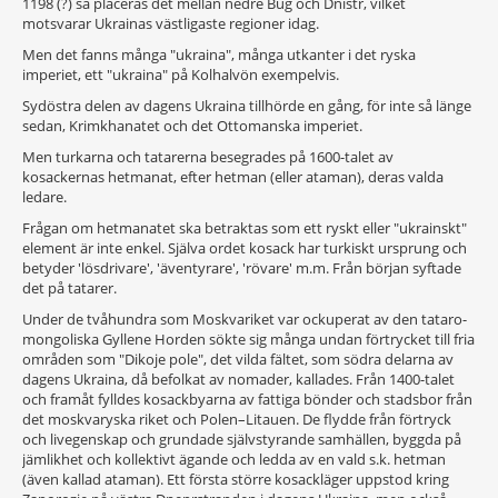
1198 (?) så placeras det mellan nedre Bug och Dnistr, vilket
motsvarar Ukrainas västligaste regioner idag.
Men det fanns många "ukraina", många utkanter i det ryska
imperiet, ett "ukraina" på Kolhalvön exempelvis.
Sydöstra delen av dagens Ukraina tillhörde en gång, för inte så länge
sedan, Krimkhanatet och det Ottomanska imperiet.
Men turkarna och tatarerna besegrades på 1600-talet av
kosackernas hetmanat, efter hetman (eller ataman), deras valda
ledare.
Frågan om hetmanatet ska betraktas som ett ryskt eller "ukrainskt"
element är inte enkel. Själva ordet kosack har turkiskt ursprung och
betyder 'lösdrivare', 'äventyrare', 'rövare' m.m. Från början syftade
det på tatarer.
Under de tvåhundra som Moskvariket var ockuperat av den tataro-
mongoliska Gyllene Horden sökte sig många undan förtrycket till fria
områden som "Dikoje pole", det vilda fältet, som södra delarna av
dagens Ukraina, då befolkat av nomader, kallades. Från 1400-talet
och framåt fylldes kosackbyarna av fattiga bönder och stadsbor från
det moskvaryska riket och Polen–Litauen. De flydde från förtryck
och livegenskap och grundade självstyrande samhällen, byggda på
jämlikhet och kollektivt ägande och ledda av en vald s.k. hetman
(även kallad ataman). Ett första större kosackläger uppstod kring