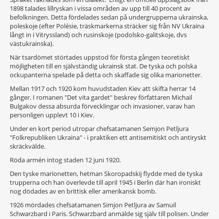
1898 talades lillryskan i vissa områden av upp till 40 procent av
befolkningen. Detta fördelades sedan på undergrupperna ukrainska,
poleskoje (efter Polésie, träskmarkerna sträcker sig från NV Ukraina
långt in i Vitryssland) och rusinskoje (podolsko-galitskoje, dvs
västukrainska).
När tsardömet störtades uppstod för första gången teoretiskt
möjligheten till en självständig ukrainsk stat. De tyska och polska
ockupanterna spelade på detta och skaffade sig olika marionetter.
Mellan 1917 och 1920 kom huvudstaden Kiev att skifta herrar 14
gånger. I romanen "Det vita gardet" beskrev författaren Michail
Bulgakov dessa absurda förvecklingar och invasioner, varav han
personligen upplevt 10 i Kiev.
Under en kort period utropar chefsatamanen Semjon Petljura
"Folkrepubliken Ukraina" - i praktiken ett antisemitiskt och antiryskt
skräckvälde.
Röda armén intog staden 12 juni 1920.
Den tyske marionetten, hetman Skoropadskij flydde med de tyska
trupperna och han överlevde till april 1945 i Berlin där han ironiskt
nog dödades av en brittisk eller amerikansk bomb.
1926 mördades chefsatamanen Simjon Petljura av Samuil
Schwarzbard i Paris. Schwarzbard anmälde sig själv till polisen. Under