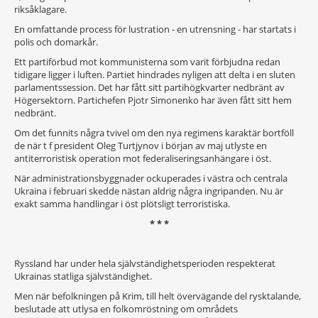
riksåklagare.
En omfattande process för lustration - en utrensning - har startats i
polis och domarkår.
Ett partiförbud mot kommunisterna som varit förbjudna redan
tidigare ligger i luften. Partiet hindrades nyligen att delta i en sluten
parlamentssession. Det har fått sitt partihögkvarter nedbränt av
Högersektorn. Partichefen Pjotr Simonenko har även fått sitt hem
nedbränt.
Om det funnits några tvivel om den nya regimens karaktär bortföll
de när t f president Oleg Turtjynov i början av maj utlyste en
antiterroristisk operation mot federaliseringsanhängare i öst.
När administrationsbyggnader ockuperades i västra och centrala
Ukraina i februari skedde nästan aldrig några ingripanden. Nu är
exakt samma handlingar i öst plötsligt terroristiska.
* * *
Ryssland har under hela självständighetsperioden respekterat
Ukrainas statliga självständighet.
Men när befolkningen på Krim, till helt övervägande del rysktalande,
beslutade att utlysa en folkomröstning om områdets