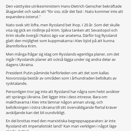
Den västtyske utrikesministern Hans-Dietrich Genscher bekräftade
åtagandet och sade att "för oss, står det fast : Nato kommer inte att
expandera österut."
Nato svek sitt löfte, men Ryssland bet ihop. I 20 år. Som det skulle
visa sig gick en rödlinje på Krim. Själva tanken att Sevastopol och
Krim skulle övergå i Natos ägo var anatema. Därför tog Ryssland
glatt den möjlighet som kuppmakarna i Kiev bjöd på att kunna
återinförliva Krim.
Men många frågar sig idag om Rysslands egentliga planer, om det
ingår i Rysslands planer att också lägga under sig andra delar av
dagens Ukraina.
President Putin påminde härförleden om att det som kallas
Novorossija består av områden som i århundraden befolkats av
rysktalande.
Personligen tror jag inte att Ryssland har några som helst avsikter
att spränga Ukraina. Det ligger inte i dess intresse. Bara om
makthavarna i Kiev inte lämnar någon annan utväg, och
befolkningen i östra Ukraina till sitt överväldigande flertal kräver
avskiljande kan det bli oundvikligt.
En del brottas med den marxistiska begreppsapparaten: är inte
Ryssland ett imperialistiskt land? Kan man verkligen i något läge