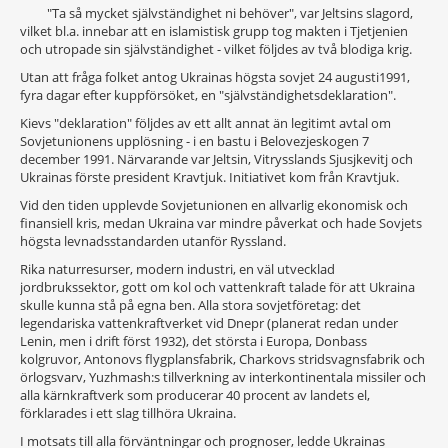
"Ta så mycket självständighet ni behöver", var Jeltsins slagord,
vilket bl.a. innebar att en islamistisk grupp tog makten i Tjetjenien
och utropade sin självständighet - vilket följdes av två blodiga krig.
Utan att fråga folket antog Ukrainas högsta sovjet 24 augusti1991,
fyra dagar efter kuppförsöket, en "självständighetsdeklaration".
Kievs "deklaration" följdes av ett allt annat än legitimt avtal om
Sovjetunionens upplösning - i en bastu i Belovezjeskogen 7
december 1991. Närvarande var Jeltsin, Vitrysslands Sjusjkevitj och
Ukrainas förste president Kravtjuk. Initiativet kom från Kravtjuk.
Vid den tiden upplevde Sovjetunionen en allvarlig ekonomisk och
finansiell kris, medan Ukraina var mindre påverkat och hade Sovjets
högsta levnadsstandarden utanför Ryssland.
Rika naturresurser, modern industri, en väl utvecklad
jordbrukssektor, gott om kol och vattenkraft talade för att Ukraina
skulle kunna stå på egna ben. Alla stora sovjetföretag: det
legendariska vattenkraftverket vid Dnepr (planerat redan under
Lenin, men i drift först 1932), det största i Europa, Donbass
kolgruvor, Antonovs flygplansfabrik, Charkovs stridsvagnsfabrik och
örlogsvarv, Yuzhmash:s tillverkning av interkontinentala missiler och
alla kärnkraftverk som producerar 40 procent av landets el,
förklarades i ett slag tillhöra Ukraina.
I motsats till alla förväntningar och prognoser, ledde Ukrainas