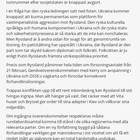
tomrummet efter sovjetstaten är knappast avgjort.
I en fråga har den ryska ledningen satt ned foten. Ukraina kommer
knappast att kunna permanentas som plattform för
västimperialistisk aggression mot Ryssland. Den ryska kulturella,
språkliga och humana komponenten i Ukraina och de ryska stats-
och säkerhetsintyressena är så starka att de inte kan nonchaleras.
Men Ryssland är å andra sidan för svagt för att genomtrumfa sin
lösning. En pattställning har uppstått i Ukraina, där Ryssland är den
part som tar skydd bakom diplomati och folkrätt. Folkrätten är ju
enligt Putin Rysslands främsta utrikespolitiska prioritet.
Precis som Ryssland påminner hela tiden om försoningsavtalet från
21 februari, Genèveöverenskommelsen med Kerry om avspänning i
Ukraina och OSSE:s vägkarta och förordar konsekvent
förhandlinslösningar,
Trappas konflikten upp till ett rent inbördeskrig kan Ryssland till sist
tvingas ingripa. Men allt hänger på väst. Det räcker med att Vita
huset och Bryssel ger order till sina adepter i Kiev och villkorar sina
miljardlån.
Om ingångna överenskommelser respekteras måste
rundabordssamtal komma till stånd i de olika regionerna med alla
relevanta parter. Om en ny författning byggd på sådana
förhandlingar verkligen ger människorna i öst visshet om att få ett
rimligt mått av självstyre kan en total härdsmälta undvikas.