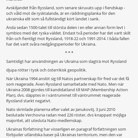
Avskiljandet från Ryssland, som senare skruvats upp i fiendskap -
och våld mot de rysktalande, är en räddningsplanka för den
ukrainska elit som så fullständigt kört landet i sank.
Ända sedan 1500-talet till största delen i en eller annan form levt i
symbios med det ryska väldet. Endast två perioder har det varit skilt
från och fientligt mot Ryssland, 1918-22 och 1991-2014. I båda fallen
har det varit svåra nedgångsperioder för Ukraina.
* * *
Samtidigt har användningen av Ukraina som slagträ mot Ryssland
djupa rötter i tysk och österrikisk geopolitik.
När Ukraina 1994 anslöt sig till Natos partnerskap för fred var det få
som reagerade. Även Ryssland samarbetade med Nato. Men när
Ukraina 2008 gjordes till kandidatland till MAP (Membership Action
Plan), dvs. släpptes in i väntrummet till väntrummet reagerade
Ryssland starkt negativt.
Nato skrinlade planerna efter valet av Janukovitj. 3 juni 2010
beslutade Verchovna radan med 226 röster, dvs knappast möjliga
majoritet, att utesluta Nato-medlemskap.
Ukrainas författning har visserligen en paragraf författningen som
förbjuder utländska baser på Ukrainas territorium, men den var