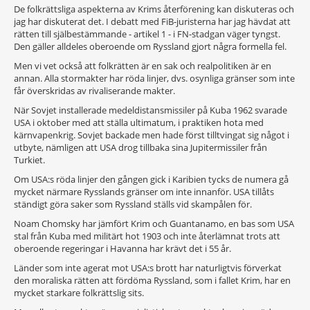
De folkrättsliga aspekterna av Krims återförening kan diskuteras och
jag har diskuterat det. I debatt med FiB-juristerna har jag hävdat att
rätten till själbestämmande - artikel 1 - i FN-stadgan väger tyngst.
Den gäller alldeles oberoende om Ryssland gjort några formella fel.
Men vi vet också att folkrätten är en sak och realpolitiken är en
annan. Alla stormakter har röda linjer, dvs. osynliga gränser som inte
får överskridas av rivaliserande makter.
När Sovjet installerade medeldistansmissiler på Kuba 1962 svarade
USA i oktober med att ställa ultimatum, i praktiken hota med
kärnvapenkrig. Sovjet backade men hade först tilltvingat sig något i
utbyte, nämligen att USA drog tillbaka sina Jupitermissiler från
Turkiet.
Om USA:s röda linjer den gången gick i Karibien tycks de numera gå
mycket närmare Rysslands gränser om inte innanför. USA tillåts
ständigt göra saker som Ryssland ställs vid skampålen för.
Noam Chomsky har jämfört Krim och Guantanamo, en bas som USA
stal från Kuba med militärt hot 1903 och inte återlämnat trots att
oberoende regeringar i Havanna har krävt det i 55 år.
Länder som inte agerat mot USA:s brott har naturligtvis förverkat
den moraliska rätten att fördöma Ryssland, som i fallet Krim, har en
mycket starkare folkrättslig sits.