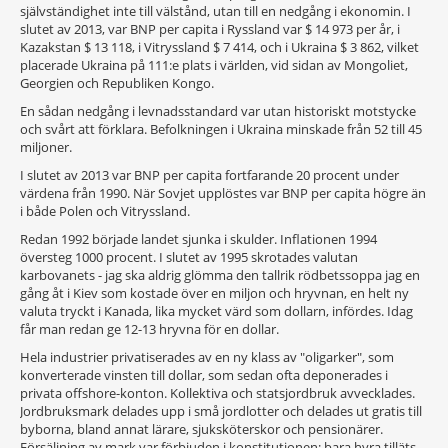
självständighet inte till välstånd, utan till en nedgång i ekonomin. I
slutet av 2013, var BNP per capita i Ryssland var $ 14 973 per år, i
Kazakstan $ 13 118, i Vitryssland $ 7 414, och i Ukraina $ 3 862, vilket
placerade Ukraina på 111:e plats i världen, vid sidan av Mongoliet,
Georgien och Republiken Kongo.
En sådan nedgång i levnadsstandard var utan historiskt motstycke
och svårt att förklara. Befolkningen i Ukraina minskade från 52 till 45
miljoner.
I slutet av 2013 var BNP per capita fortfarande 20 procent under
värdena från 1990. När Sovjet upplöstes var BNP per capita högre än
i både Polen och Vitryssland.
Redan 1992 började landet sjunka i skulder. Inflationen 1994
översteg 1000 procent. I slutet av 1995 skrotades valutan
karbovanets - jag ska aldrig glömma den tallrik rödbetssoppa jag en
gång åt i Kiev som kostade över en miljon och hryvnan, en helt ny
valuta tryckt i Kanada, lika mycket värd som dollarn, infördes. Idag
får man redan ge 12-13 hryvna för en dollar.
Hela industrier privatiserades av en ny klass av "oligarker", som
konverterade vinsten till dollar, som sedan ofta deponerades i
privata offshore-konton. Kollektiva och statsjordbruk avvecklades.
Jordbruksmark delades upp i små jordlotter och delades ut gratis till
byborna, bland annat lärare, sjuksköterskor och pensionärer.
Försäljning av mark var förbjuden i konstitutionen; bara hyra tilläts.