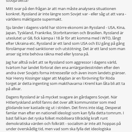
stödja detta?
Mitt svar på den frågan är att man måste analysera situationen
konkret. Ryssland är inte längre som Sovjet var - eller såg ut att vara -
världens mäktigaste supermakt.
Sju länder i dagens värld har större ekonomi än Ryssland - USA, Kina,
Japan, Tyskland, Frankrike, Storbritannien och Brasilien. Ryssland är
uteslutet ur G8, fick kämpa i 18 år för att komma med i WTO, långt
efter Ukraina etc. Ryssland är ett land som USA och EU gång på gång
förolämpar med sanktioner och utstötning. Det är ett land som man
anser sig inte behöva räkna med eller lyssna på.
Jag har alltså svårt att se Ryssland som aggressor i dagens värld,
tvärtom har landet förlorat den ena arriärgardesstriden efter den
andra över Sovjets forna intressesfär och även inom landets gränser.
När Henry Kissinger säger att Majdan är en förövning för Röda
torget är detta ingenting som makthavarna i Kreml kan låta bli att ta
på allvar.
Dagens Ryssland är så mycket svagare än gårdagens Sovjet. När
Hitlertyskland anföll fanns det över allt kommunister som med
glödande iver kastade sig ut i striden. Det finns inte idag. Desperat
famlar man efter en nationell ideologi som kan fylla detta tomrum. I
bäst fall kan det ryska folket mobilisera tillräcklig kraft runt
demokratiska värden och folkrätt - socialism är inte att hoppas på
under överskådlig tid, men vad som ska fylla det ideologiska