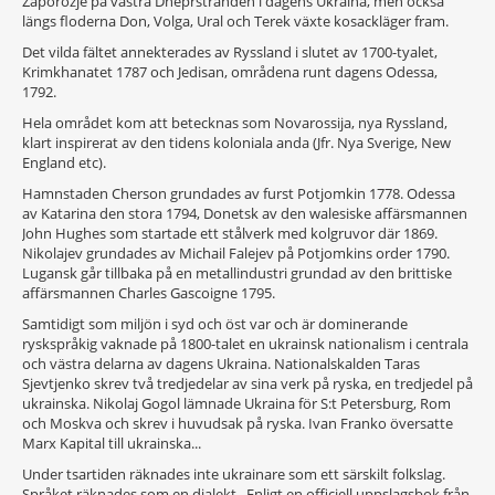
Zaporozje på västra Dneprstranden i dagens Ukraina, men också
längs floderna Don, Volga, Ural och Terek växte kosackläger fram.
Det vilda fältet annekterades av Ryssland i slutet av 1700-tyalet,
Krimkhanatet 1787 och Jedisan, områdena runt dagens Odessa,
1792.
Hela området kom att betecknas som Novarossija, nya Ryssland,
klart inspirerat av den tidens koloniala anda (Jfr. Nya Sverige, New
England etc).
Hamnstaden Cherson grundades av furst Potjomkin 1778. Odessa
av Katarina den stora 1794, Donetsk av den walesiske affärsmannen
John Hughes som startade ett stålverk med kolgruvor där 1869.
Nikolajev grundades av Michail Falejev på Potjomkins order 1790.
Lugansk går tillbaka på en metallindustri grundad av den brittiske
affärsmannen Charles Gascoigne 1795.
Samtidigt som miljön i syd och öst var och är dominerande
ryskspråkig vaknade på 1800-talet en ukrainsk nationalism i centrala
och västra delarna av dagens Ukraina. Nationalskalden Taras
Sjevtjenko skrev två tredjedelar av sina verk på ryska, en tredjedel på
ukrainska. Nikolaj Gogol lämnade Ukraina för S:t Petersburg, Rom
och Moskva och skrev i huvudsak på ryska. Ivan Franko översatte
Marx Kapital till ukrainska...
Under tsartiden räknades inte ukrainare som ett särskilt folkslag.
Språket räknades som en dialekt. Enligt en officiell uppslagsbok från