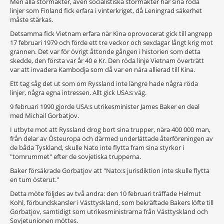
Men alla stormakter, även socialistiska stormakter har sina röda
linjer som Finland fick erfara i vinterkriget, då Leningrad säkerhet
måste stärkas.
Detsamma fick Vietnam erfara när Kina oprovocerat gick till angrepp
17 februari 1979 och förde ett tre veckor och sexdagar långt krig mot
grannen. Det var för övrigt åttonde gången i historien som detta
skedde, den första var år 40 e Kr. Den röda linje Vietnam överträtt
var att invadera Kambodja som då var en nära allierad till Kina.
Ett tag såg det ut som om Ryssland inte längre hade några röda
linjer, några egna intressen. Allt gick USA:s väg.
9 februari 1990 gjorde USA:s utrikesminister James Baker en deal
med Michail Gorbatjov.
I utbyte mot att Ryssland drog bort sina trupper, nära 400 000 man,
från delar av Östeuropa och därmed underlättade återföreningen av
de båda Tyskland, skulle Nato inte flytta fram sina styrkor i
"tomrummet" efter de sovjetiska trupperna.
Baker försäkrade Gorbatjov att "Nato:s jurisdiktion inte skulle flytta
en tum österut."
Detta möte följdes av två andra: den 10 februari träffade Helmut
Kohl, förbundskansler i Västtyskland, som bekräftade Bakers löfte till
Gorbatjov, samtidigt som utrikesministrarna från Västtyskland och
Sovjetunionen möttes.