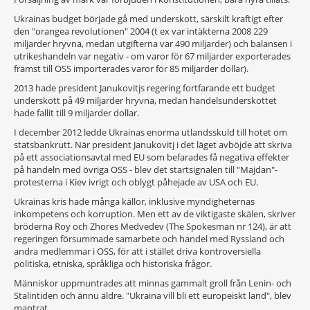
Ukrainas budget började gå med underskott, särskilt kraftigt efter
den "orangea revolutionen" 2004 (t ex var intäkterna 2008 229
miljarder hryvna, medan utgifterna var 490 miljarder) och balansen i
utrikeshandeln var negativ - om varor för 67 miljarder exporterades
främst till OSS importerades varor för 85 miljarder dollar).
2013 hade president Janukovitjs regering fortfarande ett budget
underskott på 49 miljarder hryvna, medan handelsunderskottet
hade fallit till 9 miljarder dollar.
I december 2012 ledde Ukrainas enorma utlandsskuld till hotet om
statsbankrutt. När president Janukovitj i det läget avböjde att skriva
på ett associationsavtal med EU som befarades få negativa effekter
på handeln med övriga OSS - blev det startsignalen till "Majdan"-
protesterna i Kiev ivrigt och oblygt påhejade av USA och EU.
Ukrainas kris hade många källor, inklusive myndigheternas
inkompetens och korruption. Men ett av de viktigaste skälen, skriver
bröderna Roy och Zhores Medvedev (The Spokesman nr 124), är att
regeringen försummade samarbete och handel med Ryssland och
andra medlemmar i OSS, för att i stället driva kontroversiella
politiska, etniska, språkliga och historiska frågor.
Människor uppmuntrades att minnas gammalt groll från Lenin- och
Stalintiden och ännu äldre. "Ukraina vill bli ett europeiskt land", blev
mantrat.