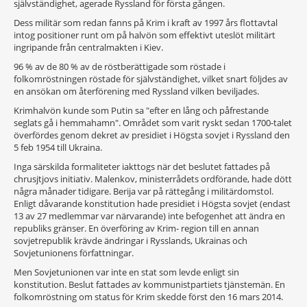
självständighet, agerade Ryssland för första gången.
Dess militär som redan fanns på Krim i kraft av 1997 års flottavtal
intog positioner runt om på halvön som effektivt uteslöt militärt
ingripande från centralmakten i Kiev.
96 % av de 80 % av de röstberättigade som röstade i
folkomröstningen röstade för självständighet, vilket snart följdes av
en ansökan om återförening med Ryssland vilken beviljades.
Krimhalvön kunde som Putin sa "efter en lång och påfrestande
seglats gå i hemmahamn". Området som varit ryskt sedan 1700-talet
överfördes genom dekret av presidiet i Högsta sovjet i Ryssland den
5 feb 1954 till Ukraina.
Inga särskilda formaliteter iakttogs när det beslutet fattades på
chrusjtjovs initiativ. Malenkov, ministerrådets ordförande, hade dött
några månader tidigare. Berija var på rättegång i militärdomstol.
Enligt dåvarande konstitution hade presidiet i Högsta sovjet (endast
13 av 27 medlemmar var närvarande) inte befogenhet att ändra en
republiks gränser. En överföring av Krim- region till en annan
sovjetrepublik krävde ändringar i Rysslands, Ukrainas och
Sovjetunionens författningar.
Men Sovjetunionen var inte en stat som levde enligt sin
konstitution. Beslut fattades av kommunistpartiets tjänstemän. En
folkomröstning om status för Krim skedde först den 16 mars 2014.