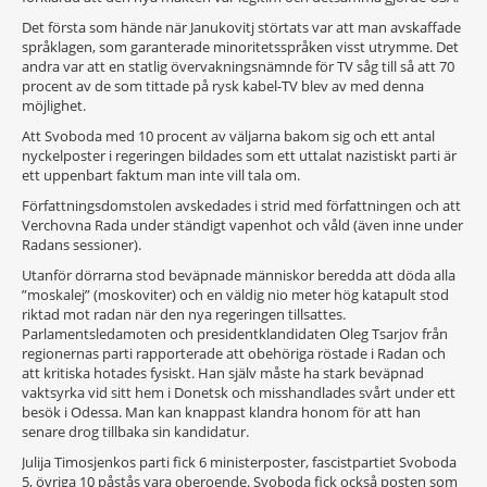
Det första som hände när Janukovitj störtats var att man avskaffade
språklagen, som garanterade minoritetsspråken visst utrymme. Det
andra var att en statlig övervakningsnämnde för TV såg till så att 70
procent av de som tittade på rysk kabel-TV blev av med denna
möjlighet.
Att Svoboda med 10 procent av väljarna bakom sig och ett antal
nyckelposter i regeringen bildades som ett uttalat nazistiskt parti är
ett uppenbart faktum man inte vill tala om.
Författningsdomstolen avskedades i strid med författningen och att
Verchovna Rada under ständigt vapenhot och våld (även inne under
Radans sessioner).
Utanför dörrarna stod beväpnade människor beredda att döda alla
”moskalej” (moskoviter) och en väldig nio meter hög katapult stod
riktad mot radan när den nya regeringen tillsattes.
Parlamentsledamoten och presidentklandidaten Oleg Tsarjov från
regionernas parti rapporterade att obehöriga röstade i Radan och
att kritiska hotades fysiskt. Han själv måste ha stark beväpnad
vaktsyrka vid sitt hem i Donetsk och misshandlades svårt under ett
besök i Odessa. Man kan knappast klandra honom för att han
senare drog tillbaka sin kandidatur.
Julija Timosjenkos parti fick 6 ministerposter, fascistpartiet Svoboda
5, övriga 10 påstås vara oberoende. Svoboda fick också posten som