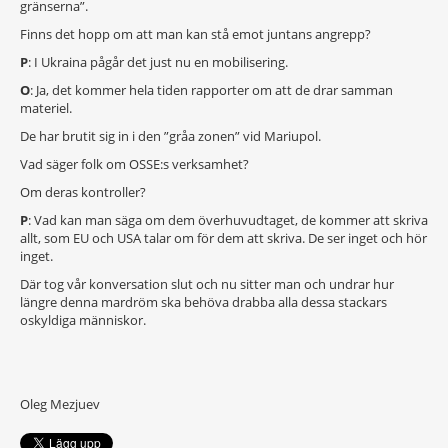
gränserna”.
Finns det hopp om att man kan stå emot juntans angrepp?
P
: I Ukraina pågår det just nu en mobilisering.
O
: Ja, det kommer hela tiden rapporter om att de drar samman
materiel.
De har brutit sig in i den ”gråa zonen” vid Mariupol.
Vad säger folk om OSSE:s verksamhet?
Om deras kontroller?
P
: Vad kan man säga om dem överhuvudtaget, de kommer att skriva
allt, som EU och USA talar om för dem att skriva. De ser inget och hör
inget.
Där tog vår konversation slut och nu sitter man och undrar hur
längre denna mardröm ska behöva drabba alla dessa stackars
oskyldiga människor.
Oleg Mezjuev