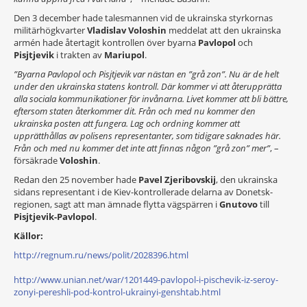
Den 3 december hade talesmannen vid de ukrainska styrkornas
militärhögkvarter
Vladislav Voloshin
meddelat att den ukrainska
armén hade återtagit kontrollen över byarna
Pavlopol
och
Pisjtjevik
i trakten av
Mariupol
.
”Byarna Pavlopol och Pisjtjevik var nästan en ”grå zon”. Nu är de helt
under den ukrainska statens kontroll. Där kommer vi att återupprätta
alla sociala kommunikationer för invånarna. Livet kommer att bli bättre,
eftersom staten återkommer dit. Från och med nu kommer den
ukrainska posten att fungera. Lag och ordning kommer att
upprätthållas av polisens representanter, som tidigare saknades här.
Från och med nu kommer det inte att finnas någon ”grå zon” mer”
, –
försäkrade
Voloshin
.
Redan den 25 november hade
Pavel Zjeribovskij
, den ukrainska
sidans representant i de Kiev-kontrollerade delarna av Donetsk-
regionen, sagt att man ämnade flytta vägspärren i
Gnutovo
till
Pisjtjevik-Pavlopol
.
Källor:
http://regnum.ru/news/polit/2028396.html
http://www.unian.net/war/1201449-pavlopol-i-pischevik-iz-seroy-
zonyi-pereshli-pod-kontrol-ukrainyi-genshtab.html