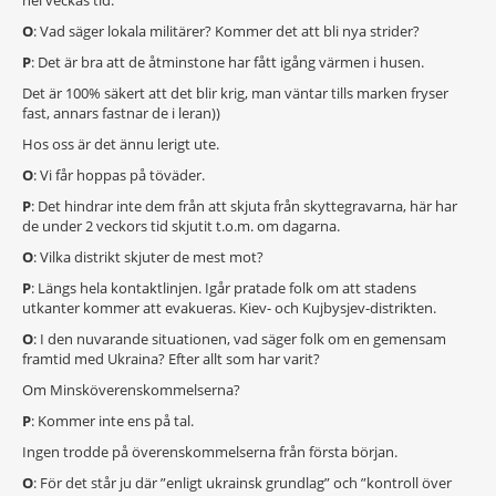
hel veckas tid.
O
: Vad säger lokala militärer? Kommer det att bli nya strider?
P
: Det är bra att de åtminstone har fått igång värmen i husen.
Det är 100% säkert att det blir krig, man väntar tills marken fryser
fast, annars fastnar de i leran))
Hos oss är det ännu lerigt ute.
O
: Vi får hoppas på töväder.
P
: Det hindrar inte dem från att skjuta från skyttegravarna, här har
de under 2 veckors tid skjutit t.o.m. om dagarna.
O
: Vilka distrikt skjuter de mest mot?
P
: Längs hela kontaktlinjen. Igår pratade folk om att stadens
utkanter kommer att evakueras. Kiev- och Kujbysjev-distrikten.
O
: I den nuvarande situationen, vad säger folk om en gemensam
framtid med Ukraina? Efter allt som har varit?
Om Minsköverenskommelserna?
P
: Kommer inte ens på tal.
Ingen trodde på överenskommelserna från första början.
O
: För det står ju där ”enligt ukrainsk grundlag” och ”kontroll över