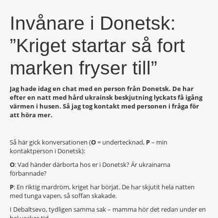
Invånare i Donetsk:
”Kriget startar så fort
marken fryser till”
Jag hade idag en chat med en person från Donetsk. De har
efter en natt med hård ukrainsk beskjutning lyckats få igång
värmen i husen. Så jag tog kontakt med personen i fråga för
att höra mer.
Så här gick konversationen (
O
= undertecknad,
P
– min
kontaktperson i Donetsk):
O
: Vad händer därborta hos er i Donetsk? Är ukrainarna
förbannade?
P
: En riktig mardröm, kriget har börjat. De har skjutit hela natten
med tunga vapen, så soffan skakade.
I Debaltsevo, tydligen samma sak – mamma hör det redan under en