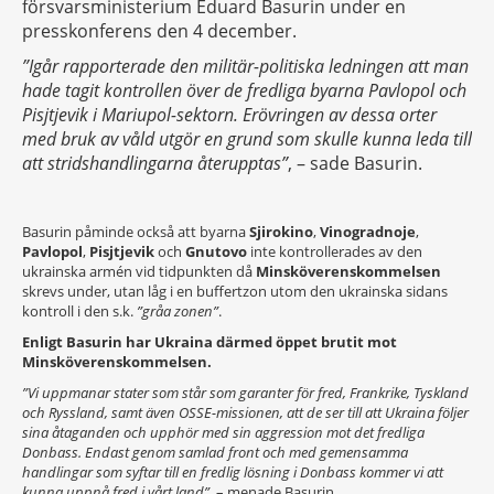
försvarsministerium Eduard Basurin under en
presskonferens den 4 december.
”Igår rapporterade den militär-politiska ledningen att man
hade tagit kontrollen över de fredliga byarna Pavlopol och
Pisjtjevik i Mariupol-sektorn. Erövringen av dessa orter
med bruk av våld utgör en grund som skulle kunna leda till
att stridshandlingarna återupptas”
, – sade Basurin.
Basurin påminde också att byarna
Sjirokino
,
Vinogradnoje
,
Pavlopol
,
Pisjtjevik
och
Gnutovo
inte kontrollerades av den
ukrainska armén vid tidpunkten då
Minsköverenskommelsen
skrevs under, utan låg i en buffertzon utom den ukrainska sidans
kontroll i den s.k.
”gråa zonen”
.
Enligt Basurin har Ukraina därmed öppet brutit mot
Minsköverenskommelsen.
”Vi uppmanar stater som står som garanter för fred, Frankrike, Tyskland
och Ryssland, samt även OSSE-missionen, att de ser till att Ukraina följer
sina åtaganden och upphör med sin aggression mot det fredliga
Donbass. Endast genom samlad front och med gemensamma
handlingar som syftar till en fredlig lösning i Donbass kommer vi att
kunna uppnå fred i vårt land”
, – menade Basurin.