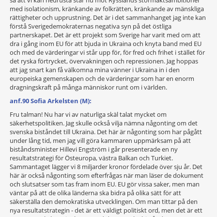
så att vi kan nedrusta står nu mot Rysslands stormaktsambitioner
med isolationism, kränkande av folkrätten, kränkande av mänskliga
rättigheter och upprustning. Det är i det sammanhanget jag inte kan
förstå Sverigedemokraternas negativa syn på det östliga
partnerskapet. Det är ett projekt som Sverige har varit med om att
dra i gång inom EU för att bjuda in Ukraina och knyta band med EU
och med de värderingar vi står upp för, för fred och frihet i stället för
det ryska förtrycket, övervakningen och repressionen. Jag hoppas
att jag snart kan få välkomna mina vänner i Ukraina in i den
europeiska gemenskapen och de värderingar som har en enorm
dragningskraft på många människor runt om i världen.
anf.90 Sofia Arkelsten (M):
Fru talman! Nu har vi av naturliga skäl talat mycket om
säkerhetspolitiken. Jag skulle också vilja nämna någonting om det
svenska biståndet till Ukraina. Det här är någonting som har pågått
under lång tid, men jag vill göra kammaren uppmärksam på att
biståndsminister Hillevi Engström i går presenterade en ny
resultatstrategi för Östeuropa, västra Balkan och Turkiet.
Sammantaget lägger vi 8 miljarder kronor fördelade över sju år. Det
här är också någonting som efterfrågas när man läser de dokument
och slutsatser som tas fram inom EU. EU gör vissa saker, men man
väntar på att de olika länderna ska bidra på olika sätt för att
säkerställa den demokratiska utvecklingen. Om man tittar på den
nya resultatstrategin - det är ett väldigt politiskt ord, men det är ett