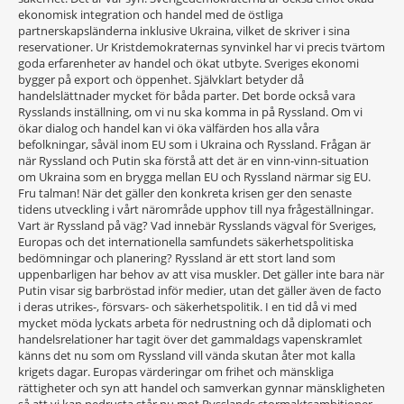
ekonomisk integration och handel med de östliga
partnerskapsländerna inklusive Ukraina, vilket de skriver i sina
reservationer. Ur Kristdemokraternas synvinkel har vi precis tvärtom
goda erfarenheter av handel och ökat utbyte. Sveriges ekonomi
bygger på export och öppenhet. Självklart betyder då
handelslättnader mycket för båda parter. Det borde också vara
Rysslands inställning, om vi nu ska komma in på Ryssland. Om vi
ökar dialog och handel kan vi öka välfärden hos alla våra
befolkningar, såväl inom EU som i Ukraina och Ryssland. Frågan är
när Ryssland och Putin ska förstå att det är en vinn-vinn-situation
om Ukraina som en brygga mellan EU och Ryssland närmar sig EU.
Fru talman! När det gäller den konkreta krisen ger den senaste
tidens utveckling i vårt närområde upphov till nya frågeställningar.
Vart är Ryssland på väg? Vad innebär Rysslands vägval för Sveriges,
Europas och det internationella samfundets säkerhetspolitiska
bedömningar och planering? Ryssland är ett stort land som
uppenbarligen har behov av att visa muskler. Det gäller inte bara när
Putin visar sig barbröstad inför medier, utan det gäller även de facto
i deras utrikes-, försvars- och säkerhetspolitik. I en tid då vi med
mycket möda lyckats arbeta för nedrustning och då diplomati och
handelsrelationer har tagit över det gammaldags vapenskramlet
känns det nu som om Ryssland vill vända skutan åter mot kalla
krigets dagar. Europas värderingar om frihet och mänskliga
rättigheter och syn att handel och samverkan gynnar mänskligheten