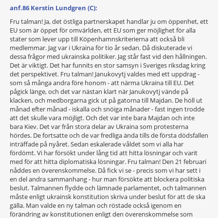
anf.86 Kerstin Lundgren (C):
Fru talman! Ja, det östliga partnerskapet handlar ju om öppenhet, ett
EU som är öppet för omvärlden, ett EU som ger möjlighet för alla
stater som lever upp till Köpenhamnskriterierna att också bli
medlemmar. Jag var i Ukraina för tio år sedan. Då diskuterade vi
dessa frågor med ukrainska politiker. Jag står fast vid den hållningen.
Det är viktigt. Det har funnits en stor samsyn i Sveriges riksdag kring
det perspektivet. Fru talman! Janukovytj valdes med ett uppdrag -
som så många andra före honom - att närma Ukraina till EU. Det
pågick länge, och det var nästan klart när Janukovytj vände på
klacken, och medborgarna gick ut på gatorna till Majdan. De höll ut
månad efter månad - iskalla och snöiga månader - fast ingen trodde
att det skulle vara möjligt. Och det var inte bara Majdan och inte
bara Kiev. Det var från stora delar av Ukraina som protesterna
hördes. De fortsatte och de var fredliga ända tills de första dödsfallen
inträffade på nyåret. Sedan eskalerade våldet som vi alla har
fördömt. Vi har försökt under lång tid att hitta lösningar och varit
med för att hitta diplomatiska lösningar. Fru talman! Den 21 februari
nåddes en överenskommelse. Då fick vi se - precis som vi har sett i
en del andra sammanhang - hur man försökte att blockera politiska
beslut. Talmannen flydde och lämnade parlamentet, och talmannen
måste enligt ukrainsk konstitution skriva under beslut för att de ska
gälla. Man valde en ny talman och röstade också igenom en
förändring av konstitutionen enligt den överenskommelse som