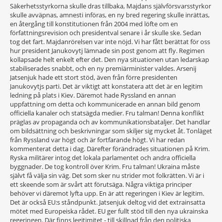
Säkerhetsstyrkorna skulle dras tillbaka, Majdans självförsvarsstyrkor
skulle avväpnas, amnesti införas, en ny bred regering skulle inrättas,
en återgång till konstitutionen från 2004 med löfte om en
författningsrevision och presidentval senare i år skulle ske. Sedan
tog det fart. Majdanrörelsen var inte nöjd. Vi har fått berättat för oss
hur president Janukovytj lämnade sin post genom att fly. Regimen
kollapsade helt enkelt efter det. Den nya situationen utan ledarskap
stabiliserades snabbt, och en ny premiärminister valdes. Arsenij
Jatsenjuk hade ett stort stöd, även från förre presidenten
Janukovytjs parti. Det är viktigt att konstatera att det är en legitim
ledning på plats i Kiev. Däremot hade Ryssland en annan
uppfattning om detta och kommunicerade en annan bild genom
officiella kanaler och statsägda medier. Fru talman! Denna konflikt
präglas av propaganda och av kommunikationsbataljer. Det handlar
om bildsättning och beskrivningar som skiljer sig mycket åt. Tonläget
från Ryssland var högt och är fortfarande högt. Vi har redan
kommenterat detta i dag. Därefter förändrades situationen på Krim.
Ryska militärer intog det lokala parlamentet och andra officiella
byggnader. De tog kontroll över Krim. Fru talman! Ukraina måste
självt få välja sin väg. Det som sker nu strider mot folkrätten. Vi är i
ett skeende som är svårt att förutsäga. Några viktiga principer
behöver vi däremot lyfta upp. En är att regeringen i Kiev är legitim.
Det är också EU:s ståndpunkt. Jatsenjuk deltog vid det extrainsatta
mötet med Europeiska rådet. EU ger fullt stöd till den nya ukrainska
regeringen. Där finns legitimitet - till skillnad från den politiska