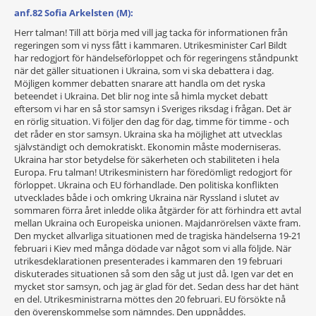
anf.82 Sofia Arkelsten (M):
Herr talman! Till att börja med vill jag tacka för informationen från
regeringen som vi nyss fått i kammaren. Utrikesminister Carl Bildt
har redogjort för händelseförloppet och för regeringens ståndpunkt
när det gäller situationen i Ukraina, som vi ska debattera i dag.
Möjligen kommer debatten snarare att handla om det ryska
beteendet i Ukraina. Det blir nog inte så himla mycket debatt
eftersom vi har en så stor samsyn i Sveriges riksdag i frågan. Det är
en rörlig situation. Vi följer den dag för dag, timme för timme - och
det råder en stor samsyn. Ukraina ska ha möjlighet att utvecklas
självständigt och demokratiskt. Ekonomin måste moderniseras.
Ukraina har stor betydelse för säkerheten och stabiliteten i hela
Europa. Fru talman! Utrikesministern har föredömligt redogjort för
förloppet. Ukraina och EU förhandlade. Den politiska konflikten
utvecklades både i och omkring Ukraina när Ryssland i slutet av
sommaren förra året inledde olika åtgärder för att förhindra ett avtal
mellan Ukraina och Europeiska unionen. Majdanrörelsen växte fram.
Den mycket allvarliga situationen med de tragiska händelserna 19-21
februari i Kiev med många dödade var något som vi alla följde. När
utrikesdeklarationen presenterades i kammaren den 19 februari
diskuterades situationen så som den såg ut just då. Igen var det en
mycket stor samsyn, och jag är glad för det. Sedan dess har det hänt
en del. Utrikesministrarna möttes den 20 februari. EU försökte nå
den överenskommelse som nämndes. Den uppnåddes.