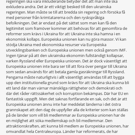
regeringen ska vara inkluderande betyder det att man inte ska
exkludera andra. Det är ett viktigt besked till den ukrainska
regeringen. Man måste se till att bredda sin regering och försöka få
med personer från krimtatarerna och den ryskspråkiga
befolkningen. Det är endast på det sättet som man kan få den
legitimitet som framöver kommer att behövas för att genomföra de
reformer som krävs i Ukraina för att Ukraina inte ska hamna i en
ekonomisk kollaps. Europeiska unionen kan nu göra massor. Vi kan
stödja Ukraina med ekonomiska resurser via Europeiska
utvecklingsbanken och Europeiska unionen men också genom IMF.
Ingen tjänar på att den ukrainska ekonomin fullständigt kollapsar,
varken Ryssland eller Europeiska unionen. Det är dock väsentligt att
Europeiska unionen inte bara ser till att föra över pengar till Ukraina
som sedan används för att betala gamla gasräkningar till Ryssland.
Pengarna måste naturligtvis i allt väsentligt användas till att bygga
upp den institutionella grund som krävs för att Ukraina ska kunna bli
ett land där man värnar mänskliga rättigheter och demokrati och
där det råder rättssäkerhet och korruption bekämpas. Där har EU en
fantastisk uppgift. Men det saknas fortfarande en sak, och det är att
Europeiska unionen ännu inte har meddelat länderna i det östra
grannskapet att den dag de uppfyller alla de kriterier som kan ställas
på de länder som vill bli medlemmar av Europeiska unionen har de
en möjlighet att söka medlemskap och bli medlemmar. Den
attraktionskraften, att kunna bli medlem av Europeiska unionen, har
omvandlat hela Centraleuropa. Länder har reformerats, de har