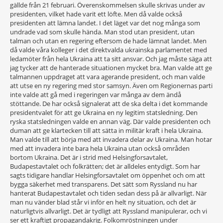
gällde från 21 februari. Överenskommelsen skulle skrivas under av
presidenten, vilket hade varit ett löfte. Men då valde också
presidenten att lämna landet. I det läget var det nog många som
undrade vad som skulle hända. Man stod utan president, utan
talman och utan en regering eftersom de hade lämnat landet. Men
då valde våra kolleger i det direktvalda ukrainska parlamentet med
ledamöter från hela Ukraina att ta sitt ansvar. Och jag måste säga att
jag tycker att de hanterade situationen mycket bra. Man valde att ge
talmannen uppdraget att vara agerande president, och man valde
att utse en ny regering med stor samsyn. Även om Regionernas parti
inte valde att gå med i regeringen var många av dem ändå
stöttande. De har också signalerat att de ska delta i det kommande
presidentvalet för att ge Ukraina en ny legitim statsledning. Den
ryska statsledningen valde en annan väg. Där valde presidenten och
duman att ge klartecken till att sätta in militär kraft i hela Ukraina.
Man valde till att börja med att invadera delar av Ukraina. Man hotar
med att invadera inte bara hela Ukraina utan också områden
bortom Ukraina. Det är i strid med Helsingforsavtalet,
Budapestavtalet och folkrätten; det är alldeles entydigt. Som har
sagts tidigare handlar Helsingforsavtalet om öppenhet och om att
bygga säkerhet med transparens. Det sätt som Ryssland nu har
hanterat Budapestavtalet och tiden sedan dess på är allvarligt. När
man nu vänder blad står vi inför en helt ny situation, och det är
naturligtvis allvarligt. Det är tydligt att Ryssland manipulerar, och vi
ser ett kraftigt propagandakrig. Folkomröstningen under