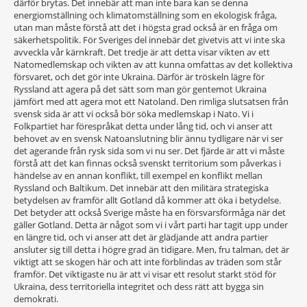
därför brytas. Det innebär att man inte bara kan se denna
energiomställning och klimatomställning som en ekologisk fråga,
utan man måste förstå att det i högsta grad också är en fråga om
säkerhetspolitik. För Sveriges del innebär det givetvis att vi inte ska
avveckla vår kärnkraft. Det tredje är att detta visar vikten av ett
Natomedlemskap och vikten av att kunna omfattas av det kollektiva
försvaret, och det gör inte Ukraina. Därför är tröskeln lägre för
Ryssland att agera på det sätt som man gör gentemot Ukraina
jämfört med att agera mot ett Natoland. Den rimliga slutsatsen från
svensk sida är att vi också bör söka medlemskap i Nato. Vi i
Folkpartiet har förespråkat detta under lång tid, och vi anser att
behovet av en svensk Natoanslutning blir ännu tydligare när vi ser
det agerande från rysk sida som vi nu ser. Det fjärde är att vi måste
förstå att det kan finnas också svenskt territorium som påverkas i
händelse av en annan konflikt, till exempel en konflikt mellan
Ryssland och Baltikum. Det innebär att den militära strategiska
betydelsen av framför allt Gotland då kommer att öka i betydelse.
Det betyder att också Sverige måste ha en försvarsförmåga när det
gäller Gotland. Detta är något som vi i vårt parti har tagit upp under
en längre tid, och vi anser att det är glädjande att andra partier
ansluter sig till detta i högre grad än tidigare. Men, fru talman, det är
viktigt att se skogen här och att inte förblindas av träden som står
framför. Det viktigaste nu är att vi visar ett resolut starkt stöd för
Ukraina, dess territoriella integritet och dess rätt att bygga sin
demokrati.