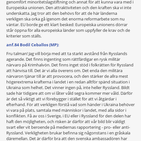
genomfört minoritetslagstiftning och annat för att kunna vara med i
Europeiska unionen. Den attraktiviteten och den kraften ska vi inte
underskatta. Jag tror att den behövs för att de här länderna
verkligen ska orka gå igenom det enorma reformarbete som nu
väntar. EU borde ge ett klart besked: Europeiska unionens dörrar
står öppna för alla europeiska länder som uppfyller de krav och de
kriterier som ställs.
anf.84 Bodil Ceballos (MP):
Fru talman! Jag vill börja med att ta starkt avstånd från Rysslands
agerande. Det finns ingenting som rättfärdigar en rysk militär
närvaro på Krimhalvön. Det finns inget stöd i folkrätten för Ryssland
att hänvisa till. Det är vi alla överens om. Det enda den militära
närvaron tjänar till är att provocera, och den stärker de allra mest
högerextrema krafterna i landet i en redan alltför spänd situation i
Ukraina som helhet. Det vinner ingen på, inte heller Ryssland. Bildt
sade här tidigare att om vi låter våld segra kommer mer våld. Därför
är det så viktigt att vi förebygger i stället för att vi åtgärdar i
efterhand. För att verkligen förstå vad som händer i Ukraina behöver
vi vara på plats, samtala med människor i landet, med alla sidor i
konflikten. Få av oss i Sverige, i EU eller i Ryssland för den delen har
haft den möjligheten, och risken är därför att vår bild blir väldigt
svart eller vit beroende på mediernas rapportering - pro- eller anti-
Ryssland. Verkligheten brukar befinna sig någonstans i en gråskala
däremellan. Det är därför bra att den svenska ambassadören har