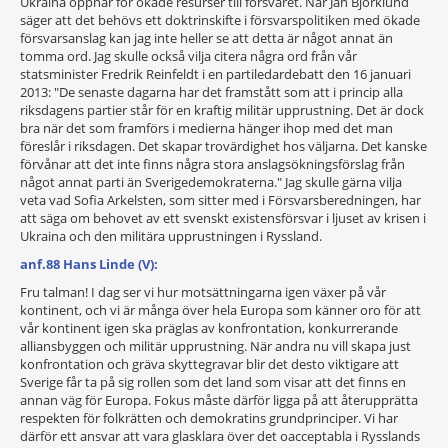
Ukraina öppnar för ökade resurser till försvaret. När Jan Björklund
säger att det behövs ett doktrinskifte i försvarspolitiken med ökade
försvarsanslag kan jag inte heller se att detta är något annat än
tomma ord. Jag skulle också vilja citera några ord från vår
statsminister Fredrik Reinfeldt i en partiledardebatt den 16 januari
2013: "De senaste dagarna har det framstått som att i princip alla
riksdagens partier står för en kraftig militär upprustning. Det är dock
bra när det som framförs i medierna hänger ihop med det man
föreslår i riksdagen. Det skapar trovärdighet hos väljarna. Det kanske
förvånar att det inte finns några stora anslagsökningsförslag från
något annat parti än Sverigedemokraterna." Jag skulle gärna vilja
veta vad Sofia Arkelsten, som sitter med i Försvarsberedningen, har
att säga om behovet av ett svenskt existensförsvar i ljuset av krisen i
Ukraina och den militära upprustningen i Ryssland.
anf.88 Hans Linde (V):
Fru talman! I dag ser vi hur motsättningarna igen växer på vår
kontinent, och vi är många över hela Europa som känner oro för att
vår kontinent igen ska präglas av konfrontation, konkurrerande
alliansbyggen och militär upprustning. När andra nu vill skapa just
konfrontation och gräva skyttegravar blir det desto viktigare att
Sverige får ta på sig rollen som det land som visar att det finns en
annan väg för Europa. Fokus måste därför ligga på att återupprätta
respekten för folkrätten och demokratins grundprinciper. Vi har
därför ett ansvar att vara glasklara över det oacceptabla i Rysslands