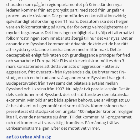
charaden som pågår i regionparlamentet på Krim, där den nya
ledaren kommer från ett proryskt parti med stöd från ungefär 4
procent av de röstande. Där genomfördes en konstitutionsvidrig
självständighetsförklaring den 11 mars. Dessutom ska det i helgen
vara en folkomröstning på Krim, där för övrigt valmöjligheterna är
mycket begränsade. Det finns ingen möjlighet att välja ett alternativ i
folkomröstningen som innebär att återgå till hur det var nyss. Det är
oroande om Ryssland kommer att driva sin doktrin att de har rätt
att skydda rysktalande i andra länder med militär makt. Det är
oacceptabelt enligt folkrätten och grundläggande principer för fred
och samarbete i Europa. När EU:s utrikesministrar möttes den 3
mars konstaterades att detta var acts of aggression - akter av
aggression, fritt översatt - från Rysslands sida. De bryter mot FN-
stadgan och en hel rad andra åtaganden som Ryssland har gjort,
Budapestavtalet från 1994 samt det bilaterala avtalet mellan
Ryssland och Ukraina från 1997. Nu pågår två parallella spår. Det är
dels sanktioner mot Ryssland, dels ett stöttande av den ukrainska
ekonomin. Min bild är att båda spåren behövs. Det är viktigt att EU
är beslutsamt och genomför det som utfästs. Kommissionen har
presenterat ett stödpaket om ungefär 100 miljarder kronor, möjligen
lite till, över de närmaste sju åren. Till det kommer IMF-programmet,
och det kommer att vara viktigt framöver. På måndag träffas
utrikesministrarna igen. Efter det mötet vet vi mer.
anf.83 Urban Ahlin (S):