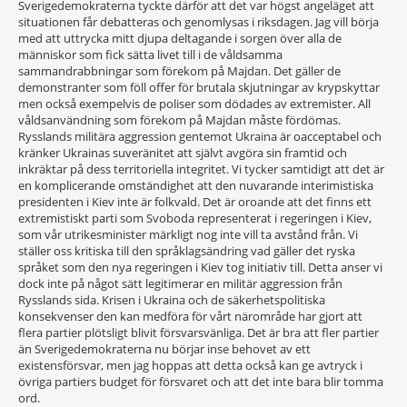
Sverigedemokraterna tyckte därför att det var högst angeläget att
situationen får debatteras och genomlysas i riksdagen. Jag vill börja
med att uttrycka mitt djupa deltagande i sorgen över alla de
människor som fick sätta livet till i de våldsamma
sammandrabbningar som förekom på Majdan. Det gäller de
demonstranter som föll offer för brutala skjutningar av krypskyttar
men också exempelvis de poliser som dödades av extremister. All
våldsanvändning som förekom på Majdan måste fördömas.
Rysslands militära aggression gentemot Ukraina är oacceptabel och
kränker Ukrainas suveränitet att självt avgöra sin framtid och
inkräktar på dess territoriella integritet. Vi tycker samtidigt att det är
en komplicerande omständighet att den nuvarande interimistiska
presidenten i Kiev inte är folkvald. Det är oroande att det finns ett
extremistiskt parti som Svoboda representerat i regeringen i Kiev,
som vår utrikesminister märkligt nog inte vill ta avstånd från. Vi
ställer oss kritiska till den språklagsändring vad gäller det ryska
språket som den nya regeringen i Kiev tog initiativ till. Detta anser vi
dock inte på något sätt legitimerar en militär aggression från
Rysslands sida. Krisen i Ukraina och de säkerhetspolitiska
konsekvenser den kan medföra för vårt närområde har gjort att
flera partier plötsligt blivit försvarsvänliga. Det är bra att fler partier
än Sverigedemokraterna nu börjar inse behovet av ett
existensförsvar, men jag hoppas att detta också kan ge avtryck i
övriga partiers budget för försvaret och att det inte bara blir tomma
ord.