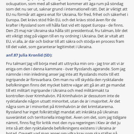
ockupation, som med all säkerhet kommer att äga rum på söndag
som det nu ser ut, saknar grund i internationell rätt. Det är viktigt att
EU nu förmår att agera enat för Ukraina, för fred, frihet och säkerhet i
Europa. Det krävs stöd från EU, och det krävs stöd även för de
krafter i Ryssland som vill hålla fast vid ett öppet Europa - de finns.
Den 25 maj när Ukraina ska hålla sitt presidentval, fru talman, blir det
ett viktigt steg på vägen till en ny ordning i Ukraina. Det är vitalt att
EU, vi alla, är där och bidrar till att säkra och stödja en process fram
till det valet, som garanterar legitimitet i Ukraina.
anf.87 Julia Kronlid (SD):
Fru talman! Jag vill börja med att uttrycka min oro - jag tror att vi är
eniga om den i denna kammare - över Rysslands agerande. Som jag
nämnde i min inledning anser jag inte att Rysslands motiv till ett
ingripande är försvarbara. Om man nu vill skydda den rysktalande
befolkningen finns det mycket bättre vägar att gå än att ge mandat
till ett militärt ingripande i Ukraina och med militärmakt ta
kontrollen över Krimhalvön. På Krimhalvön är dessutom inte de
rysktalande någon utsatt minoritet, utan de är i majoritet. Är det
några som är i minoritet på Krimhalvön är det krimtatarerna.
Ryssland har inget folkrättsligt mandat att inkräkta på Ukrainas
suveränitet och territoriella integritet. Även om det, som jag tidigare
nämnt, finns fog för kritik mot den nya regeringen i Kiev är det ju
inte så att den rysktalande befolkningens existens i Ukraina är
hotad. Oavsett vad man anser om vilka krav som ska ställas på