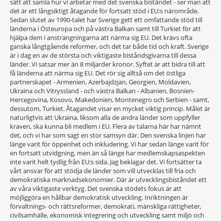
sätt att samla hur vi arbetar med det svenska biståndet - ser man att
det är ett långsiktigt åtagande för fortsatt stöd i EU:s närområde.
Sedan slutet av 1990-talet har Sverige gett ett omfattande stöd till
länderna i Östeuropa och på västra Balkan samt till Turkiet för att
hjälpa dem i ansträngningarna att närma sig EU. Det krävs ofta
ganska långtgående reformer, och det tar både tid och kraft. Sverige
är i dag en av de största och viktigaste biståndsgivarna till dessa
länder. Vi satsar mer än 8 miljarder kronor. Syftet är att bidra till att
få länderna att närma sig EU. Det rör sig alltså om det östliga
partnerskapet - Armenien, Azerbajdzjan, Georgien, Moldavien,
Ukraina och Vitryssland - och västra Balkan - Albanien, Bosnien-
Hercegovina, Kosovo, Makedonien, Montenegro och Serbien - samt,
dessutom, Turkiet. Åtagandet visar en mycket viktig princip. Målet är
naturligtvis att Ukraina, liksom alla de andra länder som uppfyller
kraven, ska kunna bli medlem i EU. Flera av talarna här har nämnt
det, och vi har som sagt en stor samsyn där. Den svenska linjen har
länge varit för öppenhet och inkludering. Vi har sedan länge varit för
en fortsatt utvidgning, men än så länge har medlemskapsaspekten
inte varit helt tydlig från EU:s sida. Jag beklagar det. Vi fortsätter ta
vårt ansvar för att stödja de länder som vill utvecklas till fria och
demokratiska marknadsekonomier. Där är utvecklingsbiståndet ett
av våra viktigaste verktyg. Det svenska stödets fokus är att
möjliggöra en hållbar demokratisk utveckling. Inriktningen är
förvaltnings- och rättsreformer, demokrati, mänskliga rättigheter,
civilsamhälle, ekonomisk integrering och utveckling samt miljö och