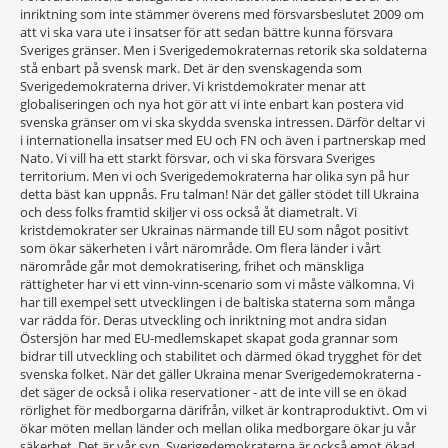
inriktning som inte stämmer överens med försvarsbeslutet 2009 om
att vi ska vara ute i insatser för att sedan bättre kunna försvara
Sveriges gränser. Men i Sverigedemokraternas retorik ska soldaterna
stå enbart på svensk mark. Det är den svenskagenda som
Sverigedemokraterna driver. Vi kristdemokrater menar att
globaliseringen och nya hot gör att vi inte enbart kan postera vid
svenska gränser om vi ska skydda svenska intressen. Därför deltar vi
i internationella insatser med EU och FN och även i partnerskap med
Nato. Vi vill ha ett starkt försvar, och vi ska försvara Sveriges
territorium. Men vi och Sverigedemokraterna har olika syn på hur
detta bäst kan uppnås. Fru talman! När det gäller stödet till Ukraina
och dess folks framtid skiljer vi oss också åt diametralt. Vi
kristdemokrater ser Ukrainas närmande till EU som något positivt
som ökar säkerheten i vårt närområde. Om flera länder i vårt
närområde går mot demokratisering, frihet och mänskliga
rättigheter har vi ett vinn-vinn-scenario som vi måste välkomna. Vi
har till exempel sett utvecklingen i de baltiska staterna som många
var rädda för. Deras utveckling och inriktning mot andra sidan
Östersjön har med EU-medlemskapet skapat goda grannar som
bidrar till utveckling och stabilitet och därmed ökad trygghet för det
svenska folket. När det gäller Ukraina menar Sverigedemokraterna -
det säger de också i olika reservationer - att de inte vill se en ökad
rörlighet för medborgarna därifrån, vilket är kontraproduktivt. Om vi
ökar möten mellan länder och mellan olika medborgare ökar ju vår
säkerhet. Det är vår syn. Sverigedemokraterna är också emot ökad