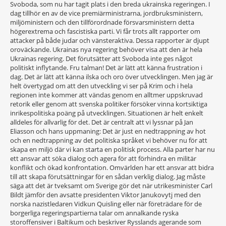
Svoboda, som nu har tagit plats i den breda ukrainska regeringen. I
dag tillhör en av de vice premiärministrarna, jordbruksministern,
miljöministern och den tillförordnade försvarsministern detta
högerextrema och fascistiska parti. Vi får trots allt rapporter om
attacker på både judar och vänsteraktiva. Dessa rapporter är djupt
oroväckande. Ukrainas nya regering behöver visa att den är hela
Ukrainas regering. Det förutsätter att Svoboda inte ges något
politiskt inflytande. Fru talman! Det är lätt att känna frustration i
dag. Det är lätt att känna ilska och oro över utvecklingen. Men jag är
helt övertygad om att den utveckling vi ser på Krim och i hela
regionen inte kommer att vändas genom en alltmer uppskruvad
retorik eller genom att svenska politiker försöker vinna kortsiktiga
inrikespolitiska poäng på utvecklingen. Situationen är helt enkelt
alldeles för allvarlig för det. Det är centralt att vi lyssnar på Jan
Eliasson och hans uppmaning: Det är just en nedtrappning av hot
och en nedtrappning av det politiska språket vi behöver nu för att
skapa en miljö där vi kan starta en politisk process. Alla parter har nu
ett ansvar att söka dialog och agera för att förhindra en militär
konflikt och ökad konfrontation. Omvärlden har ett ansvar att bidra
till att skapa förutsättningar för en sådan verklig dialog. Jag måste
säga att det är tveksamt om Sverige gör det när utrikesminister Carl
Bildt jämför den avsatte presidenten Viktor Janukovytj med den
norska nazistledaren Vidkun Quisling eller när företrädare för de
borgerliga regeringspartierna talar om annalkande ryska
storoffensiver i Baltikum och beskriver Rysslands agerande som