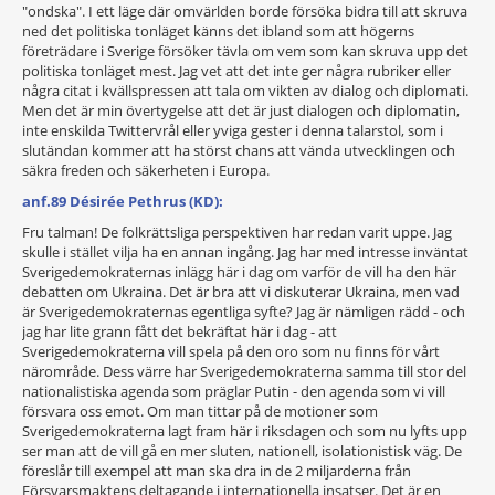
"ondska". I ett läge där omvärlden borde försöka bidra till att skruva
ned det politiska tonläget känns det ibland som att högerns
företrädare i Sverige försöker tävla om vem som kan skruva upp det
politiska tonläget mest. Jag vet att det inte ger några rubriker eller
några citat i kvällspressen att tala om vikten av dialog och diplomati.
Men det är min övertygelse att det är just dialogen och diplomatin,
inte enskilda Twittervrål eller yviga gester i denna talarstol, som i
slutändan kommer att ha störst chans att vända utvecklingen och
säkra freden och säkerheten i Europa.
anf.89 Désirée Pethrus (KD):
Fru talman! De folkrättsliga perspektiven har redan varit uppe. Jag
skulle i stället vilja ha en annan ingång. Jag har med intresse inväntat
Sverigedemokraternas inlägg här i dag om varför de vill ha den här
debatten om Ukraina. Det är bra att vi diskuterar Ukraina, men vad
är Sverigedemokraternas egentliga syfte? Jag är nämligen rädd - och
jag har lite grann fått det bekräftat här i dag - att
Sverigedemokraterna vill spela på den oro som nu finns för vårt
närområde. Dess värre har Sverigedemokraterna samma till stor del
nationalistiska agenda som präglar Putin - den agenda som vi vill
försvara oss emot. Om man tittar på de motioner som
Sverigedemokraterna lagt fram här i riksdagen och som nu lyfts upp
ser man att de vill gå en mer sluten, nationell, isolationistisk väg. De
föreslår till exempel att man ska dra in de 2 miljarderna från
Försvarsmaktens deltagande i internationella insatser. Det är en