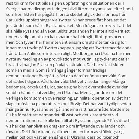
rest till Krim för att bilda sig en uppfattning om situationen där. I
Sverige har medierapporteringen blivit lite mer nyanserad efter hand
som konflikten har pågått. I första skedet utgick den i princip från
Carl Bildts uppfattningar via Twitter. Vi har precis fått höra att det
just är det som håller Ryssland vaket. Men frågan är om vi vill att det
ska hålla Ryssland så vaket. Bildts uttalanden har inte alltid varit ett
under av diplomati och kan snarare ha bidragit till att provocera
mer. Och tyvärr har han inte varit ensam om att inte tänka sig för
innan man tryckt på Twitterknappen. Jag såg ett Twittermeddelande
från Urban Ahlin som inte var roligt. Medborgarna i Ukraina har mer
nytta av medling än av provokation mot Putin. Jag tycker att det är
bra att vi har Jan Eliasson på plats i Ukraina. Där har vi faktiskt en
som kan medla. Som så många gånger förr har fredliga
demonstrationer övergått i våld och därefter ännu mer våld. Som
det sades tidigare: Våld föder våld. Det vet vi sedan länge. Många
bedömare, också Carl Bildt, sade sig ha blivit överraskade över den
snabba händelseutvecklingen i Ukraina. Men jag undrar om det
verkligen kom som en överraskning. En militär operation av det här
slaget måste ha planerats veckor i förväg. Det har varit tydligt sedan
många år hur Ryssland ser på länderna i sitt närområde. Borde inte
EU ha förstått att närmandet till väst och det klara stödet vid
demonstrationerna skulle leda till att Ryssland agerade? På sätt och
vis har det här blivit en dragkamp om inflytande över länder och
råvaror. Det börjar kännas alltmer som en form av ställningskrig
mellan öst och väst än en gång där Ukraina, dess politiker och