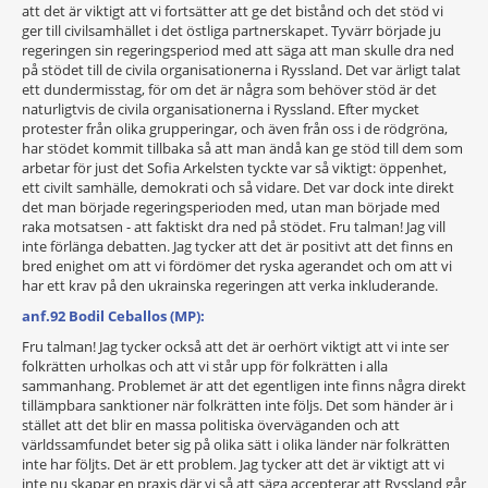
att det är viktigt att vi fortsätter att ge det bistånd och det stöd vi
ger till civilsamhället i det östliga partnerskapet. Tyvärr började ju
regeringen sin regeringsperiod med att säga att man skulle dra ned
på stödet till de civila organisationerna i Ryssland. Det var ärligt talat
ett dundermisstag, för om det är några som behöver stöd är det
naturligtvis de civila organisationerna i Ryssland. Efter mycket
protester från olika grupperingar, och även från oss i de rödgröna,
har stödet kommit tillbaka så att man ändå kan ge stöd till dem som
arbetar för just det Sofia Arkelsten tyckte var så viktigt: öppenhet,
ett civilt samhälle, demokrati och så vidare. Det var dock inte direkt
det man började regeringsperioden med, utan man började med
raka motsatsen - att faktiskt dra ned på stödet. Fru talman! Jag vill
inte förlänga debatten. Jag tycker att det är positivt att det finns en
bred enighet om att vi fördömer det ryska agerandet och om att vi
har ett krav på den ukrainska regeringen att verka inkluderande.
anf.92 Bodil Ceballos (MP):
Fru talman! Jag tycker också att det är oerhört viktigt att vi inte ser
folkrätten urholkas och att vi står upp för folkrätten i alla
sammanhang. Problemet är att det egentligen inte finns några direkt
tillämpbara sanktioner när folkrätten inte följs. Det som händer är i
stället att det blir en massa politiska överväganden och att
världssamfundet beter sig på olika sätt i olika länder när folkrätten
inte har följts. Det är ett problem. Jag tycker att det är viktigt att vi
inte nu skapar en praxis där vi så att säga accepterar att Ryssland går