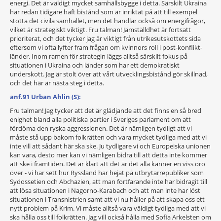
energi. Det är väldigt mycket samhällsbygge i detta. Särskilt Ukraina
har redan tidigare haft bistånd som är inriktat på att till exempel
stötta det civila samhället, men det handlar också om energifrågor,
vilket är strategiskt viktigt. Fru talman! Jämställdhet är fortsatt
prioriterat, och det tycker jag är viktigt från utrikesutskottets sida
eftersom vi ofta lyfter fram frågan om kvinnors roll i post-konflikt-
länder. Inom ramen för strategin läggs alltså särskilt fokus på
situationen i Ukraina och länder som har ett demokratiskt
underskott. Jag är stolt över att vårt utvecklingsbistånd gör skillnad,
och det här är nästa steg i detta.
anf.91 Urban Ahlin (S):
Fru talman! Jag tycker att det är glädjande att det finns en så bred
enighet bland alla politiska partier i Sveriges parlament om att
fördöma den ryska aggressionen. Det är nämligen tydligt att vi
måste stå upp bakom folkrätten och vara mycket tydliga med att vi
inte vill att sådant här ska ske. Ju tydligare vi och Europeiska unionen
kan vara, desto mer kan vi nämligen bidra till att detta inte kommer
att ske i framtiden. Det är klart att det är det alla känner en viss oro
över - vi har sett hur Ryssland har hejat på utbrytarrepubliker som
Sydossetien och Abchazien, att man fortfarande inte har bidragit till
att lösa situationen i Nagorno-Karabach och att man inte har löst
situationen i Transnistrien samt att vi nu håller på att skapa oss ett
nytt problem på Krim. Vi måste alltså vara väldigt tydliga med att vi
ska hålla oss till folkrätten. Jag vill också hålla med Sofia Arkelsten om