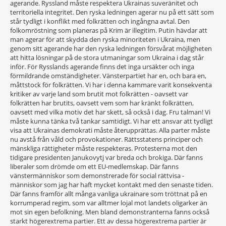
agerande. Ryssland måste respektera Ukrainas suveränitet och
territoriella integritet. Den ryska ledningen agerar nu på ett sätt som
står tydligt i konflikt med folkrätten och ingångna avtal. Den
folkomröstning som planeras på Krim är illegitim. Putin hävdar att
man agerar för att skydda den ryska minoriteten i Ukraina, men
genom sitt agerande har den ryska ledningen försvårat möjligheten
att hitta lösningar på de stora utmaningar som Ukraina i dag står
inför. För Rysslands agerande finns det inga ursäkter och inga
förmildrande omständigheter. Vänsterpartiet har en, och bara en,
måttstock för folkrätten. Vi har i denna kammare varit konsekventa
kritiker av varje land som brutit mot folkrätten - oavsett var
folkrätten har brutits, oavsett vem som har kränkt folkrätten,
oavsett med vilka motiv det har skett, så också i dag. Fru talman! Vi
måste kunna tänka två tankar samtidigt. Vi har ett ansvar att tydligt
visa att Ukrainas demokrati måste återupprättas. Alla parter måste
nu avstå från våld och provokationer. Rättsstatens principer och
mänskliga rättigheter måste respekteras. Protesterna mot den
tidigare presidenten Janukovytj var breda och brokiga. Där fanns
liberaler som drömde om ett EU-medlemskap. Där fanns
vänstermänniskor som demonstrerade för social rättvisa -
människor som jag har haft mycket kontakt med den senaste tiden.
Där fanns framför allt många vanliga ukrainare som tröttnat på en
korrumperad regim, som var alltmer lojal mot landets oligarker än
mot sin egen befolkning. Men bland demonstranterna fanns också
starkt högerextrema partier. Ett av dessa högerextrema partier är