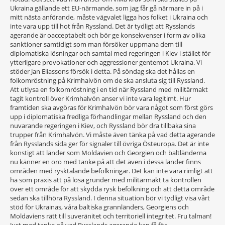
Ukraina gällande ett EU-närmande, som jag får gå närmare in på i
mitt nästa anförande, måste vägvalet ligga hos folket i Ukraina och
inte vara upp till hot från Ryssland. Det är tydligt att Rysslands
agerande är oacceptabelt och bör ge konsekvenser i form av olika
sanktioner samtidigt som man försöker uppmana dem till
diplomatiska lösningar och samtal med regeringen i Kiev i stället för
ytterligare provokationer och aggressioner gentemot Ukraina. Vi
stöder Jan Eliassons försök i detta. På söndag ska det hållas en
folkomröstning på Krimhalvön om de ska ansluta sig till Ryssland.
Att utlysa en folkomröstning i en tid när Ryssland med militärmakt
tagit kontroll över Krimhalvön anser vi inte vara legitimt. Hur
framtiden ska avgöras för Krimhalvön bör vara något som först görs
upp i diplomatiska fredliga förhandlingar mellan Ryssland och den
nuvarande regeringen i Kiev, och Ryssland bör dra tillbaka sina
trupper från Krimhalvön. Vi måste även tänka på vad detta agerande
från Rysslands sida ger för signaler till övriga Östeuropa. Det är inte
konstigt att länder som Moldavien och Georgien och baltländerna
nu känner en oro med tanke på att det även i dessa länder finns
områden med rysktalande befolkningar. Det kan inte vara rimligt att
ha som praxis att på lösa grunder med militärmakt ta kontrollen
över ett område för att skydda rysk befolkning och att detta område
sedan ska tillhöra Ryssland. I denna situation bör vi tydligt visa vårt
stöd för Ukrainas, våra baltiska grannländers, Georgiens och
Moldaviens rätt till suveränitet och territoriell integritet. Fru talman!