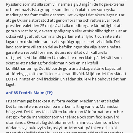
Ryssland som att alla som vill närma sig EU ingår i de högerextrema
och rent nazistiska grupper som finns på plats men som ryska
medier gärna framställer det som. Det viktiga i det akuta läget nu är
att ge Ukraina stort stöd att genomföra fria och rättvisa val, först
presidentvalet den 25 maj, så att alla medborgare får möjlighet att
göra sin röst hörd, oavsett språkgrupp eller etnisk tillhörighet. Det är
också viktigt att ett kommande parlament är lyhört och inte antar
lagar som diskriminerar en viss språkgrupp eller ett visst folk. Det
land som inte vill att en del av befolkningen ska vilja lämna måste
garantera respekt för minoriteters identitet och kulturella
rättigheter. Att konflikten i Ukraina har utvecklats på det sätt som
skett är ett nederlag för diplomatin och en insiktsfull
konflikthantering. Det EU borde göra är att skapa större kapacitet
att förebygga att konflikter eskalerar till våld. Miljöpartiet föreslår att
EU ska inrätta en civil fredskår. En sådan skulle vi ha behövt i det här
läget.
anf.85 Fredrik Malm (FP):
Fru talman! Jag besökte Kiev förra veckan. Majdan var ett slagfält.
Det fanns inte ens en sten på marken, allting var lera. Människor
högg ved. Det fanns tält. I tälten kunde man få information om hur
det gick för de människor som var sårade och som fick läkarvård
utomlands. Överallt låg det blommor till minne av dem som blev
dödade av Janukovytjs krypskyttar. Man satt på taken och sköt