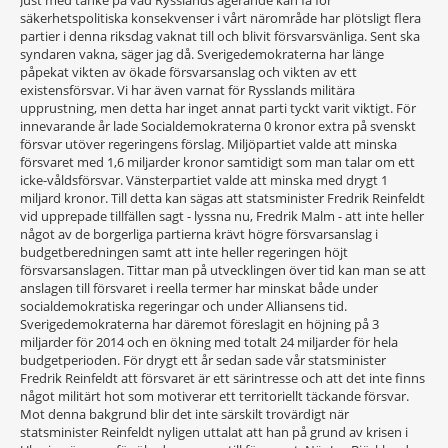
Just med tanke på vad Rysslands agerande kan få för
säkerhetspolitiska konsekvenser i vårt närområde har plötsligt flera
partier i denna riksdag vaknat till och blivit försvarsvänliga. Sent ska
syndaren vakna, säger jag då. Sverigedemokraterna har länge
påpekat vikten av ökade försvarsanslag och vikten av ett
existensförsvar. Vi har även varnat för Rysslands militära
upprustning, men detta har inget annat parti tyckt varit viktigt. För
innevarande år lade Socialdemokraterna 0 kronor extra på svenskt
försvar utöver regeringens förslag. Miljöpartiet valde att minska
försvaret med 1,6 miljarder kronor samtidigt som man talar om ett
icke-våldsförsvar. Vänsterpartiet valde att minska med drygt 1
miljard kronor. Till detta kan sägas att statsminister Fredrik Reinfeldt
vid upprepade tillfällen sagt - lyssna nu, Fredrik Malm - att inte heller
något av de borgerliga partierna krävt högre försvarsanslag i
budgetberedningen samt att inte heller regeringen höjt
försvarsanslagen. Tittar man på utvecklingen över tid kan man se att
anslagen till försvaret i reella termer har minskat både under
socialdemokratiska regeringar och under Alliansens tid.
Sverigedemokraterna har däremot föreslagit en höjning på 3
miljarder för 2014 och en ökning med totalt 24 miljarder för hela
budgetperioden. För drygt ett år sedan sade vår statsminister
Fredrik Reinfeldt att försvaret är ett särintresse och att det inte finns
något militärt hot som motiverar ett territoriellt täckande försvar.
Mot denna bakgrund blir det inte särskilt trovärdigt när
statsminister Reinfeldt nyligen uttalat att han på grund av krisen i