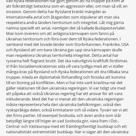
vad Ryska federationen har gjort genom att ha trupper på Krim är
att folkrättsligt beteckna som en aggression eller, om man så vill, en
invasion. Genom detta har Ryssland kränkt mängder av
internationella avtal och åtaganden som stipulerar att man ska
respektera andra länders territorium och integritet. Låt mig gärna
nämna speciellt ett avtal, nämligen det så kallade Budapestavtalet.
Man kom överens om att avlägsna kärnvapen som fanns på
Ukrainas territorium och föra över dem till Ryska federationen. I
samband med det lovade länder som Storbritannien, Frankrike, USA
och Ryssland att om bara Ukraina gav upp sina kärnvapen skulle
man respektera Ukrainas territoriella integritet. Detta avtal har
ryssarna helt flagrant brutit. Det ska naturligtvis kraftfullt fördömas.
Vi från Socialdemokraternas sida vill vara tydliga med att vi ställer
många krav på Ryssland och Ryska federationen att dra tillbaka sina
trupper, inleda en diplomatisk förhandling och försöka att komma
till en lösning på konflikten. Men vi har inte varit kravlösa när det
gäller relationen till den ukrainska regeringen. Vi var tidigt ute med
att påpeka att också Ukrainas regering har ett ansvar för att vara
inkluderande. Med det har vi menat att den ukrainska regeringen
måste representera hela den ukrainska befolkningen, också den
ryskspråkiga delen, också krimtatarer och så vidare. Tyvärr ser vi att
det finns partier, till exempel Svoboda, och även andra som står
betydligt längre till höger än vad Svoboda gör, växa fram i Öst-,
Central- och Västeuropa med ett främlingsfientligt budskap och ett
nationalistiskt extremistiskt budskap. När vi säger att den ukrainska