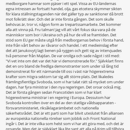
medborgare hamnar som pjäser i ett spel. Vissa av EU-ländernas
egna intressen av fortsatt handel, olja, gas etcetera skymmer sikten
för klara ställningstaganden när det gäller typ av sanktioner då brott
mot folkrätt sker. Och det är inte första gången. Det som skulle
behövas är, tror vi, någon form av trepartssamarbete. Det kommer
alla att vinna på. Fru talman! Jag vill att vårt fokus ska vara på de
människor som bor i Ukraina och på hur de vill se framtiden. Det
stöd som EU ger måste utgå från medborgarnas behov i första hand,
inte från vårt behov av råvaror och handel. I ett medieinslag efter
det att Janukovytj lagt benen på ryggen och gett sig av intervjuades
två personer från Majdan. De var oroliga och sade något i stil med:
"Vi vet inte om det var det här vi demonstrerade för." Självklart finns
det en oro bland de fredliga demonstranter som under så lång tid
demonstrerat för ett närmande till oss i väst när högerextrema
krafter som Högra sektorn tar sig allt större plats. Det likaledes
främlingsfientliga Svoboda, som vi har talat rätt så mycket om under
dagen, har fyra ministrar i den nya regeringen. Det oroar också mig.
Det är första gången sedan Francotiden som vi har klart
högerextrema ministrar i en regering i Europa. Dessutom har
Svoboda kontrollen över en del av den statliga våldsapparaten -
försvarsministeriet, riksåklagarämbetet och nationella
säkerhetsrådet. Det är ett parti som har blivit uteslutet från alliansen
av europeiska nationella rörelser som Jobbik och Front National
ingår i. Det är inte vilka som helst som vi har att göra med, och det är
oroande. Men det är självklart lika lite sant att alla på Krim vill tillhöra