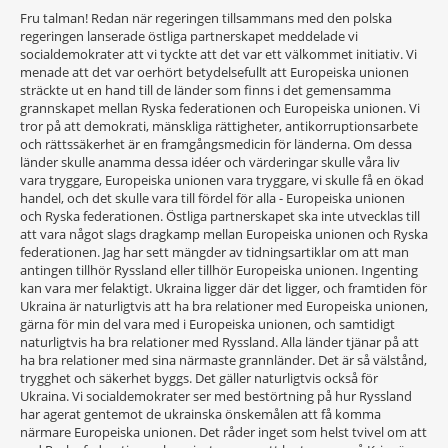
Fru talman! Redan när regeringen tillsammans med den polska
regeringen lanserade östliga partnerskapet meddelade vi
socialdemokrater att vi tyckte att det var ett välkommet initiativ. Vi
menade att det var oerhört betydelsefullt att Europeiska unionen
sträckte ut en hand till de länder som finns i det gemensamma
grannskapet mellan Ryska federationen och Europeiska unionen. Vi
tror på att demokrati, mänskliga rättigheter, antikorruptionsarbete
och rättssäkerhet är en framgångsmedicin för länderna. Om dessa
länder skulle anamma dessa idéer och värderingar skulle våra liv
vara tryggare, Europeiska unionen vara tryggare, vi skulle få en ökad
handel, och det skulle vara till fördel för alla - Europeiska unionen
och Ryska federationen. Östliga partnerskapet ska inte utvecklas till
att vara något slags dragkamp mellan Europeiska unionen och Ryska
federationen. Jag har sett mängder av tidningsartiklar om att man
antingen tillhör Ryssland eller tillhör Europeiska unionen. Ingenting
kan vara mer felaktigt. Ukraina ligger där det ligger, och framtiden för
Ukraina är naturligtvis att ha bra relationer med Europeiska unionen,
gärna för min del vara med i Europeiska unionen, och samtidigt
naturligtvis ha bra relationer med Ryssland. Alla länder tjänar på att
ha bra relationer med sina närmaste grannländer. Det är så välstånd,
trygghet och säkerhet byggs. Det gäller naturligtvis också för
Ukraina. Vi socialdemokrater ser med bestörtning på hur Ryssland
har agerat gentemot de ukrainska önskemålen att få komma
närmare Europeiska unionen. Det råder inget som helst tvivel om att