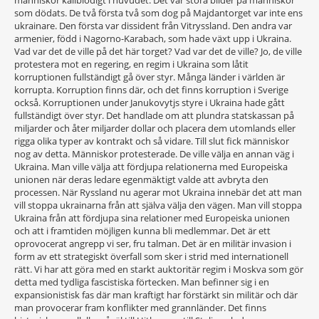
människor kallblodigt i huvudet. Det var stora bilder på människor
som dödats. De två första två som dog på Majdantorget var inte ens
ukrainare. Den första var dissident från Vitryssland. Den andra var
armenier, född i Nagorno-Karabach, som hade växt upp i Ukraina.
Vad var det de ville på det här torget? Vad var det de ville? Jo, de ville
protestera mot en regering, en regim i Ukraina som låtit
korruptionen fullständigt gå över styr. Många länder i världen är
korrupta. Korruption finns där, och det finns korruption i Sverige
också. Korruptionen under Janukovytjs styre i Ukraina hade gått
fullständigt över styr. Det handlade om att plundra statskassan på
miljarder och åter miljarder dollar och placera dem utomlands eller
rigga olika typer av kontrakt och så vidare. Till slut fick människor
nog av detta. Människor protesterade. De ville välja en annan väg i
Ukraina. Man ville välja att fördjupa relationerna med Europeiska
unionen när deras ledare egenmäktigt valde att avbryta den
processen. När Ryssland nu agerar mot Ukraina innebär det att man
vill stoppa ukrainarna från att själva välja den vägen. Man vill stoppa
Ukraina från att fördjupa sina relationer med Europeiska unionen
och att i framtiden möjligen kunna bli medlemmar. Det är ett
oprovocerat angrepp vi ser, fru talman. Det är en militär invasion i
form av ett strategiskt överfall som sker i strid med internationell
rätt. Vi har att göra med en starkt auktoritär regim i Moskva som gör
detta med tydliga fascistiska förtecken. Man befinner sig i en
expansionistisk fas där man kraftigt har förstärkt sin militär och där
man provocerar fram konflikter med grannländer. Det finns