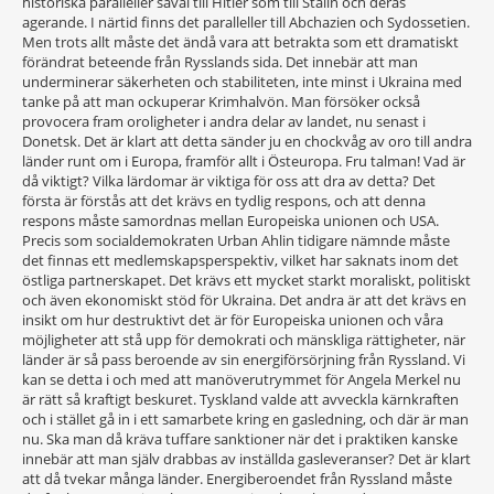
historiska paralleller såväl till Hitler som till Stalin och deras
agerande. I närtid finns det paralleller till Abchazien och Sydossetien.
Men trots allt måste det ändå vara att betrakta som ett dramatiskt
förändrat beteende från Rysslands sida. Det innebär att man
underminerar säkerheten och stabiliteten, inte minst i Ukraina med
tanke på att man ockuperar Krimhalvön. Man försöker också
provocera fram oroligheter i andra delar av landet, nu senast i
Donetsk. Det är klart att detta sänder ju en chockvåg av oro till andra
länder runt om i Europa, framför allt i Östeuropa. Fru talman! Vad är
då viktigt? Vilka lärdomar är viktiga för oss att dra av detta? Det
första är förstås att det krävs en tydlig respons, och att denna
respons måste samordnas mellan Europeiska unionen och USA.
Precis som socialdemokraten Urban Ahlin tidigare nämnde måste
det finnas ett medlemskapsperspektiv, vilket har saknats inom det
östliga partnerskapet. Det krävs ett mycket starkt moraliskt, politiskt
och även ekonomiskt stöd för Ukraina. Det andra är att det krävs en
insikt om hur destruktivt det är för Europeiska unionen och våra
möjligheter att stå upp för demokrati och mänskliga rättigheter, när
länder är så pass beroende av sin energiförsörjning från Ryssland. Vi
kan se detta i och med att manöverutrymmet för Angela Merkel nu
är rätt så kraftigt beskuret. Tyskland valde att avveckla kärnkraften
och i stället gå in i ett samarbete kring en gasledning, och där är man
nu. Ska man då kräva tuffare sanktioner när det i praktiken kanske
innebär att man själv drabbas av inställda gasleveranser? Det är klart
att då tvekar många länder. Energiberoendet från Ryssland måste