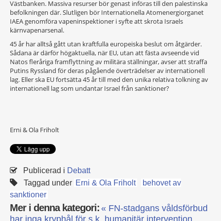
Västbanken. Massiva resurser bör genast införas till den palestinska
befolkningen där. Slutligen bör Internationella Atomenergiorganet
IAEA genomföra vapeninspektioner i syfte att skrota Israels
kärnvapenarsenal.
45 år har alltså gått utan kraftfulla europeiska beslut om åtgärder.
Sådana är därför högaktuella, när EU, utan att fästa avseende vid
Natos fleråriga framflyttning av militära ställningar, avser att straffa
Putins Ryssland för deras pågående överträdelser av internationell
lag. Eller ska EU fortsätta 45 år till med den unika relativa tolkning av
internationell lag som undantar Israel från sanktioner?
Erni & Ola Friholt
Publicerad i
Debatt
Taggad under
Erni & Ola Friholt
behovet av
sanktioner
Mer i denna kategori:
« FN-stadgans våldsförbud
har inga kryphål för s.k. humanitär intervention,