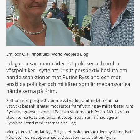
Erni och Ola Friholt
Bild: World People's Blog
I dagarna sammanträder EU-politiker och andra
västpolitiker i syfte att ur sitt perspektiv besluta om
handelssanktioner mot Putins Ryssland och mot
enskilda politiker och militärer som är medansvariga i
händelserna på Krim.
Sett ur ryskt perspektiv borde väl världssamfundet redan ha
uttryckt betänkligheter mot Natos framflyttning av militärbaser runt
Ryssland gränser, senast i Baltiska staterna och Polen. När Ukraina
stod i tur sa Ryssland ensamt stopp. Sedan en månad agerar
Ryssland i strid med internationell lag.
Med ytterst få undantag förtigs det ryska perspektivet systematiskt i
våra eter- och pappersmedia. Dessutom talas det om ryska