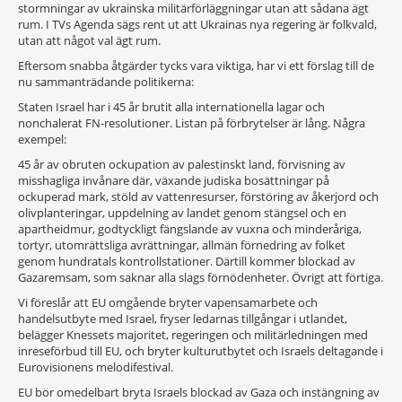
stormningar av ukrainska militärförläggningar utan att sådana ägt
rum. I TVs Agenda sägs rent ut att Ukrainas nya regering är folkvald,
utan att något val ägt rum.
Eftersom snabba åtgärder tycks vara viktiga, har vi ett förslag till de
nu sammanträdande politikerna:
Staten Israel har i 45 år brutit alla internationella lagar och
nonchalerat FN-resolutioner. Listan på förbrytelser är lång. Några
exempel:
45 år av obruten ockupation av palestinskt land, förvisning av
misshagliga invånare där, växande judiska bosättningar på
ockuperad mark, stöld av vattenresurser, förstöring av åkerjord och
olivplanteringar, uppdelning av landet genom stängsel och en
apartheidmur, godtyckligt fängslande av vuxna och minderåriga,
tortyr, utomrättsliga avrättningar, allmän förnedring av folket
genom hundratals kontrollstationer. Därtill kommer blockad av
Gazaremsam, som saknar alla slags förnödenheter. Övrigt att förtiga.
Vi föreslår att EU omgående bryter vapensamarbete och
handelsutbyte med Israel, fryser ledarnas tillgångar i utlandet,
belägger Knessets majoritet, regeringen och militärledningen med
inreseförbud till EU, och bryter kulturutbytet och Israels deltagande i
Eurovisionens melodifestival.
EU bör omedelbart bryta Israels blockad av Gaza och instängning av