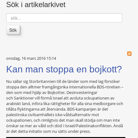
Sök i artikelarkivet
sök...
Sök
onsdag, 16 mars 2016 15:14
Kan man stoppa en bojkott?
Nu sällar sig Storbritannien till de länder som med lag försöker
stoppa den alltmer framgångsrika internationella BDS-rörelsen –
den som med hjälp av Bojkotter, Desinvesteringar
och Sanktioner vill förmå Israel att avsluta ockupationen av
arabiskt land, införa lika rättigheter för alla sina medborgare och
tillåta flyktingarna att återvända. BDS-kampanjen är det
palestinska civilsamhällets icke-våldsalternativ mot
ockupationen, och rimligtvis det man skall stödja om man inte
önskar se mer av våld och död i Israel/Palestinakonflikten. Ändå
är det detta initiativ som nu sätts under press.