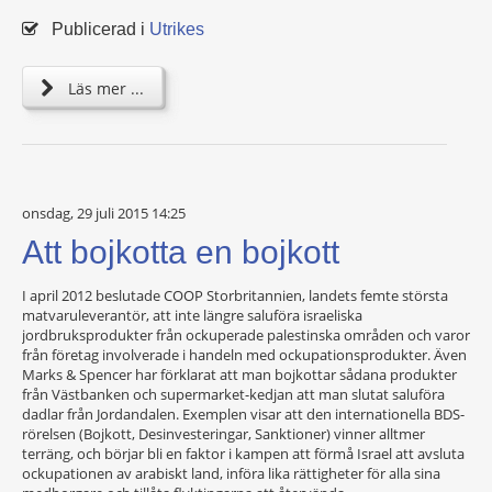
Publicerad i
Utrikes
Läs mer ...
onsdag, 29 juli 2015 14:25
Att bojkotta en bojkott
I april 2012 beslutade COOP Storbritannien, landets femte största
matvaruleverantör, att inte längre saluföra israeliska
jordbruksprodukter från ockuperade palestinska områden och varor
från företag involverade i handeln med ockupationsprodukter. Även
Marks & Spencer har förklarat att man bojkottar sådana produkter
från Västbanken och supermarket-kedjan att man slutat saluföra
dadlar från Jordandalen. Exemplen visar att den internationella BDS-
rörelsen (Bojkott, Desinvesteringar, Sanktioner) vinner alltmer
terräng, och börjar bli en faktor i kampen att förmå Israel att avsluta
ockupationen av arabiskt land, införa lika rättigheter för alla sina