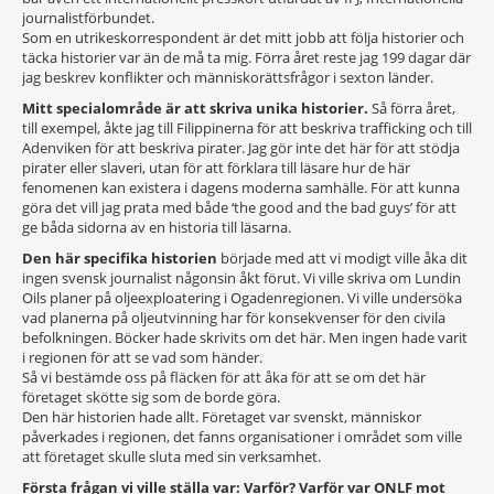
journalistförbundet.
Som en utrikeskorrespondent är det mitt jobb att följa historier och
täcka historier var än de må ta mig. Förra året reste jag 199 dagar där
jag beskrev konflikter och människorättsfrågor i sexton länder.
Mitt specialområde är att skriva unika historier.
Så förra året,
till exempel, åkte jag till Filippinerna för att beskriva trafficking och till
Adenviken för att beskriva pirater. Jag gör inte det här för att stödja
pirater eller slaveri, utan för att förklara till läsare hur de här
fenomenen kan existera i dagens moderna samhälle. För att kunna
göra det vill jag prata med både ‘the good and the bad guys’ för att
ge båda sidorna av en historia till läsarna.
Den här specifika historien
började med att vi modigt ville åka dit
ingen svensk journalist någonsin åkt förut. Vi ville skriva om Lundin
Oils planer på oljeexploatering i Ogadenregionen. Vi ville undersöka
vad planerna på oljeutvinning har för konsekvenser för den civila
befolkningen. Böcker hade skrivits om det här. Men ingen hade varit
i regionen för att se vad som händer.
Så vi bestämde oss på fläcken för att åka för att se om det här
företaget skötte sig som de borde göra.
Den här historien hade allt. Företaget var svenskt, människor
påverkades i regionen, det fanns organisationer i området som ville
att företaget skulle sluta med sin verksamhet.
Första frågan vi ville ställa var: Varför? Varför var ONLF mot