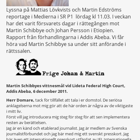
Lyssna på Mattias Lövkvists och Martin Edströms
reportage i Medierna i SR P1 lördag kl 11.03. I veckan
har det varit försvarets dagar i rättegången mot
Martin Schibbye och Johan Persson i Etiopien.
Rapport från förhandlingarna i Addis Abeba. Vi får
höra vad Martin Schibbye sa under sitt anförande i
rättssalen.
Martin Schibbyes vittnesmål vid Lideta Federal High Court,
Addis Abeba, 6 december 2011.
Herr Domare,
tack för tillfället att tala i er domstol. De seriösa
anklagelserna mot mig gör att de här orden är några av de viktigaste
i mitt liv.
Först vill jag introducera mig steg för steg för att sen implementera
resten av berättelsen.
Jag är en känd och etablerad journalist. Jag är medlem av Svenska
journalistförbundet och jag bär med mig ett svenskt presskort. Jag
bär även ett internationellt presskort utfärdat av IFJ, Internationella