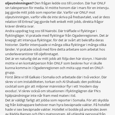
oljeutvinningen?
Den frågan ledde oss till London. Där har ONLF
sin talesperson för media. Vi mötte honom där i mars för en intervju.
Jag gjorde mitt jobb som reporter där. Varför var ONLF mot
oljeutvinningen, varför ville de inte skriva på fredsavtalet, vad är dess
relation till Eritrea? Jag gjorde helt enkelt mitt jobb, direkta frågor
kräver direkta svar.
Andra uppdrag tog oss till Nairobi. Där träffade vi flyktingar i
flyktingläger. Vi pratade med flyktingar från Ogadenregionen. Det är
knepigt att intervjua flyktingar, för det är svårt att bekräfta deras
historier. Därför intervjuade vi många olika flyktingar i många olika
länder. Vi pratade också med före detta arbetare som arbetat hos
underleverantörer till oljeföretaget.
Det är en naturlig del av mitt jobb att följa den här storyn. I Nairobi
mötte vi en kontaktperson från ONLF som beskrev hur vi skulle
kunna komma in i Ogadenregionen och möta upp med en ONLF-
grupp.
Först åkte vi till Galkaio i Somalia och arbetade där i två veckor. Där
skrev vi om instabiliteten, torkan och Al-Shabaab; den politiska
cocktail som gör att miljoner människor flyr i ett ‘modern day
exodus’. Vi skrev också om situationen i flyktinglägren där FN:s
hjälpsändningar inte når fram med maten i tid.
Det är väldigt farligt att jobba som reporter i Somalia. För att skydda
sig från kidnappare behöver man hyra beväpnade vakter. På hotellet
hade vi sex beväpnade vakter. Hotellet vi bodde på användes även
av Rädda Barnen och FN:s matprogram. All utländsk personal från