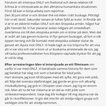
Förutom att intervjua ONLF om fredsvtal och deras relation till
Eritrea är vi intresserade av den allmänna humanitära situationen.
Först då kan vi börja arbeta som reportrar.
Den 30 juni sitter vi och dricker thé vid elden i tätt buskage. Plötsligt
hör vi ett skott. Sekunder senare är luften fylld av kulor. Vi förstår att
vi är in en eldstrid mellan ONLF och den Etiopiska armén. Något har
gått hemskt fel. Vi har planerat sedan tidigare att omedelbart
överlämna oss till den etiopiska armén om vi stöter på dem. Men det
är svårt att tala genom kulorna. Vi flyr genom buskaget, så fort vi når
öppen terräng och får kontakt med etiopiska soldater slutar de
genast att skjuta mot ONLF. Vi hade tagit av oss tröjorna för att visa
att vi var vita och när vi kom ut ur buskarna arresterade de oss. Jag
vill tacka professionaliteten hos Etiopiens väpnade styrkor för att jag
är vid liv idag.
Efter arresteringen blev vi intervjuade av ett filmteam
om
varför vi var med ONLF. Vi berättade samma historia för dem som
jag berättar här idag och som vi berättat för lokal polis.
Herr domare, jag kom till Etiopien med ett syfte. Att göra mitt jobb,
att följa det svenska oljeföretaget. Jag gjorde en grov och allvarlig
misskalkylering, jag gick in i Etiopien utan visum. Jag tog en enorm
risk. Men att ta de här riskerna är en del av mitt jobb som
utrikeskorrespondent. Varje dag blir kollegor till mig skjutna när de
går in i konfliktzoner. Vi gör det inte för att stödja någon grupp och
verkligen inte för att stödja terrorism.