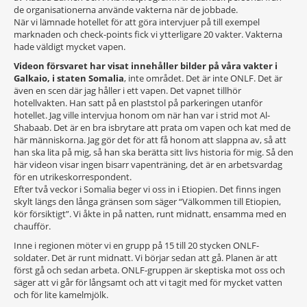
de organisationerna använde vakterna när de jobbade.
När vi lämnade hotellet för att göra intervjuer på till exempel
marknaden och check-points fick vi ytterligare 20 vakter. Vakterna
hade väldigt mycket vapen.
Videon försvaret har visat innehåller bilder på våra vakter i
Galkaio, i staten Somalia
, inte området. Det är inte ONLF. Det är
även en scen där jag håller i ett vapen. Det vapnet tillhör
hotellvakten. Han satt på en plaststol på parkeringen utanför
hotellet. Jag ville intervjua honom om när han var i strid mot Al-
Shabaab. Det är en bra isbrytare att prata om vapen och kat med de
här människorna. Jag gör det för att få honom att slappna av, så att
han ska lita på mig, så han ska berätta sitt livs historia för mig. Så den
här videon visar ingen bisarr vapenträning, det är en arbetsvardag
för en utrikeskorrespondent.
Efter två veckor i Somalia beger vi oss in i Etiopien. Det finns ingen
skylt längs den långa gränsen som säger “Välkommen till Etiopien,
kör försiktigt”. Vi åkte in på natten, runt midnatt, ensamma med en
chaufför.
Inne i regionen möter vi en grupp på 15 till 20 stycken ONLF-
soldater. Det är runt midnatt. Vi börjar sedan att gå. Planen är att
först gå och sedan arbeta. ONLF-gruppen är skeptiska mot oss och
säger att vi går för långsamt och att vi tagit med för mycket vatten
och för lite kamelmjölk.