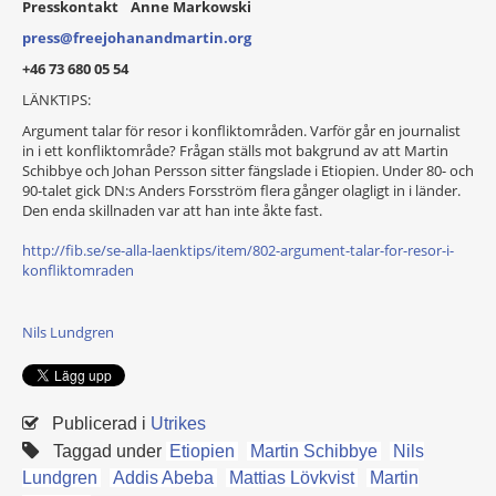
Presskontakt Anne Markowski
press@freejohanandmartin.org
+46 73 680 05 54
LÄNKTIPS:
Argument talar för resor i konfliktområden. Varför går en journalist
in i ett konfliktområde? Frågan ställs mot bakgrund av att Martin
Schibbye och Johan Persson sitter fängslade i Etiopien. Under 80- och
90-talet gick DN:s Anders Forsström flera gånger olagligt in i länder.
Den enda skillnaden var att han inte åkte fast.
http://fib.se/
se-alla-laenktips/item/
802-argument-talar-for-resor-i-
konfliktomraden
Nils Lundgren
Publicerad i
Utrikes
Taggad under
Etiopien
Martin Schibbye
Nils
Lundgren
Addis Abeba
Mattias Lövkvist
Martin