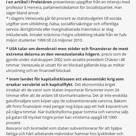
I en artikel i Proletären
presenteras uppgifter från en intervju med
professor E Herrera, parlamentsledamot för Socialistpartiet. Han
säger bland annat:
* I dagens Venezuela går 60 procent av statsbudgeten till sociala
utgifter som utbildning, hälsa, socialförsäkringar och offentliga
service. Bortglömda eller marginaliserade människor är idag
inkluderade. Antalet inskrivna i högre utbildning ökade från en halv
miljon studenter 1999 till 2,6 miljoner 2010.
* USA talar om demokrati men stöder och finansierar de mest
extrema delarna av den venezuelanska högern
, precis som de
gjorde under statskuppen 2002 som avsatte president Chávez i 48
timmar. Venezuela är utsatt för en blockad gällande köp av militär
utrustning och en finansiell blockad.
* Inom landet för kapitalistklassen ett ekonomiskt krig som
orsakar varubrist och kapitalflykt.
Det ekonomiska kriget
innebär att de varor som staten importerar försvinner inom 24
timmar efter att de anlänt till stormarknaderna. Det är inte enskilda
gatuförsäljare som köper upp de subventionerade varorna. Bakom
allt finns finansiärer med pengar nog köpa upp ett helt köpcentrum
på några timmar. När butikshyllorna gapar tomma och varorna säljs
på gatan till mycket högre priser kan vinsterna uppgå till 1000
procent.
Basvaror och livsmedel som staten subventionerar för att hjälpa
fattiga och hårt arbetande människor hamnar hos lyxkliniker och