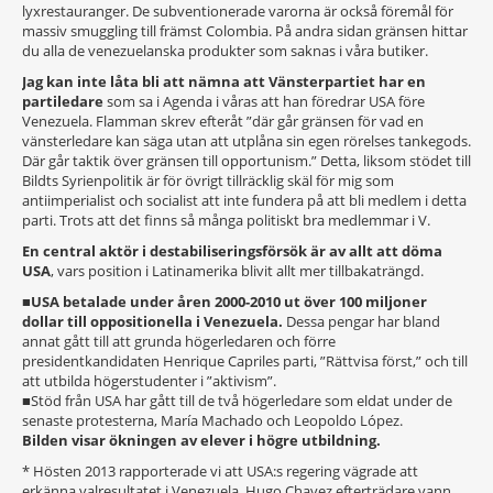
lyxrestauranger. De subventionerade varorna är också föremål för
massiv smuggling till främst Colombia. På andra sidan gränsen hittar
du alla de venezuelanska produkter som saknas i våra butiker.
Jag kan inte låta bli att nämna att Vänsterpartiet har en
partiledare
som sa i Agenda i våras att han föredrar USA före
Venezuela. Flamman skrev efteråt ”där går gränsen för vad en
vänsterledare kan säga utan att utplåna sin egen rörelses tankegods.
Där går taktik över gränsen till opportunism.” Detta, liksom stödet till
Bildts Syrienpolitik är för övrigt tillräcklig skäl för mig som
antiimperialist och socialist att inte fundera på att bli medlem i detta
parti. Trots att det finns så många politiskt bra medlemmar i V.
En central aktör i destabiliseringsförsök är av allt att döma
USA
, vars position i Latinamerika blivit allt mer tillbakaträngd.
■
USA betalade under åren 2000-2010 ut över 100 miljoner
dollar till oppositionella i Venezuela.
Dessa pengar har bland
annat gått till att grunda högerledaren och förre
presidentkandidaten Henrique Capriles parti, ”Rättvisa först,” och till
att utbilda högerstudenter i ”aktivism”.
■Stöd från USA har gått till de två högerledare som eldat under de
senaste protesterna, María Machado och Leopoldo López.
Bilden visar ökningen av elever i högre utbildning.
* Hösten 2013 rapporterade vi att USA:s regering vägrade att
erkänna valresultatet i Venezuela. Hugo Chavez efterträdare vann