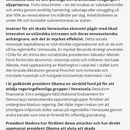
oljepriserna.
Trots vissa brister – en del orsakas av valutakontroller
och andra genom avsiktlig hamstring, sabotage eller smuggling så
äter 95% av venezuelaner tre måltider per dag. Arbetslösheten är
under 6% och bostäder subventioneras av staten.
Insatser för att skada Venezuelas ekonomi pågår med ökad
intensitet av utländska intressen och deras venezuelanska
anhängnare, och det är mycket effektivt.
Detta sociala
missnöjet kapitaliseras av USA-stödda organisationer och av de som
vill ha regimskifte i Venezuela. En mycket liknande strategi användes
i Chile för att störta den socialistiske presidenten Salvador Allende.
Först förstördes ekonomin, missnöje växte och militären störtade
Allende, med uppbackning av Washington i varje led. I stället kom
den brutale diktaturen general Pinochet som torterade och
mördade tusentals och tvingade tiotusentals människor i exil.
I år godkände president Obama en särskild fond på för att
stödja regeringsfientliga grupper i Venezuela.
Dessutom
finansierar CIA:s avläggare NED (National Endowment for
Democracy) venezuelanska oppositionsgrupper försöker att
undergräva Maduro regering. Det råder ingen tvekan om att
ytterligare miljontals dollar satsas på regimskifte i Venezuela genom
andra kanaler som inte är föremål för offentlig granskning.
President Maduro har fördömt dessa attacker och har direkt
uppmanat president Obama att sluta att skada