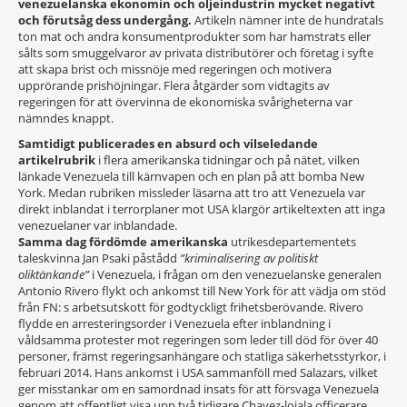
venezuelanska ekonomin och oljeindustrin mycket negativt
och förutsåg dess undergång.
Artikeln nämner inte de hundratals
ton mat och andra konsumentprodukter som har hamstrats eller
sålts som smuggelvaror av privata distributörer och företag i syfte
att skapa brist och missnöje med regeringen och motivera
upprörande prishöjningar. Flera åtgärder som vidtagits av
regeringen för att övervinna de ekonomiska svårigheterna var
nämndes knappt.
Samtidigt publicerades en absurd och vilseledande
artikelrubrik
i flera amerikanska tidningar och på nätet, vilken
länkade Venezuela till kärnvapen och en plan på att bomba New
York. Medan rubriken missleder läsarna att tro att Venezuela var
direkt inblandat i terrorplaner mot USA klargör artikeltexten att inga
venezuelaner var inblandade.
Samma dag fördömde amerikanska
utrikesdepartementets
taleskvinna Jan Psaki påstådd
”kriminalisering av politiskt
oliktänkande”
i Venezuela, i frågan om den venezuelanske generalen
Antonio Rivero flykt och ankomst till New York för att vädja om stöd
från FN: s arbetsutskott för godtyckligt frihetsberövande. Rivero
flydde en arresteringsorder i Venezuela efter inblandning i
våldsamma protester mot regeringen som leder till död för över 40
personer, främst regeringsanhängare och statliga säkerhetsstyrkor, i
februari 2014. Hans ankomst i USA sammanföll med Salazars, vilket
ger misstankar om en samordnad insats för att försvaga Venezuela
genom att offentligt visa upp två tidigare Chavez-lojala officerare,