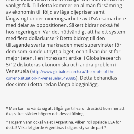
vanligt folk. Till detta kommer en allmän försämring
av ekonomin till följd av låga oljepriser samt
långvarigt undermineringsarbete av USA i samarbete
med delar av oppositionen. Säkert bidrar också fel
hos regeringen. Var det nödvändigt att ha ett system
med flera dollarkurser? Detta bidrog till den
tilltagande svarta marknaden med supervinster för
dem som kunde utnyttja läget, och till varubrist för
majoriteten. I en intressant artikel i Globalresearch
5/12 diskuteras ekonomiska och andra problem i
Venezuela (
http://www.globalresearch.ca/the-roots-of-the-
). Detta behandlas
current-situation-in-venezuela/5493885
dock inte i detta redan långa blogginlägg.
* Man kan nu vänta sig att tillgångar till varor drastiskt kommer att
öka, vilket stärker högern och dess ställning.
* Högern vann också valet i Argentina. Vilken roll spelade USA för
detta? Vilka fel gjorde Argentinas tidigare styrande parti?