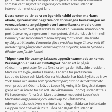
som har vänt sig mot sin regering och aktivt söker utländsk
intervention mot sitt eget land.
Dessa exempel är bara en ögonblicksbild av den markant
ökade, systematiskt negativa och förvrängda bevakningen av
venezuelanska angelägenheter i amerikanska medier
, som
målar en överdrivet dyster bild av landets nuvarande situation och
porträtterar regeringen som inkompetent, diktatorisk och kriminell.
Denna typ av samordnad mediakampanj mot Venezuela är inte
ny.
Så porträtterades Venezuelas förre president Hugo Chavez, vald till
president fyra gånger med överväldigande majoritet, som en tyrannisk
diktator som förstör landet.
Tidpunkten för Leamsy Salazars uppmärksammade ankomst i
Washington är inte en tillfällighet
. Sedan ett år pågår
våldsamma protester för att försöka tvinga den folkvalde president
Maduro att avgå (Jämför Ukraina). Ledarna för protesterna,
Leopoldo López och María Corina Machado, har båda hyllats av New
York Times och andra som
”frihetskämpar”, ”sanna demokrater”
etc.
Även president Obama krävde Lopez frigivning från fängelset (Lopez
greps och är åtalad för sin roll i de våldsamma uppror) under ett tal i
FN i september förra året. Man utelämnar medvetet Lopez’ och
Machados engagemang och ledarskap för våldsamma,
odemokratiska och även kriminella handlingar. Båda var inblandade
i kuppen mot Chavez år 2002. Båda har illegalt fått utländsk