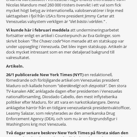
Nicolas Manduro med 260 000 rösters övervikt i ett val som fick
mycket högt betyg av internationella, valobservatörer i linje med
iakttagelsen i fjol från USA:s förre president Jimmy Carter att
Venezuelas valsystem verkligen är
”det bästa i världen.”
.
Vi kunde här i februari meddela
att undermineringsarbetet
fortsätter enligt en artikel i Counterpunch av Eva Golinger, som
skrivit boken
”The Chavez code”
Hon menade att en statskupp var
under uppsegling i Venezuela. Det blev ingen statskupp. Artikeln är
dock mycket intressant som en mer detaljerad bakgrund till
valresultatet.
Artikeln.
26/1 publicerade New York Times (NYT)
en redaktionell,
förnedrande och förlöjligande artikel om Venezuelas president
Maduro och kallade honom
”oberäkneligt och despotisk”.
Den stora
TV-kanalen ABC anklagade dagen efter presidenten i Venezuelas
nationalförsamling, Diosdado Cabello, den mest inflytelserika
politiker efter Maduro, för att vara en narkotikalangare. Denna
anklagelse härrör från en tidigare venezuelansk presidentvaktofficer,
Leasmy Salazar, som rekryterades av den amerikanska Drug
Enforcement Agency (DEA), och som nu är en förgrundsfigur i
Washingtons krig mot Venezuela.
Två dagar senare beskrev New York Times på första sidan den