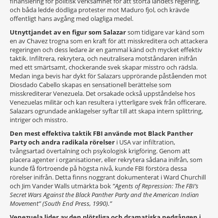
finansiering för politisk verksamhet för att störta landets regering,
och båda ledde dödliga protester mot Maduro fjol, och krävde
offentligt hans avgång med olagliga medel.
Utnyttjandet av en figur som Salazar
som tidigare var känd som
en av Chavez trogna som en kraft för att misskreditera och attackera
regeringen och dess ledare är en gammal känd och mycket effektiv
taktik. Infiltrera, rekrytera, och neutralisera motståndaren inifrån
med ett smärtsamt, chockerande svek skapar misstro och rädsla.
Medan inga bevis har dykt för Salazars upprörande påståenden mot
Diosdado Cabello skapas en sensationell berättelse som
misskrediterar Venezuela. Det orsakade också uppståndelse hos
Venezuelas militär och kan resultera i ytterligare svek från officerare.
Salazars ogrundade anklagelser syftar till att skapa intern splittring,
intriger och misstro.
Den mest effektiva taktik FBI använde mot Black Panther
Party och andra radikala rörelser
i USA var infiltration,
tvångsartad övertalning och psykologisk krigföring. Genom att
placera agenter i organisationer, eller rekrytera sådana inifrån, som
kunde få förtroende på högsta nivå, kunde FBI förstöra dessa
rörelser inifrån. Detta finns noggrant dokumenterat i Ward Churchill
och Jim Vander Walls utmärkta bok
”Agents of Repression: The FBI’s
Secret Wars Against the Black Panther Party and the American Indian
Movement” (South End Press, 1990).”
Venezuela lider av den plötsliga och dramatiska nedgången i