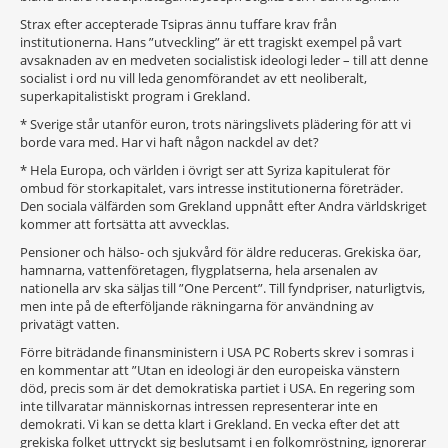
Strax efter accepterade Tsipras ännu tuffare krav från
institutionerna. Hans ”utveckling” är ett tragiskt exempel på vart
avsaknaden av en medveten socialistisk ideologi leder – till att denne
socialist i ord nu vill leda genomförandet av ett neoliberalt,
superkapitalistiskt program i Grekland.
* Sverige står utanför euron, trots näringslivets plädering för att vi
borde vara med. Har vi haft någon nackdel av det?
* Hela Europa, och världen i övrigt ser att Syriza kapitulerat för
ombud för storkapitalet, vars intresse institutionerna företräder.
Den sociala välfärden som Grekland uppnått efter Andra världskriget
kommer att fortsätta att avvecklas.
Pensioner och hälso- och sjukvård för äldre reduceras. Grekiska öar,
hamnarna, vattenföretagen, flygplatserna, hela arsenalen av
nationella arv ska säljas till ”One Percent”. Till fyndpriser, naturligtvis,
men inte på de efterföljande räkningarna för användning av
privatägt vatten.
Förre biträdande finansministern i USA PC Roberts skrev i somras i
en kommentar att ”Utan en ideologi är den europeiska vänstern
död, precis som är det demokratiska partiet i USA. En regering som
inte tillvaratar människornas intressen representerar inte en
demokrati. Vi kan se detta klart i Grekland. En vecka efter det att
grekiska folket uttryckt sig beslutsamt i en folkomröstning, ignorerar