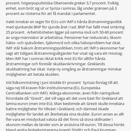
procent, högerpopulistiska Oberoende greker 3,7 procent. Folklig
enhet, som bröt sig ut ur Syriza i somras, låg under gränsen på 3
procent av rösterna för att få mandat i parlamentet.
Valet innebär en seger för EU:s och IMF:s hårda åtstramningspolitik
med sjunkande BNP för sjunde året i rad. BNP har fallit med omkring
25 procent . Arbetslösheten ligger på samma nivå och 50-60 procent
av unga människor är arbetslösa. Pensioner har reducerats, liksom
hälso- och sjukvården. Självmord och olika hälsoproblem har ökat.
IMF står bakom åtstramningspolitiken, trots att IMF:s ekonomer har
sagt att tidigare åtstramningsåtgärder har visat sig vara ett misstag.
Men IMF har i somras riktat kritik mot EU för alltför hårda
åtstramningar och föreslår skuldavskrivningar. Greklands
skuldsättning har ökat. Varje ny omgång av åtstramningar minskar
möjligheten att betala skulden.
Vid folkomröstning i juni stödde 61 procent Syrizas förslag till att
säga nej till kraven från institutionerna (EU, Europeiska
Centralbanken och IMF). Många ekonomer, även från näringslivet
förordade då ”Grexit”, det vill säga att det vore bäst för Grekland att
lämna euron (men inte EU). Man bedömde att Grexit skulle innebära
bättre möjligheter för tillväxt i Grekland, och därmed ökade
möjligheter för landet att återbetala sina skulder. Euron anses av allt
fler vara en misslyckad valuta då det finns så stora skillnader i
ekonom mellan de länder som är anslutna till euron. Till dessa hörde
bland andra Nobelpristagarna Joseph Stiglitz och Paul Krugman.