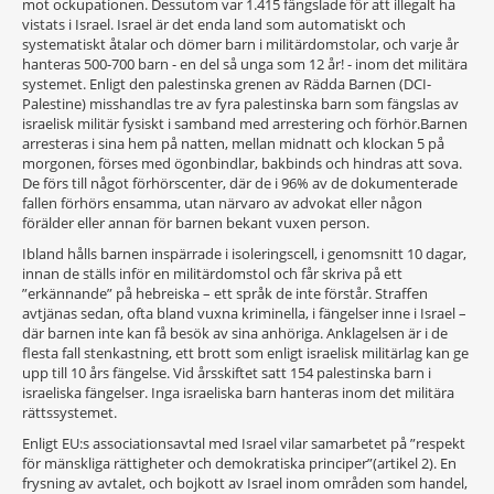
mot ockupationen. Dessutom var 1.415 fängslade för att illegalt ha
vistats i Israel. Israel är det enda land som automatiskt och
systematiskt åtalar och dömer barn i militärdomstolar, och varje år
hanteras 500-700 barn - en del så unga som 12 år! - inom det militära
systemet. Enligt den palestinska grenen av Rädda Barnen (DCI-
Palestine) misshandlas tre av fyra palestinska barn som fängslas av
israelisk militär fysiskt i samband med arrestering och förhör.Barnen
arresteras i sina hem på natten, mellan midnatt och klockan 5 på
morgonen, förses med ögonbindlar, bakbinds och hindras att sova.
De förs till något förhörscenter, där de i 96% av de dokumenterade
fallen förhörs ensamma, utan närvaro av advokat eller någon
förälder eller annan för barnen bekant vuxen person.
Ibland hålls barnen inspärrade i isoleringscell, i genomsnitt 10 dagar,
innan de ställs inför en militärdomstol och får skriva på ett
”erkännande” på hebreiska – ett språk de inte förstår. Straffen
avtjänas sedan, ofta bland vuxna kriminella, i fängelser inne i Israel –
där barnen inte kan få besök av sina anhöriga. Anklagelsen är i de
flesta fall stenkastning, ett brott som enligt israelisk militärlag kan ge
upp till 10 års fängelse. Vid årsskiftet satt 154 palestinska barn i
israeliska fängelser. Inga israeliska barn hanteras inom det militära
rättssystemet.
Enligt EU:s associationsavtal med Israel vilar samarbetet på ”respekt
för mänskliga rättigheter och demokratiska principer”(artikel 2). En
frysning av avtalet, och bojkott av Israel inom områden som handel,