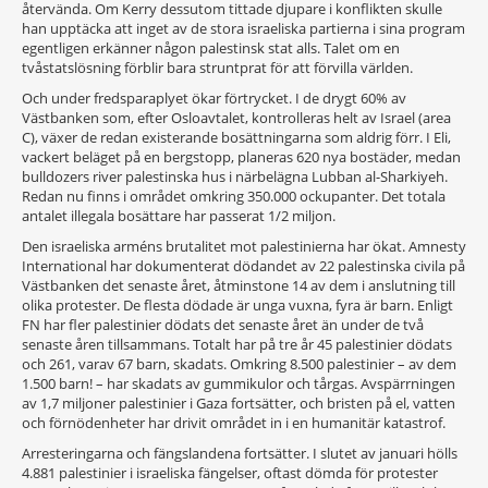
återvända. Om Kerry dessutom tittade djupare i konflikten skulle
han upptäcka att inget av de stora israeliska partierna i sina program
egentligen erkänner någon palestinsk stat alls. Talet om en
tvåstatslösning förblir bara struntprat för att förvilla världen.
Och under fredsparaplyet ökar förtrycket. I de drygt 60% av
Västbanken som, efter Osloavtalet, kontrolleras helt av Israel (area
C), växer de redan existerande bosättningarna som aldrig förr. I Eli,
vackert beläget på en bergstopp, planeras 620 nya bostäder, medan
bulldozers river palestinska hus i närbelägna Lubban al-Sharkiyeh.
Redan nu finns i området omkring 350.000 ockupanter. Det totala
antalet illegala bosättare har passerat 1/2 miljon.
Den israeliska arméns brutalitet mot palestinierna har ökat. Amnesty
International har dokumenterat dödandet av 22 palestinska civila på
Västbanken det senaste året, åtminstone 14 av dem i anslutning till
olika protester. De flesta dödade är unga vuxna, fyra är barn. Enligt
FN har fler palestinier dödats det senaste året än under de två
senaste åren tillsammans. Totalt har på tre år 45 palestinier dödats
och 261, varav 67 barn, skadats. Omkring 8.500 palestinier – av dem
1.500 barn! – har skadats av gummikulor och tårgas. Avspärrningen
av 1,7 miljoner palestinier i Gaza fortsätter, och bristen på el, vatten
och förnödenheter har drivit området in i en humanitär katastrof.
Arresteringarna och fängslandena fortsätter. I slutet av januari hölls
4.881 palestinier i israeliska fängelser, oftast dömda för protester