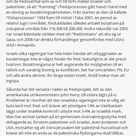
och de fredssamtal som av och till förts mellan israeler och
palestinier, så att "framsteg" i fredsprocessen gått hand i hand med
en ökning av bosättningsaktiviteten. Från starten av den så kallade
"Osloprocessen" 1993 fram till mötet i Taba 2001, en period av
relativt lugn i området, fördubblades således antalet bosättare på
ockuperat område från 116.300 till 208.300. Andra rekordår var 2005,
när Israel bländade världen med sitt ”fredsinitiativ” att dra sig ur
Gaza, och 2008 när direkta förhandlingar genomfördes med USA:s
stöd i Annapolis.
Israels olika regeringar har hela tiden hävdat att utbyggnaden av
bosättningar inte är något hinder för fred. Naturligtvis är det precis
tvärtom. Bosättningarna är helt avgörande för möjligheten till en
rättvis och varaktig lösning av konflikten. Det har omvärlden, FN, EU
och alla andra aktörer, för länge sedan insett. Ändå tvekar man att
ingripa.
Sålunda har det senaste i raden av fredsprojekt, lett av den
amerikanske utrikesministern John Kerry, till vidare lagts på is.
Problemet är i korthet att den israeliska regeringen inte är villig att
byta land mot fred, och kräver att ytterligare 13% av Västbanken
läggs under israelisk kontroll i utbyte mot 3-4% av israelisk mark.
Man har avvisat tanken på en gemensam övervakningsstyrka med
deltagande av, förutom palestinier och israeler, även Jordanien och
USA, motsätter sig att östra Jerusalem blir palestinsk huvudstad och
kräver att inte en enda av de palestinska flyktingarna skall tillåtas