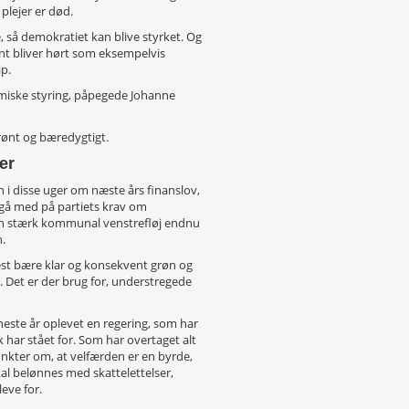
 plejer er død.
, så demokratiet kan blive styrket. Og
dent bliver hørt som eksempelvis
p.
miske styring, påpegede Johanne
grønt og bæredygtigt.
er
 i disse uger om næste års finanslov,
t gå med på partiets krav om
en stærk kommunal venstrefløj endnu
.
mmest bære klar og konsekvent grøn og
e. Det er der brug for, understregede
neste år oplevet en regering, som har
k har stået for. Som har overtaget alt
unkter om, at velfærden er en byrde,
skal belønnes med skattelettelser,
eve for.