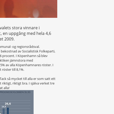
valets stora vinnare i
nt, en uppgång med hela 4,6
et 2009.
ommunal- og regionsrådsval.
bekostnad av Socialistisk Folkeparti,
5,6 procent. I Köpenhamn så blev
raktiken jämnstora med
,5% av alla Köpenhamnares röster. I
 röster till 8,1%.
ack så mycket till alla er som satt ett
iktigt, riktigt bra. I själva verket tre
t alla!