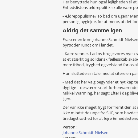
Her benyttede hun også lejligheden til at
Enhedslistens ældrepolitik skulle være pop
- Ældrepopulisme? To bad om ugen? Man sk
personlig hygiejne, for at mene, at det for
Aldrig det samme igen
Fra scenen kom Johanne Schmidt-Nielsen m
byrødder rundt om i landet.
- Kære venner. Lad os bruge vores nye kræ
at et stærkt og solidarisk fællesskab ska
mere frihed, tryghed og velstand for os 
Hun sluttede sin tale med at citere en part
- Med det her valg begynder et nyt kapitel
dygtige – desværre snart forhenværende
Mikkel Warming, har sagt: Efter i dag bli
igen.
Der var ikke meget frygt for fremtiden at 
ikke mindst de unge fra SUF, som havde 
tirsdagstræthed for at fejre Enhedslistens 
Person:
Johanne Schmidt-Nielsen
Emner: