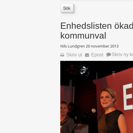
Sök
Enhedslisten ökad
kommunval
Nils Lundgren
20 november 2013
Skriv ny 
Skriv ut
Epost