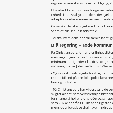
regionsrådene skal vi have den tilgang, at
Et mål er bl.a. at inddrage borgerne bedre
Enhedslisten skal lytte til dem, der sjæl
arbejdsløse eller mennesker med handica
Og så skal der ske noget med den økono
Schmidt-Nielsen i sin takketale.
- Vi skal være dem, der tør tænke langt, 
Blå regering – røde kommun
På Christiansborg forhandler Enhedslisten
men regeringen har indtil videre afvist a
minimumsrettigheder til ældre. Det gør 
vigtigere, mener Johanne Schmidt-Nielsen
- Og så skal vi selvfølgelig først og fre
rød politik ind på den lokalpolitiske scen
hun og fortsatte:
- På Christiansborg har vi desværre de se
svigtet alt det, som venstrefløjen historis
for mange af højrefløjens idéer og synsp
som vi ikke har råd til. Om at de rigeste 
mens de arbejdsløse skal have mindre at l