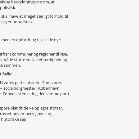
 afvise beskyldningerne om, at
ulistisk.
al have et meget særligt forhold til
slag er populistisk.
ed en opfordring til alle de nye
fter i kommuner og regioner til vise,
ber både større social retfærdighed og
alle sammen.
ifælle:
 i vores partis historie. Som vores
 – socialborgmester i København,
ver Enhedslisten aldrig det samme parti
spore blandt de veloplagte støtter,
trosset novemberregnvejr og
historiske sejr.