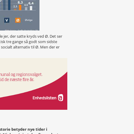
le jer, der satte kryds ved Ø. Det ser
Faktisk tre gange så godt som sidste
ocialt alternativ til Ø. Men der er
storie betyder nye tider i