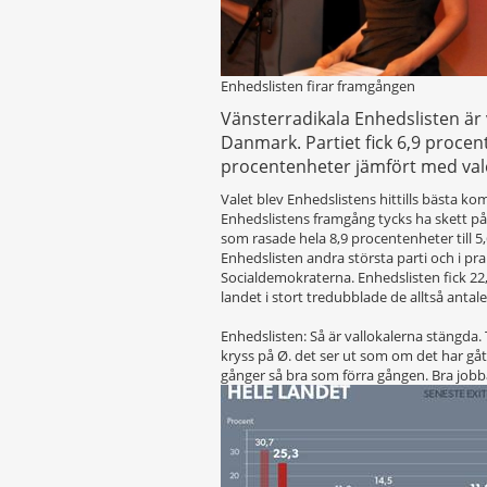
Enhedslisten firar framgången
Vänsterradikala Enhedslisten är 
Danmark. Partiet fick 6,9 proce
procentenheter jämfört med val
Valet blev Enhedslistens hittills bästa k
Enhedslistens framgång tycks ha skett på 
som rasade hela 8,9 procentenheter till 
Enhedslisten andra största parti och i p
Socialdemokraterna. Enhedslisten fick 22
landet i stort tredubblade de alltså antalet
Enhedslisten: Så är vallokalerna stängda. T
kryss på Ø. det ser ut som om det har gått r
gånger så bra som förra gången. Bra jobba