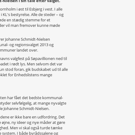
elsen i sin tale efter valget.
ornholm i øst til Esbjerg i vest. I alle
 KL's bestyrelse. Alle de steder – og
øde en stædig stemme for et
steder vil man fremover kunne møde
rer Johanne Schmidt-Nielsen
nal- og regionsvalget 2013 og
kommuner landet over.
avns valgfest på Søpavillionen ned til
adet i rødt lys. Men selvom det var
 stod foran, gik budskabet ud til alle
oklet for Enhedslistens mange
listen har fået det bedste kommunal-
tyder selvfølgelig, at mange nyvalgte
de Johanne Schmidt-Nielsen.
ådene er ikke bare en udfordring. Det
e øjne, ny ideer og nye måder at gøre
hed. Men vi skal også turde tænke
de system. I både byrådssalene og