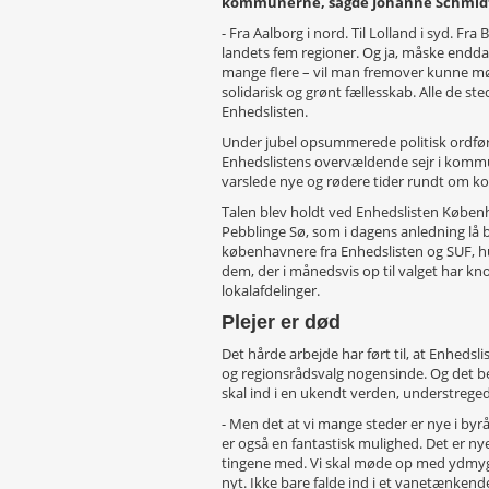
kommunerne, sagde Johanne Schmidt-Ni
- Fra Aalborg i nord. Til Lolland i syd. Fra B
landets fem regioner. Og ja, måske endda i
mange flere – vil man fremover kunne m
solidarisk og grønt fællesskab. Alle de 
Enhedslisten.
Under jubel opsummerede politisk ordfø
Enhedslistens overvældende sejr i kommu
varslede nye og rødere tider rundt om 
Talen blev holdt ved Enhedslisten Københ
Pebblinge Sø, som i dagens anledning lå b
københavnere fra Enhedslisten og SUF, hun
dem, der i månedsvis op til valget har kn
lokalafdelinger.
Plejer er død
Det hårde arbejde har ført til, at Enheds
og regionsrådsvalg nogensinde. Og det be
skal ind i en ukendt verden, understrege
- Men det at vi mange steder er nye i byr
er også en fantastisk mulighed. Det er ny
tingene med. Vi skal møde op med ydmyg
nyt. Ikke bare falde ind i et vanetænken