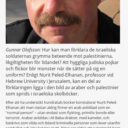
Gunnar Olofsson:
Hur kan man förklara de israeliska
soldaternas grymma beteende mot palestinierna,
likgiltigheten för lidandet? Att hyggliga judiska pojkar
och flickor blir monster när de sätter på sig en
uniform? Enligt Nurit Peled-Elhanan, professor vid
Hebrew University i Jerusalem, kan en del av
förklaringen ligga i den bild av araber och palestinier
som sprids i israeliska skolböcker.
Efter att ha undersökt hundratals böcker konstaterar Nurit Peled-
Elhanan att man nästan aldrig finner en arab avbildad som en
”normal person” – utan endast som flykting, primitiv bonde eller
terrorist. Araber avbildas i Ali Baba-dräkter, med kameler, och
beskrivs som vilda och ibland kriminella personer som lever utanför