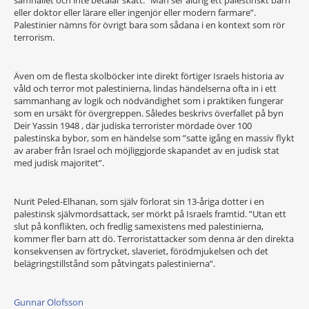
samhället och inte betalar skatt. ”Man ser aldrig ett palestinskt barn
eller doktor eller lärare eller ingenjör eller modern farmare”.
Palestinier nämns för övrigt bara som sådana i en kontext som rör
terrorism.
Även om de flesta skolböcker inte direkt förtiger Israels historia av
våld och terror mot palestinierna, lindas händelserna ofta in i ett
sammanhang av logik och nödvändighet som i praktiken fungerar
som en ursäkt för övergreppen. Således beskrivs överfallet på byn
Deir Yassin 1948 , där judiska terrorister mördade över 100
palestinska bybor, som en händelse som ”satte igång en massiv flykt
av araber från Israel och möjliggjorde skapandet av en judisk stat
med judisk majoritet”.
Nurit Peled-Elhanan, som själv förlorat sin 13-åriga dotter i en
palestinsk självmordsattack, ser mörkt på Israels framtid. ”Utan ett
slut på konflikten, och fredlig samexistens med palestinierna,
kommer fler barn att dö. Terroristattacker som denna är den direkta
konsekvensen av förtrycket, slaveriet, förödmjukelsen och det
belägringstillstånd som påtvingats palestinierna”.
Gunnar Olofsson