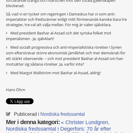
fortfarande stängd och marschen mot den totala galenskapen
blockerad.
Så, vad vi en tycker om regeringen i Damaskus har vi som anti-
imperialster och fredsvänner enligt mitt förmenande kanske bara tre
strategier, tre val att välja mellan. För mig är valen självklara.
Med president Bashar al-Assad och det syriska folket mot
imperialsmen . Ja, självklart!
Med socialt progressiva och anti-imperialistiska rörelser i Syrien
som eftersträvar större ekonomisk jämlikhet och mer demokrati för
ett stärkt oberoende – och mot president Bashar al-Assad om han
motsätter sig sådana rörelser. Ja, varför inte?
Med Margot Wallström mot Bashar al-Assad, aldrig!
Hans Öhrn
Publicerad i
Nordiska fredssamtal
Mer i denna kategori:
« Christer Lundgren,
Nordiska fredssamtal i Degerfors: 70 år efter