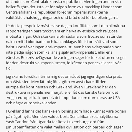
ut länder som Centralafrikanska republiken. Men ingen annan ska
heller få göra det. Istället för någon form av utveckling i länder som
Centralafrikanska republiken föredrar imperialistmakterna
våldtäkter, halshuggningar och ond bråd död för befolkningarna.
Ur detta perspektiv måste vi se dagen konflikter som i den allmänna
rapporteringen bara tycks vara en härva av etniska och religiösa
motsättningar. Och skurkarna blir sådana som Bozizé som står där
nakna mitt i blodbadet och kan anklagas för i stort sätt vad som
helst. Bozizé var ingen anti-imperialist. Men hans avlägsnaden bör
inte glädja någon som kallar sig själv anti-imperialist, eller ens
vänster. Bozizés avlägsnande var ingen seger för folket utan en seger
för den destruktiva imperialismen, folkfienden par ecxellence i vår
tid.
jag ska nu försöka närma mig det området jag egentligen ska prata
om Västasien. Men låt mig först göra en avstickare till den
europeiska kontinenten och Grekland. Även i Grekland har den
destruktiva imperialismen härjat, eller låt oss kanske tala om det
Anglo-europeiska imperiet, det imperium som domineras av USA
och några europeiska länder.
I Grekland fanns det kanske en lösning som hade kunnat vara början
på något nytt. Men den valdes bort. Den afrikanske analytikerna
Yash Tandon från Uganda tar Rosa Luxemburgs ord från
Juniuspamfletten om valet mellan civilisation och barbari och säger