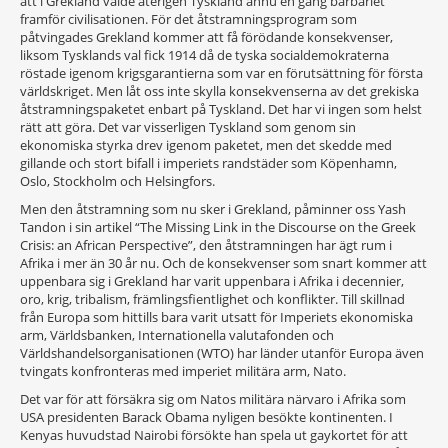
att i Grekland valde återigen Tyskland ännu en gång barbariet
framför civilisationen. För det åtstramningsprogram som
påtvingades Grekland kommer att få förödande konsekvenser,
liksom Tysklands val fick 1914 då de tyska socialdemokraterna
röstade igenom krigsgarantierna som var en förutsättning för första
världskriget. Men låt oss inte skylla konsekvenserna av det grekiska
åtstramningspaketet enbart på Tyskland. Det har vi ingen som helst
rätt att göra. Det var visserligen Tyskland som genom sin
ekonomiska styrka drev igenom paketet, men det skedde med
gillande och stort bifall i imperiets randstäder som Köpenhamn,
Oslo, Stockholm och Helsingfors.
Men den åtstramning som nu sker i Grekland, påminner oss Yash
Tandon i sin artikel “The Missing Link in the Discourse on the Greek
Crisis: an African Perspective”, den åtstramningen har ägt rum i
Afrika i mer än 30 år nu. Och de konsekvenser som snart kommer att
uppenbara sig i Grekland har varit uppenbara i Afrika i decennier,
oro, krig, tribalism, främlingsfientlighet och konflikter. Till skillnad
från Europa som hittills bara varit utsatt för Imperiets ekonomiska
arm, Världsbanken, Internationella valutafonden och
Världshandelsorganisationen (WTO) har länder utanför Europa även
tvingats konfronteras med imperiet militära arm, Nato.
Det var för att försäkra sig om Natos militära närvaro i Afrika som
USA presidenten Barack Obama nyligen besökte kontinenten. I
Kenyas huvudstad Nairobi försökte han spela ut gaykortet för att