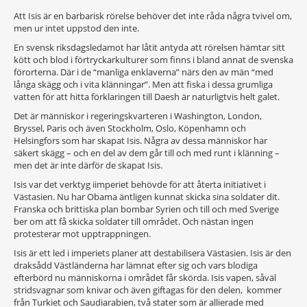
Att Isis är en barbarisk rörelse behöver det inte råda några tvivel om,
men ur intet uppstod den inte.
En svensk riksdagsledamot har låtit antyda att rörelsen hämtar sitt
kött och blod i förtryckarkulturer som finns i bland annat de svenska
förorterna. Där i de “manliga enklaverna” närs den av män “med
långa skägg och i vita klänningar”. Men att fiska i dessa grumliga
vatten för att hitta förklaringen till Daesh är naturligtvis helt galet.
Det är människor i regeringskvarteren i Washington, London,
Bryssel, Paris och även Stockholm, Oslo, Köpenhamn och
Helsingfors som har skapat Isis. Några av dessa människor har
säkert skägg – och en del av dem går till och med runt i klänning –
men det är inte därför de skapat Isis.
Isis var det verktyg iimperiet behövde för att återta initiativet i
Västasien. Nu har Obama äntligen kunnat skicka sina soldater dit.
Franska och brittiska plan bombar Syrien och till och med Sverige
ber om att få skicka soldater till området. Och nästan ingen
protesterar mot upptrappningen.
Isis är ett led i imperiets planer att destabilisera Västasien. Isis är den
draksådd Västländerna har lämnat efter sig och vars blodiga
efterbörd nu människorna i området får skörda. Isis vapen, såväl
stridsvagnar som knivar och även giftagas för den delen, kommer
från Turkiet och Saudiarabien, två stater som är allierade med