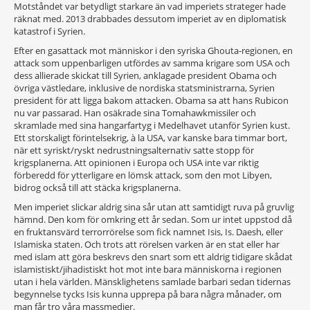
Motståndet var betydligt starkare än vad imperiets strateger hade
räknat med. 2013 drabbades dessutom imperiet av en diplomatisk
katastrof i Syrien.
Efter en gasattack mot människor i den syriska Ghouta-regionen, en
attack som uppenbarligen utfördes av samma krigare som USA och
dess allierade skickat till Syrien, anklagade president Obama och
övriga västledare, inklusive de nordiska statsministrarna, Syrien
president för att ligga bakom attacken. Obama sa att hans Rubicon
nu var passarad. Han osäkrade sina Tomahawkmissiler och
skramlade med sina hangarfartyg i Medelhavet utanför Syrien kust.
Ett storskaligt förintelsekrig, à la USA, var kanske bara timmar bort,
när ett syriskt/ryskt nedrustningsalternativ satte stopp för
krigsplanerna. Att opinionen i Europa och USA inte var riktig
förberedd för ytterligare en lömsk attack, som den mot Libyen,
bidrog också till att stäcka krigsplanerna.
Men imperiet slickar aldrig sina sår utan att samtidigt ruva på gruvlig
hämnd. Den kom för omkring ett år sedan. Som ur intet uppstod då
en fruktansvärd terrorrörelse som fick namnet Isis, Is. Daesh, eller
Islamiska staten. Och trots att rörelsen varken är en stat eller har
med islam att göra beskrevs den snart som ett aldrig tidigare skådat
islamistiskt/jihadistiskt hot mot inte bara människorna i regionen
utan i hela världen. Mänsklighetens samlade barbari sedan tidernas
begynnelse tycks Isis kunna upprepa på bara några månader, om
man får tro våra massmedier.