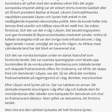
konstatera att syftet med den arabiska våren från det anglo-
europeiska imperiet aldrig var att enbart störta överste Gaddafi eller
att få bort president Bashar al-Assad. Liksom Centralafrikanska
republiken passade Libyen och Syrien helt enkelt in det
nedåtgående imperiets ekonomiska politik. Men de kunde heller inte
lämnas ifred utanför och tillåtas växa till ett reellt hot. De måste
förstöras. Och det var det vi såg i Libyen. Det bevattningssystem
som gav livsmedel åt libyerna bombades medvetet sönder. Andra så
kallade strategiska mål var den övriga civila infrastrukturen, I dag
ligger landet i ruiner, omöjligt att styra för någon. Av Afrikas mest
välmående land har det blivit en havererad stat.
Och det var norska bomplan under en dansk Natochef som
förstörde landet. Det var svenska spaningsplan som letade upp
bombmålen åt de norska planen. Bomberna,som ödelade landet
och skapade fruktansvärda villkor för invånarna, var till för att skapa
fred och demokrati i Libyen, sas det. Så ser alltså det nordiska
fredssamarbetet på regeringsnivå ut i dag. Bomber, mera bomber.
Efter Libyen stod Syrien på tur. Där var taktiken en annan. Dit
skickade imperiet sina krigare i våg efter våg och kallade dem för
motståndsmän eller rebeller som kämpade för demokrati och mot
en fruktansvärd diktator. Men syftet var detsamma. Att förstöra
landet.
Men inte ens den taktiken lyckades att helt förstöra Syrien.