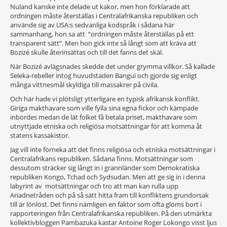
Nuland kanske inte delade ut kakor, men hon förklarade att
ordningen måste återställas i Centralafrikanska republiken och
använde sig av USA:s sedvanliga kodspråk i sådana här
sammanhang, hon sa att “ordningen måste återställas på ett
transparent sätt”. Men hon gick inte så långt som att kräva att
Bozizé skulle återinsättas och till det fanns det skäl.
När Bozizé avlägsnades skedde det under grymma villkor. Så kallade
Seleka-rebeller intog huvudstaden Bangui och gjorde sig enligt
många vittnesmål skyldiga till massakrer på civila.
Och här hade vi plötsligt ytterligare en typisk afrikansk konflikt.
Giriga makthavare som ville fylla sina egna fickor och kämpade
inbördes medan de lät folket få betala priset, makthavare som
utnyttjade etniska och religiösa motsättningar för att komma åt
statens kassakistor.
Jag vill inte förneka att det finns religiösa och etniska motsättningar i
Centralafrikans republiken. Sådana finns. Motsättningar som
dessutom sträcker sig långt in i grannländer som Demokratiska
republiken Kongo, Tchad och Sydsudan. Men att ge sig in i denna
labyrint av motsättningar och tro att man kan rulla upp
Ariadnetråden och på så sätt hitta fram till konfliktens grundorsak
till är lönlöst. Det finns nämligen en faktor som ofta glöms bort i
rapporteringen från Centralafrikanska republiken. På den utmärkta
kollektivbloggen Pambazuka kastar Antoine Roger Lokongo visst ljus