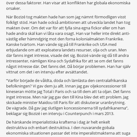
över dessa faktorer. Han visar att konflikten har globala ekonomiska
orsaker.
När Bozizé tog makten hade han som jag nämnt förmodligen visst
folkligt stöd. Han hade också ambitionen att utveckla landet han tog
makten över. Om det var för att fylla sina egna fickor eller om han
hade andra skäl kan vi låta vara osagt. Han var heller inte direkt anti-
västlig eller hämndgirig mot den forna kolonialmakten Frankrike.
Kanske tvärtom. Han vände sig på till Frankrike och USA med
erbjudande om att exploatera landets resurser, olja och uran. Men
där fanns inget intresse, visade det sig. Bozizé vände sig då till andra
intressenter, nämligen Kina och Sydafrika för att se om det fanns
något intresse där. Det fanns det. Då börjar problemen. Han har själv
vittnat om det i en intervju efter avsättandet.
“Varför började de våldta, döda och lämlästa den centralafrikanska
befolkningen? Vi gav dem ju allt. Innan jag gav oljekoncessioner till
kineseran mötte jag Total i Paris och sa till dem att ta oljan. Det fanns
inget intresse. Men när jag gav den till Kina blev det ett problem. Jag
skickade minister Maidou till Paris för att diskuterar uranbrytning.
De vägrade. Då gav jag slutligen koncessionerna till sydafrikanerna”,
beklagar sig Bozizé i en intervju i Counterpunch i mars 2013.
De härskande imperialistiska krafterna i dag är helt enkelt
destruktiva och enbart destruktiva. I den nuvarande gobala
ekonomiska situationen passar det inte imperalistmakterna att suga