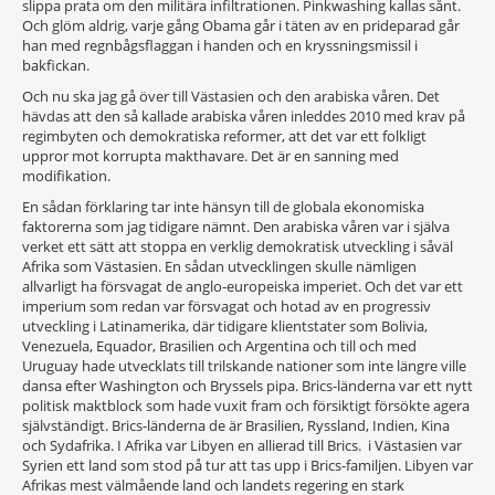
slippa prata om den militära infiltrationen. Pinkwashing kallas sånt.
Och glöm aldrig, varje gång Obama går i täten av en prideparad går
han med regnbågsflaggan i handen och en kryssningsmissil i
bakfickan.
Och nu ska jag gå över till Västasien och den arabiska våren. Det
hävdas att den så kallade arabiska våren inleddes 2010 med krav på
regimbyten och demokratiska reformer, att det var ett folkligt
uppror mot korrupta makthavare. Det är en sanning med
modifikation.
En sådan förklaring tar inte hänsyn till de globala ekonomiska
faktorerna som jag tidigare nämnt. Den arabiska våren var i själva
verket ett sätt att stoppa en verklig demokratisk utveckling i såväl
Afrika som Västasien. En sådan utvecklingen skulle nämligen
allvarligt ha försvagat de anglo-europeiska imperiet. Och det var ett
imperium som redan var försvagat och hotad av en progressiv
utveckling i Latinamerika, där tidigare klientstater som Bolivia,
Venezuela, Equador, Brasilien och Argentina och till och med
Uruguay hade utvecklats till trilskande nationer som inte längre ville
dansa efter Washington och Bryssels pipa. Brics-länderna var ett nytt
politisk maktblock som hade vuxit fram och försiktigt försökte agera
självständigt. Brics-länderna de är Brasilien, Ryssland, Indien, Kina
och Sydafrika. I Afrika var Libyen en allierad till Brics. i Västasien var
Syrien ett land som stod på tur att tas upp i Brics-familjen. Libyen var
Afrikas mest välmående land och landets regering en stark