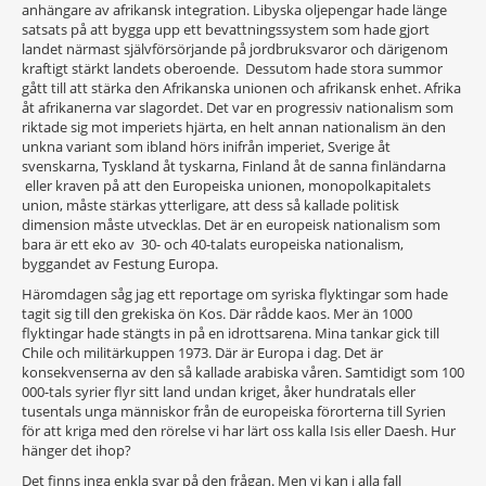
anhängare av afrikansk integration. Libyska oljepengar hade länge
satsats på att bygga upp ett bevattningssystem som hade gjort
landet närmast självförsörjande på jordbruksvaror och därigenom
kraftigt stärkt landets oberoende. Dessutom hade stora summor
gått till att stärka den Afrikanska unionen och afrikansk enhet. Afrika
åt afrikanerna var slagordet. Det var en progressiv nationalism som
riktade sig mot imperiets hjärta, en helt annan nationalism än den
unkna variant som ibland hörs inifrån imperiet, Sverige åt
svenskarna, Tyskland åt tyskarna, Finland åt de sanna finländarna
eller kraven på att den Europeiska unionen, monopolkapitalets
union, måste stärkas ytterligare, att dess så kallade politisk
dimension måste utvecklas. Det är en europeisk nationalism som
bara är ett eko av 30- och 40-talats europeiska nationalism,
byggandet av Festung Europa.
Häromdagen såg jag ett reportage om syriska flyktingar som hade
tagit sig till den grekiska ön Kos. Där rådde kaos. Mer än 1000
flyktingar hade stängts in på en idrottsarena. Mina tankar gick till
Chile och militärkuppen 1973. Där är Europa i dag. Det är
konsekvenserna av den så kallade arabiska våren. Samtidigt som 100
000-tals syrier flyr sitt land undan kriget, åker hundratals eller
tusentals unga människor från de europeiska förorterna till Syrien
för att kriga med den rörelse vi har lärt oss kalla Isis eller Daesh. Hur
hänger det ihop?
Det finns inga enkla svar på den frågan. Men vi kan i alla fall