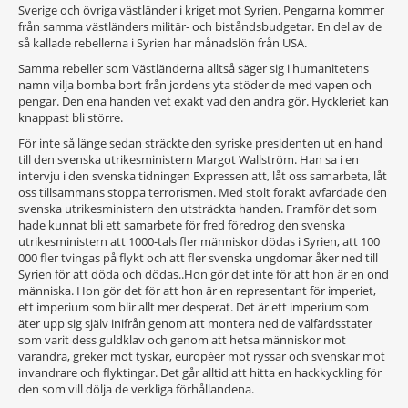
Sverige och övriga västländer i kriget mot Syrien. Pengarna kommer
från samma västländers militär- och biståndsbudgetar. En del av de
så kallade rebellerna i Syrien har månadslön från USA.
Samma rebeller som Västländerna alltså säger sig i humanitetens
namn vilja bomba bort från jordens yta stöder de med vapen och
pengar. Den ena handen vet exakt vad den andra gör. Hyckleriet kan
knappast bli större.
För inte så länge sedan sträckte den syriske presidenten ut en hand
till den svenska utrikesministern Margot Wallström. Han sa i en
intervju i den svenska tidningen Expressen att, låt oss samarbeta, låt
oss tillsammans stoppa terrorismen. Med stolt förakt avfärdade den
svenska utrikesministern den utsträckta handen. Framför det som
hade kunnat bli ett samarbete för fred föredrog den svenska
utrikesministern att 1000-tals fler människor dödas i Syrien, att 100
000 fler tvingas på flykt och att fler svenska ungdomar åker ned till
Syrien för att döda och dödas..Hon gör det inte för att hon är en ond
människa. Hon gör det för att hon är en representant för imperiet,
ett imperium som blir allt mer desperat. Det är ett imperium som
äter upp sig själv inifrån genom att montera ned de välfärdsstater
som varit dess guldklav och genom att hetsa människor mot
varandra, greker mot tyskar, européer mot ryssar och svenskar mot
invandrare och flyktingar. Det går alltid att hitta en hackkyckling för
den som vill dölja de verkliga förhållandena.