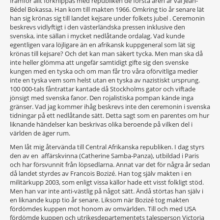
framför allt förknippas med republiken de första åren är väl Jean-
Bédel Bokassa. Han kom till makten 1966. Omkring tio år senare lät
han sig krönas sig till landet kejsare under folkets jubel . Ceremonin
beskrevs vidlyftigt i den västerländska pressen inklusive den
svenska, inte sällan i mycket nedlåtande ordalag. Vad kunde
egentligen vara löjligare än en afrikansk kuppgeneral som lät sig
krönas till kejsare? Och det kan man säkert tycka. Men man ska då
inte heller glömma att ungefär samtidigt gifte sig den svenske
kungen med en tyska och om man får tro våra oförvitliga medier
inte en tyska vem som helst utan en tyska av nazistiskt ursprung.
100 000-tals fåntrattar kantade då Stockholms gator och viftade
jönsigt med svenska fanor. Den rojalistiska pompan kände inga
gränser. Vad jag kommer ihåg beskrevs inte den ceremonin i svenska
tidningar på ett nedlåtande sätt. Detta sagt som en parentes om hur
liknande händelser kan beskrivas olika beroende på vilken del i
världen de äger rum.
Men låt mig återvända till Central Afrikanska republiken. I dag styrs
den av en affärskvinna (Catherine Samba-Panza), utbildad i Paris
och har försvunnit från löpsedlarna. Annat var det för några år sedan
då landet styrdes av Francois Bozizé. Han tog själv makten i en
militärkupp 2003, som enligt vissa källor hade ett visst folkligt stöd.
Men han var inte anti-västlig på något sätt. Ändå störtas han själv i
en liknande kupp tio år senare. Liksom när Bozizé tog makten
fördömdes kuppen mot honom av omvärlden. Till och med USA
fördömde kuppen och utrikesdepartementets talesperson Victoria