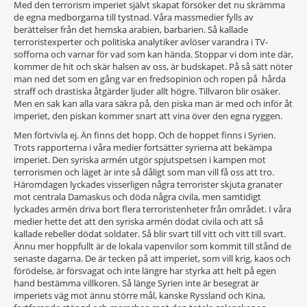
Med den terrorism imperiet självt skapat försöker det nu skrämma
de egna medborgarna till tystnad. Våra massmedier fylls av
berättelser från det hemska arabien, barbarien. Så kallade
terroristexperter och politiska analytiker avlöser varandra i TV-
sofforna och varnar för vad som kan hända. Stoppar vi dom inte där,
kommer de hit och skär halsen av oss, är budskapet. På så sätt nöter
man ned det som en gång var en fredsopinion och ropen på hårda
straff och drastiska åtgärder ljuder allt högre. Tillvaron blir osäker.
Men en sak kan alla vara säkra på, den piska man är med och inför åt
imperiet, den piskan kommer snart att vina över den egna ryggen.
Men förtvivla ej. Än finns det hopp. Och de hoppet finns i Syrien.
Trots rapporterna i våra medier fortsätter syrierna att bekämpa
imperiet. Den syriska armén utgör spjutspetsen i kampen mot
terrorismen och läget är inte så dåligt som man vill få oss att tro.
Häromdagen lyckades visserligen några terrorister skjuta granater
mot centrala Damaskus och döda några civila, men samtidigt
lyckades armén driva bort flera terroristenheter från området. I våra
medier hette det att den syriska armén dödat civila och att så
kallade rebeller dödat soldater. Så blir svart till vitt och vitt till svart.
Ännu mer hoppfullt är de lokala vapenvilor som kommit till stånd de
senaste dagarna. De är tecken på att imperiet, som vill krig, kaos och
förödelse, är försvagat och inte längre har styrka att helt på egen
hand bestämma villkoren. Så länge Syrien inte är besegrat är
imperiets väg mot ännu större mål, kanske Ryssland och Kina,