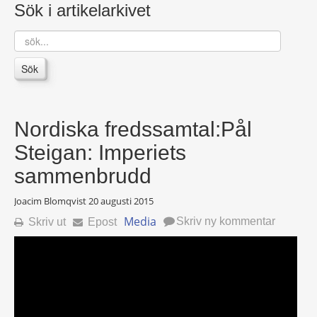
Sök i artikelarkivet
sök...
Sök
Nordiska fredssamtal:Pål
Steigan: Imperiets
sammenbrudd
Joacim Blomqvist
20 augusti 2015
Media
Skriv ny kommentar
Skriv ut
Epost