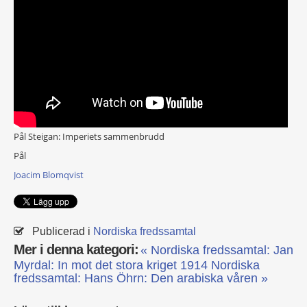
Pål Steigan: Imperiets sammenbrudd
Pål
Joacim Blomqvist
Publicerad i
Nordiska fredssamtal
Mer i denna kategori:
« Nordiska fredssamtal: Jan
Myrdal: In mot det stora kriget 1914
Nordiska
fredssamtal: Hans Öhrn: Den arabiska våren »