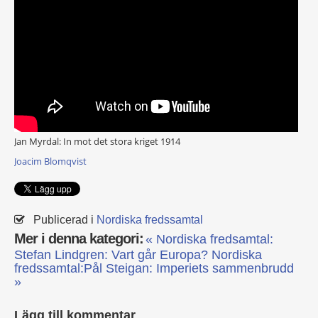
Jan Myrdal: In mot det stora kriget 1914
Joacim Blomqvist
Publicerad i
Nordiska fredssamtal
Mer i denna kategori:
« Nordiska fredsamtal:
Stefan Lindgren: Vart går Europa?
Nordiska
fredssamtal:Pål Steigan: Imperiets sammenbrudd
»
Lägg till kommentar