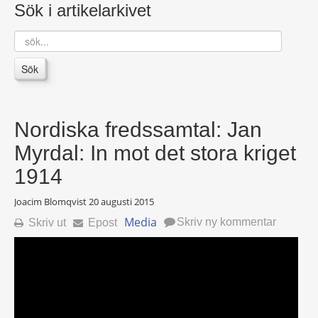
Sök i artikelarkivet
sök...
Sök
Nordiska fredssamtal: Jan
Myrdal: In mot det stora kriget
1914
Joacim Blomqvist
20 augusti 2015
Media
Skriv ny kommentar
Skriv ut
Epost