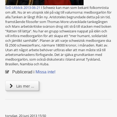
SvD Utblick 2013-06-21
I Schweiz kan man som bekant folkomrösta
om allt. Nu är en utopisk idé på väg till valurnorna: medborgarlön för
alla.Tanken är långt ifrån ny. Aristoteles begrundade detta på sin tid,
framstående filosofer som Thomas More utvecklade tankegången
och Marx arbetskritiske svärson drog sitt strå till stacken med boken
”Rätten till lättja”. Nu har en grupp schweizare nappat på idén och
vill införa medborgarlön för att skapa ett ”mer humant, solidariskt
och jämlikt samhälle”. Planen är att varje schweizisk medborgare ska
få 2500 schweizerfranc, närmare 18000 kronor, i månaden. Rakt av.
Utan att något arbete behöver utföras eller att man måste stå till
arbetsmarknadens förfogande. Det är själva grundtanken med
medborgarlön, som också diskuterats i bland annat Tyskland,
Brasilien, Namibia och Kuba.
Publicerad i
Missa inte!
Läs mer ...
torsdag, 20 juni 2013 15:50