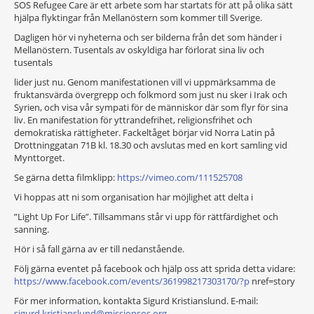
SOS Refugee Care är ett arbete som har startats för att på olika sätt
hjälpa flyktingar från Mellanöstern som kommer till Sverige.
Dagligen hör vi nyheterna och ser bilderna från det som händer i
Mellanöstern. Tusentals av oskyldiga har förlorat sina liv och
tusentals
lider just nu. Genom manifestationen vill vi uppmärksamma de
fruktansvärda övergrepp och folkmord som just nu sker i Irak och
Syrien, och visa vår sympati för de människor där som flyr för sina
liv. En manifestation för yttrandefrihet, religionsfrihet och
demokratiska rättigheter. Fackeltåget börjar vid Norra Latin på
Drottninggatan 71B kl. 18.30 och avslutas med en kort samling vid
Mynttorget.
Se gärna detta filmklipp:
https://vimeo.com/111525708
Vi hoppas att ni som organisation har möjlighet att delta i
”Light Up For Life”. Tillsammans står vi upp för rättfärdighet och
sanning.
Hör i så fall gärna av er till nedanstående.
Följ gärna eventet på facebook och hjälp oss att sprida detta vidare:
https://www.facebook.com/events/361998217303170/?p
nref=story
För mer information, kontakta Sigurd Kristianslund. E-mail:
sigurd.kristianslund@missionsos.org