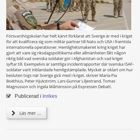
Försvarshögskolan har helt kärvt förklarat att Sverige är med i kriget
för att kvalificera sig som militär partner till Nato och USA i framtida
internationella operationer. Hemlighetsmakeriet kring kriget har
gjort att vare sig riksdagspolitikerna eller allmänheten fått någon
riktig bild vad svenska soldater gör i Afghanistan och vad kriget
syftar till. Exempelvis är samtliga incidentrapporter där svenska ISAF-
soldater varit inblandade hemligstämplade. Mycket är oklart om hur
besluten togs när Sverige gick med i kriget, skriver Maria-Pia
Boëthius, Peter Hjukström, Lars-Gunnar Liljestrand, Tomas
Magnusson och Ingela Mårtensson på Expressen Debatt.
Publicerad i
Inrikes
Läs mer ...