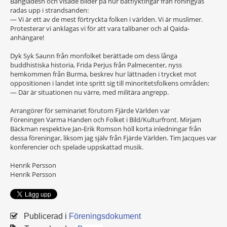
Bangladesh och visade bilder på hur båtflyktingar från rohingyas
radas upp i strandsanden:
— Vi är ett av de mest förtryckta folken i världen. Vi är muslimer.
Protesterar vi anklagas vi för att vara talibaner och al Qaida-
anhängare!
Dyk Syk Saunn från monfolket berättade om dess långa
buddhistiska historia, Frida Perjus från Palmecenter, nyss
hemkommen från Burma, beskrev hur lättnaden i trycket mot
oppositionen i landet inte spritt sig till minoritetsfolkens områden:
— Där är situationen nu värre, med militära angrepp.
Arrangörer för seminariet förutom Fjärde Världen var
Föreningen Varma Handen och Folket i Bild/Kulturfront. Mirjam
Bäckman respektive Jan-Erik Romson höll korta inledningar från
dessa föreningar, liksom jag själv från Fjärde Världen. Tim Jacques var
konferencier och spelade uppskattad musik.
Henrik Persson
Henrik Persson
Publicerad i
Föreningsdokument