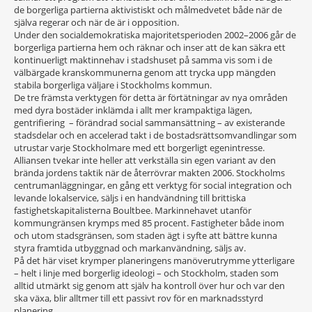
de borgerliga partierna aktivistiskt och målmedvetet både när de
själva regerar och när de är i opposition.
Under den socialdemokratiska majoritetsperioden 2002–2006 går de
borgerliga partierna hem och räknar och inser att de kan säkra ett
kontinuerligt maktinnehav i stadshuset på samma vis som i de
välbärgade kranskommunerna genom att trycka upp mängden
stabila borgerliga väljare i Stockholms kommun.
De tre främsta verktygen för detta är förtätningar av nya områden
med dyra bostäder inklämda i allt mer krampaktiga lägen,
gentrifiering – förändrad social sammansättning – av existerande
stadsdelar och en accelerad takt i de bostadsrättsomvandlingar som
utrustar varje Stockholmare med ett borgerligt egenintresse.
Alliansen tvekar inte heller att verkställa sin egen variant av den
brända jordens taktik när de återrövrar makten 2006. Stockholms
centrumanläggningar, en gång ett verktyg för social integration och
levande lokalservice, säljs i en handvändning till brittiska
fastighetskapitalisterna Boultbee. Markinnehavet utanför
kommungränsen krymps med 85 procent. Fastigheter både inom
och utom stadsgränsen, som staden ägt i syfte att bättre kunna
styra framtida utbyggnad och markanvändning, säljs av.
På det här viset krymper planeringens manöverutrymme ytterligare
– helt i linje med borgerlig ideologi – och Stockholm, staden som
alltid utmärkt sig genom att själv ha kontroll över hur och var den
ska växa, blir alltmer till ett passivt rov för en marknadsstyrd
planering.