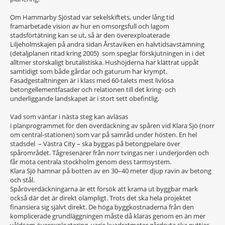
Om Hammarby Sjöstad var sekelskiftets, under lång tid
framarbetade vision av hur en omsorgsfull och lagom
stadsförtätning kan se ut, så är den överexploaterade
Liljeholmskajen på andra sidan Årstaviken en halvtidsavstämning
(detaljplanen ritad kring 2005) som speglar förskjutningen in i det
alltmer storskaligt brutalistiska. Hushöjderna har klättrat uppåt
samtidigt som både gårdar och gaturum har krympt.
Fasadgestaltningen är i klass med 60-talets mest livlösa
betongellementfasader och relationen till det kring- och
underliggande landskapet är i stort sett obefintlig.
Vad som väntar i nästa steg kan avläsas
i planprogrammet för den överdäckning av spåren vid Klara Sjö (norr
om central-stationen) som var på samråd under hösten. En hel
stadsdel – Västra City – ska byggas på betongpelare över
spårområdet. Tågresenärer från norr tvingas ner i underjorden och
får möta centrala stockholm genom dess tarmsystem.
Klara Sjö hamnar på botten av en 30–40 meter djup ravin av betong
och stål.
Spåröverdäckningarna är ett försök att krama ut byggbar mark
också där det är direkt olämpligt. Trots det ska hela projektet
finansiera sig självt direkt. De höga byggkostnaderna från den
komplicerade grundläggningen måste då klaras genom en än mer