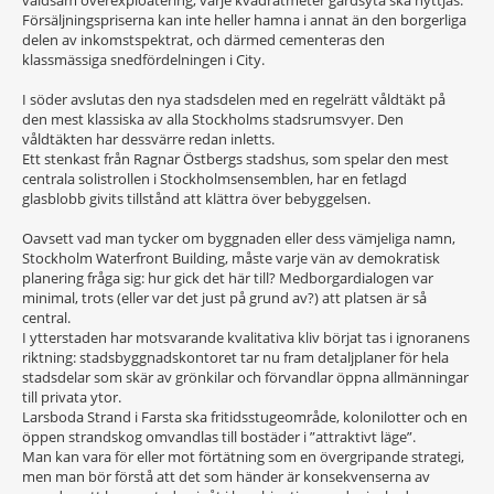
våldsam överexploatering, varje kvadratmeter gårdsyta ska nyttjas.
Försäljningspriserna kan inte heller hamna i annat än den borgerliga
delen av inkomstspektrat, och därmed cementeras den
klassmässiga snedfördelningen i City.
I söder avslutas den nya stadsdelen med en regelrätt våldtäkt på
den mest klassiska av alla Stockholms stadsrumsvyer. Den
våldtäkten har dessvärre redan inletts.
Ett stenkast från Ragnar Östbergs stadshus, som spelar den mest
centrala solistrollen i Stockholmsensemblen, har en fetlagd
glasblobb givits tillstånd att klättra över bebyggelsen.
Oavsett vad man tycker om byggnaden eller dess vämjeliga namn,
Stockholm Waterfront Building, måste varje vän av demokratisk
planering fråga sig: hur gick det här till? Medborgardialogen var
minimal, trots (eller var det just på grund av?) att platsen är så
central.
I ytterstaden har motsvarande kvalitativa kliv börjat tas i ignoranens
riktning: stadsbyggnadskontoret tar nu fram detaljplaner för hela
stadsdelar som skär av grönkilar och förvandlar öppna allmänningar
till privata ytor.
Larsboda Strand i Farsta ska fritidsstugeområde, kolonilotter och en
öppen strandskog omvandlas till bostäder i ”attraktivt läge”.
Man kan vara för eller mot förtätning som en övergripande strategi,
men man bör förstå att det som händer är konsekvenserna av