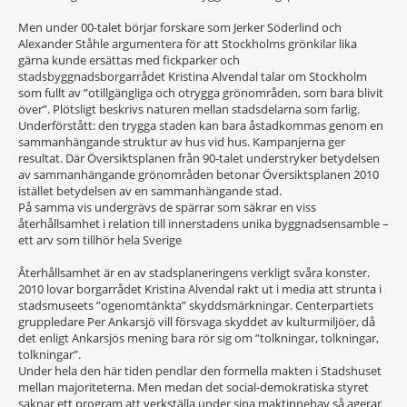
Men under 00-talet börjar forskare som Jerker Söderlind och
Alexander Ståhle argumentera för att Stockholms grönkilar lika
gärna kunde ersättas med fickparker och
stadsbyggnadsborgarrådet Kristina Alvendal talar om Stockholm
som fullt av ”otillgängliga och otrygga grönområden, som bara blivit
över”. Plötsligt beskrivs naturen mellan stadsdelarna som farlig.
Underförstått: den trygga staden kan bara åstadkommas genom en
sammanhängande struktur av hus vid hus. Kampanjerna ger
resultat. Där Översiktsplanen från 90-talet understryker betydelsen
av sammanhängande grönområden betonar Översiktsplanen 2010
istället betydelsen av en sammanhängande stad.
På samma vis undergrävs de spärrar som säkrar en viss
återhållsamhet i relation till innerstadens unika byggnadsensamble –
ett arv som tillhör hela Sverige
Återhållsamhet är en av stadsplaneringens verkligt svåra konster.
2010 lovar borgarrådet Kristina Alvendal rakt ut i media att strunta i
stadsmuseets ”ogenomtänkta” skyddsmärkningar. Centerpartiets
gruppledare Per Ankarsjö vill försvaga skyddet av kulturmiljöer, då
det enligt Ankarsjös mening bara rör sig om ”tolkningar, tolkningar,
tolkningar”.
Under hela den här tiden pendlar den formella makten i Stadshuset
mellan majoriteterna. Men medan det social-demokratiska styret
saknar ett program att verkställa under sina maktinnehav så agerar