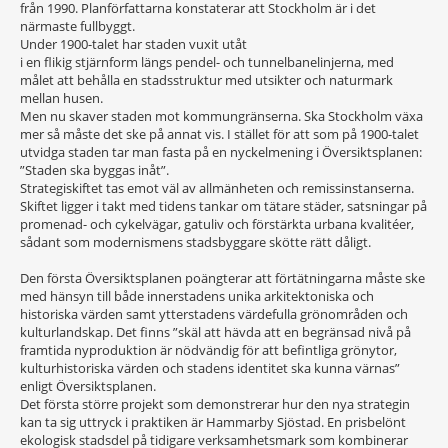
från 1990. Planförfattarna konstaterar att Stockholm är i det
närmaste fullbyggt.
Under 1900-talet har staden vuxit utåt
i en flikig stjärnform längs pendel- och tunnelbanelinjerna, med
målet att behålla en stadsstruktur med utsikter och naturmark
mellan husen.
Men nu skaver staden mot kommungränserna. Ska Stockholm växa
mer så måste det ske på annat vis. I stället för att som på 1900-talet
utvidga staden tar man fasta på en nyckelmening i Översiktsplanen:
”Staden ska byggas inåt”.
Strategiskiftet tas emot väl av allmänheten och remissinstanserna.
Skiftet ligger i takt med tidens tankar om tätare städer, satsningar på
promenad- och cykelvägar, gatuliv och förstärkta urbana kvalitéer,
sådant som modernismens stadsbyggare skötte rätt dåligt.
Den första Översiktsplanen poängterar att förtätningarna måste ske
med hänsyn till både innerstadens unika arkitektoniska och
historiska värden samt ytterstadens värdefulla grönområden och
kulturlandskap. Det finns ”skäl att hävda att en begränsad nivå på
framtida nyproduktion är nödvändig för att befintliga grönytor,
kulturhistoriska värden och stadens identitet ska kunna värnas”
enligt Översiktsplanen.
Det första större projekt som demonstrerar hur den nya strategin
kan ta sig uttryck i praktiken är Hammarby Sjöstad. En prisbelönt
ekologisk stadsdel på tidigare verksamhetsmark som kombinerar