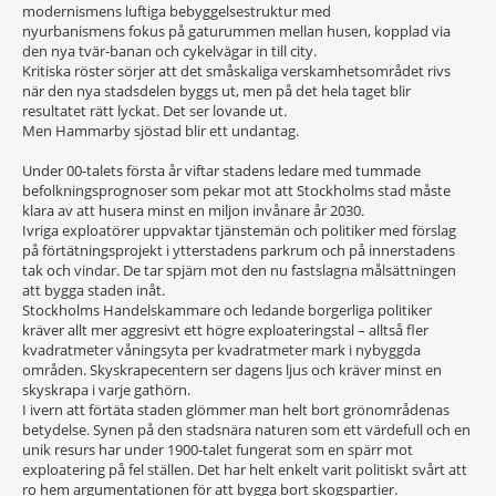
modernismens luftiga bebyggelsestruktur med
nyurbanismens fokus på gaturummen mellan husen, kopplad via
den nya tvär-banan och cykelvägar in till city.
Kritiska röster sörjer att det småskaliga verskamhetsområdet rivs
när den nya stadsdelen byggs ut, men på det hela taget blir
resultatet rätt lyckat. Det ser lovande ut.
Men Hammarby sjöstad blir ett undantag.
Under 00-talets första år viftar stadens ledare med tummade
befolkningsprognoser som pekar mot att Stockholms stad måste
klara av att husera minst en miljon invånare år 2030.
Ivriga exploatörer uppvaktar tjänstemän och politiker med förslag
på förtätningsprojekt i ytterstadens parkrum och på innerstadens
tak och vindar. De tar spjärn mot den nu fastslagna målsättningen
att bygga staden inåt.
Stockholms Handelskammare och ledande borgerliga politiker
kräver allt mer aggresivt ett högre exploateringstal – alltså fler
kvadratmeter våningsyta per kvadratmeter mark i nybyggda
områden. Skyskrapecentern ser dagens ljus och kräver minst en
skyskrapa i varje gathörn.
I ivern att förtäta staden glömmer man helt bort grönområdenas
betydelse. Synen på den stadsnära naturen som ett värdefull och en
unik resurs har under 1900-talet fungerat som en spärr mot
exploatering på fel ställen. Det har helt enkelt varit politiskt svårt att
ro hem argumentationen för att bygga bort skogspartier.