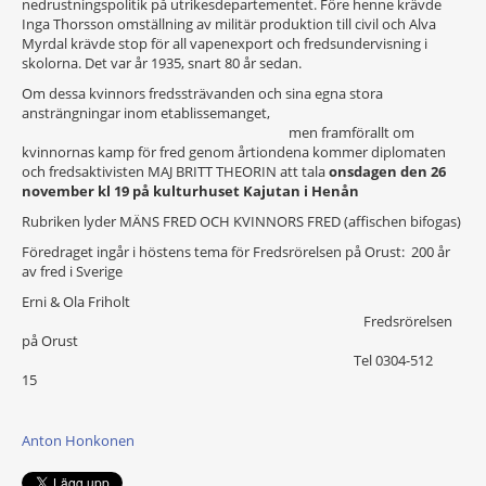
nedrustningspolitik på utrikesdepartementet. Före henne krävde
Inga Thorsson omställning av militär produktion till civil och Alva
Myrdal krävde stop för all vapenexport och fredsundervisning i
skolorna. Det var år 1935, snart 80 år sedan.
Om dessa kvinnors fredssträvanden och sina egna stora
ansträngningar inom etablissemanget,
men framförallt om
kvinnornas kamp för fred genom årtiondena kommer diplomaten
och fredsaktivisten MAJ BRITT THEORIN att tala
onsdagen den 26
november kl 19 på kulturhuset Kajutan i Henån
Rubriken lyder MÄNS FRED OCH KVINNORS FRED (affischen bifogas)
Föredraget ingår i höstens tema för Fredsrörelsen på Orust: 200 år
av fred i Sverige
Erni & Ola Friholt
Fredsrörelsen
på Orust
Tel 0304-512
15
Anton Honkonen