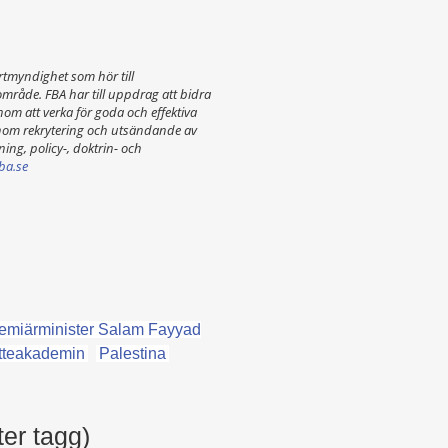
tmyndighet som hör till
mråde. FBA har till uppdrag att bidra
enom att verka för goda och effektiva
genom rekrytering och utsändande av
ning, policy-, doktrin- och
ba.se
remiärminister Salam Fayyad
tteakademin
Palestina
ter tagg)