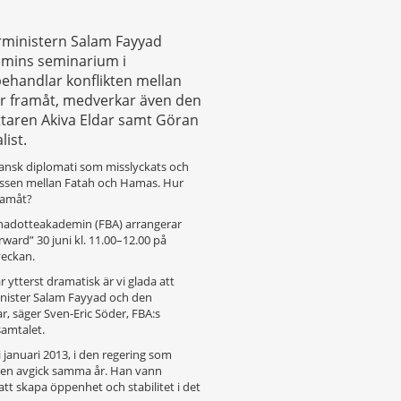
rministern Salam Fayyad
emins seminarium i
ehandlar konflikten mellan
gar framåt, medverkar även den
ttaren Akiva Eldar samt Göran
list.
kansk diplomati som misslyckats och
essen mellan Fatah och Hamas. Hur
framåt?
ernadotteakademin (FBA) arrangerar
rward” 30 juni kl. 11.00–12.00 på
veckan.
r ytterst dramatisk är vi glada att
inister Salam Fayyad och den
ar, säger Sven-Eric Söder, FBA:s
samtalet.
 januari 2013, i den regering som
men avgick samma år. Han vann
att skapa öppenhet och stabilitet i det