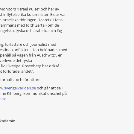
Monitors ”Israel Pulse” och har av
t inflytelserika kolumnister. Eldar var
israeliska tidningen Haaretz. Hans
llsammans med Idith Zertal) om de
engelska, tyska och arabiska och låg
, författare och journalist med
alestina konflikten. Han belönades med
ppehåll på vägen från Auschwitz”, en
överlevde det tyska
liv i Sverige. Rosenberg har också
et förlorade landet”.
urnalist och författare.
.sverigeivarlden.se
och går att se i
anne Kihlberg, kommunikationschef på
a.se
akademin