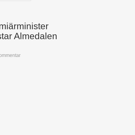
emiärminister
tar Almedalen
kommentar