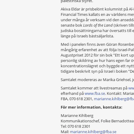
palestinska styret.
Akiva Eldar är prisbelönt kolumnist på Al-
Financial Times kallats en av världens mes
under många år verksam vid den ansedda 
senaste bok
Lords of the Land
(skriven ti
judiska bosättningarna har översatts till 
länge på Israels bästsäljarlista.
Med i panelen finns även Göran Rosenberg
mångårig erfarenhet av att följa Israel-P
Augustpriset 2012 för sin bok ”Ett kort u
personlig skildring av hur hans egen far 
koncentrationslägret och byggde ett nytt 
tidigare beskrivit syn på Israel i boken ”D
Samtalet modereras av Marika Griehsel, jo
Samtalet kommer att livestreamas på
www
efterhand på
www.fba.se
. Kontakt: Mari
FBA, 070 618 2301,
marianne.kihlberg@fb
För mer information, kontakta:
Marianne Kihlberg
Kommunikationschef, Folke Bernadotte
Tel: 070 618 2301
Mail:
marianne.kihlberg@fba.se