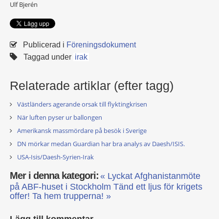
Ulf Bjerén
Publicerad i
Föreningsdokument
Taggad under
irak
Relaterade artiklar (efter tagg)
Västländers agerande orsak till flyktingkrisen
När luften pyser ur ballongen
Amerikansk massmördare på besök i Sverige
DN mörkar medan Guardian har bra analys av Daesh/ISIS.
USA-Isis/Daesh-Syrien-Irak
Mer i denna kategori:
« Lyckat Afghanistanmöte
på ABF-huset i Stockholm
Tänd ett ljus för krigets
offer! Ta hem trupperna! »
Lägg till kommentar