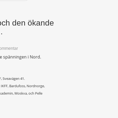
 och den ökande
.
kommentar
e spänningen i Nord.
F, Sveavägen 41.
 IKFF, Bardufoss, Nordnorge,
akademin, Moskva, och Pelle