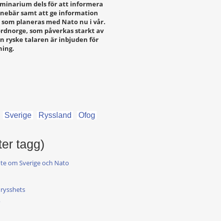
eminarium dels för att informera
nebär samt att ge information
 som planeras med Nato nu i vår.
Nordnorge, som påverkas starkt av
n ryske talaren är inbjuden för
ning.
Sverige
Ryssland
Ofog
ter tagg)
möte om Sverige och Nato
n rysshets
?