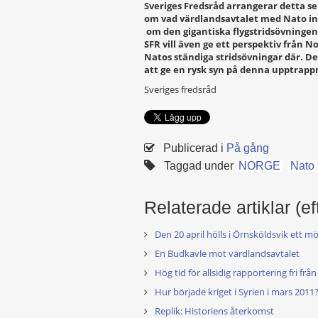
Sveriges Fredsråd arrangerar detta s
om vad värdlandsavtalet med Nato in
om den gigantiska flygstridsövningen
SFR vill även ge ett perspektiv från 
Natos ständiga stridsövningar där. De
att ge en rysk syn på denna upptrapp
Sveriges fredsråd
Publicerad i
På gång
Taggad under
NORGE
Nato
Relaterade artiklar (ef
Den 20 april hölls i Örnsköldsvik ett 
En Budkavle mot värdlandsavtalet
Hög tid för allsidig rapportering fri frå
Hur började kriget i Syrien i mars 2011
Replik: Historiens återkomst