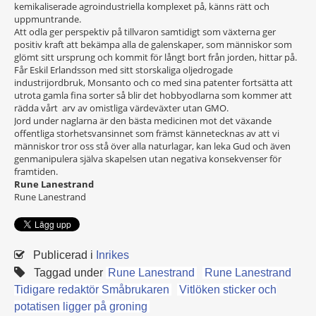
kemikaliserade agroindustriella komplexet på, känns rätt och
uppmuntrande.
Att odla ger perspektiv på tillvaron samtidigt som växterna ger
positiv kraft att bekämpa alla de galenskaper, som människor som
glömt sitt ursprung och kommit för långt bort från jorden, hittar på.
Får Eskil Erlandsson med sitt storskaliga oljedrogade
industrijordbruk, Monsanto och co med sina patenter fortsätta att
utrota gamla fina sorter så blir det hobbyodlarna som kommer att
rädda vårt arv av omistliga värdeväxter utan GMO.
Jord under naglarna är den bästa medicinen mot det växande
offentliga storhetsvansinnet som främst kännetecknas av att vi
människor tror oss stå över alla naturlagar, kan leka Gud och även
genmanipulera själva skapelsen utan negativa konsekvenser för
framtiden.
Rune Lanestrand
Rune Lanestrand
Publicerad i
Inrikes
Taggad under
Rune Lanestrand
Rune Lanestrand
Tidigare redaktör Småbrukaren
Vitlöken sticker och
potatisen ligger på groning