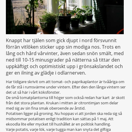
Knappt har tjälen som gick djupt i nord försvunnit
förrän vitlöken sticker upp sin modiga nos. Trots en
lång och hård vårvinter, även sedan snön smält, med
ned till 10-15 minusgrader på nätterna så tittar den
uppkäftigt och optimistiskt upp i grönsakslandet och
ger en ilning av glädje i odlarnerven.
Har tidigare skrivit om att tomat- och paprikaplantor är tvååriga om
de får stå i rumsvärme under vintern. Efter den den långa vintern ser
det ut så här i vårt köksfönster.
De små tomatplantorna till höger som också redan har kart är skott
från det stora plantan. Krukan i mitten är citrontimjan som delar
med sig av sin fina smak oberoende av årstid.
Potatisen ligger på groning. Nu hoppas vi att jorden ska reda sig så
midsommar potatisen enligt tradition kan sättas på 1 maj. Att
ekoodla lite eller mycket till hushållet är en politisk handling.
Varje potatis, varje lök, varje tugga man kan snyta det giftiga