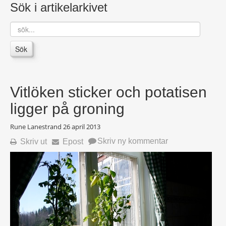
Sök i artikelarkivet
sök...
Sök
Vitlöken sticker och potatisen
ligger på groning
Rune Lanestrand
26 april 2013
Skriv ny kommentar
Skriv ut
Epost